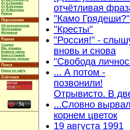
От Е.Гиршева
отчётливая фраз
От В.Окунева
От Я.Фролова
Разное
"Камо Грядеши?"
Персоналии
Об исполнителях
"Кресты"
Фотографии
Интервью
"Россия!" - слыш
Разное
Ссылки
вновь и снова
Юр. справка
Комната смеха
Книга отзывов
"Свобода личнос
Написать письмо
Поиск
... А потом -
Поиск по сайту
Счётчики
позвонили!
Отрывисто. В дв
...Словно вырвал
корнем цветок
19 августа 1991