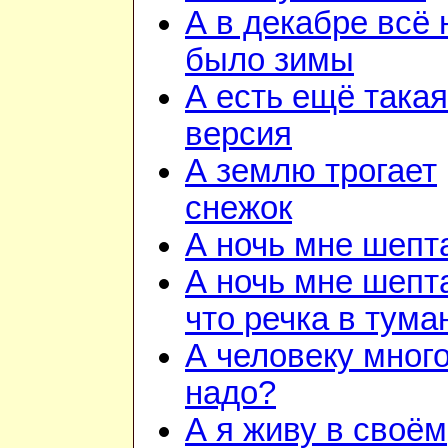
А в декабре всё 
было зимы
А есть ещё такая
версия
А землю трогает
снежок
А ночь мне шепт
А ночь мне шепт
что речка в тума
А человеку много
надо?
А я живу в своём