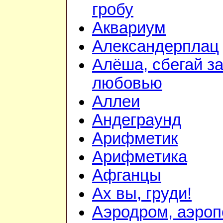
гробу
Аквариум
Александерплац
Алёша, сбегай з
любовью
Аллеи
Андеграунд
Арифметик
Арифметика
Афганцы
Ах вы, груди!
Аэродром, аэроп