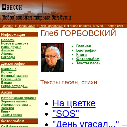
Главная
»
Персоналии
»
Глеб Горбовский
» Я снова на ногах, а было — вовсе слёг
Глеб ГОРБОВСКИЙ
Информация
Новости
Новое в шансоне
Главная
Наши друзья
Биография
Анонсы
Афиша
Книги
Награды
Фотоальбом
Тексты песен
Дискография
Шансон X
Истоки
Военный шансон
Песни цыган
Тексты песен, стихи
Барды
Ретро, эстрада ...
Архив
Историческая справка
На цветке
Хорошая музыка
Афиши, постеры ...
Заметки
"SOS"
Книги
Тексты песен
Фотоальбом
"День угасал..." 
От Д.Анискевича