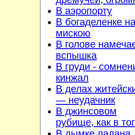
В аэропорту
В богаделенке н
мискою
В голове намеча
вспышка
В груди - сомнен
кинжал
В делах житейск
— неудачник
В джинсовом
рубище, как в то
В дымке ладана