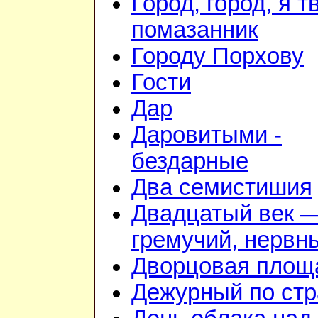
Город, город, я т
помазанник
Городу Порхову
Гости
Дар
Даровитыми -
бездарные
Два семистишия
Двадцатый век 
гремучий, нервн
Дворцовая площ
Дежурный по стр