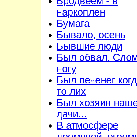
Бродвеем - в
наркоплен
Бумага
Бывало, осень
Бывшие люди
Был обвал. Сло
ногу
Был печенег когд
то лих
Был хозяин наш
дачи...
В атмосфере
дремучей, огром