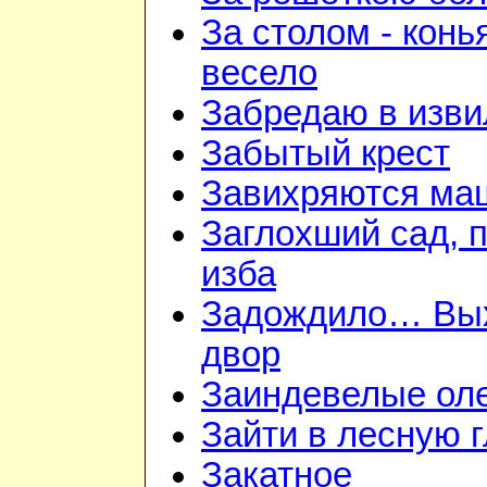
За столом - конь
весело
Забредаю в изви
Забытый крест
Завихряются ма
Заглохший сад, 
изба
Задождило… Вы
двор
Заиндевелые ол
Зайти в лесную 
Закатное