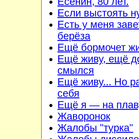
Есенин, 80 лет.
Если выстоять н
Есть у меня зав
берёза
Ещё бормочет жи
Ещё живу, ещё д
смылся
Ещё живу... Но 
себя
Ещё я — на плав
Жаворонок
Жалобы "турка"