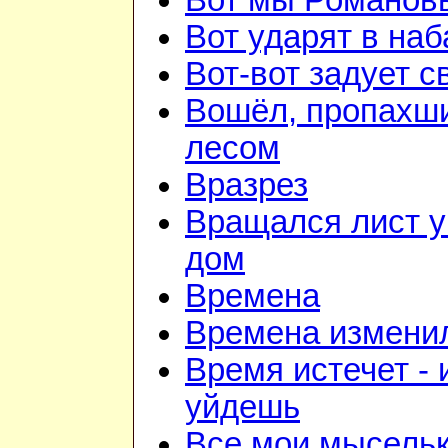
Вот мы Романов
Вот ударят в наб
Вот-вот задует с
Вошёл, пропахш
лесом
Вразрез
Вращался лист у
дом
Времена
Времена изменил
Время истечет - 
уйдешь
Все мои мысель