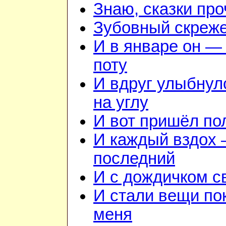
Знаю, сказки пр
Зубовный скреж
И в январе он — 
поту
И вдруг улыбнул
на углу
И вот пришёл по
И каждый вздох —
последний
И с дождичком 
И стали вещи по
меня