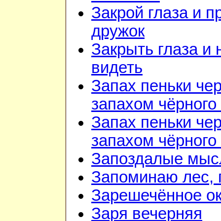
Закрой глаза и п
дружок
Закрыть глаза и 
видеть
Запах пеньки че
запахом чёрного
Запах пеньки че
запахом чёрного
Запоздалые мыс
Запоминаю лес, г
Зарешечённое о
Заря вечерняя