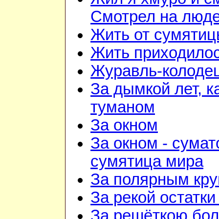
Смотрел на люд
Жить от сумятиц
Жить приходилос
Журавль-колоде
За дымкой лет, к
туманом
За окном
За окном - сумат
сумятица мира
За полярным кру
За рекой остатки
За решёткою бо