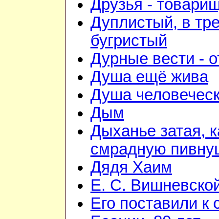
Друзья - товари
Дуплистый, в тр
бугристый
Дурные вести - 
Душа ещё жива
Душа человечес
Дым
Дыханье затая, к
смрадную пивну
Дядя Хаим
Е. С. Вишневско
Его поставили к 