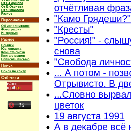
От Е.Гиршева
отчётливая фраз
От В.Окунева
От Я.Фролова
Разное
"Камо Грядеши?"
Персоналии
Об исполнителях
"Кресты"
Фотографии
Интервью
"Россия!" - слыш
Разное
Ссылки
снова
Юр. справка
Комната смеха
Книга отзывов
"Свобода личнос
Написать письмо
Поиск
... А потом - поз
Поиск по сайту
Счётчики
Отрывисто. В дв
...Словно вырва
цветок
19 августа 1991
А в декабре всё