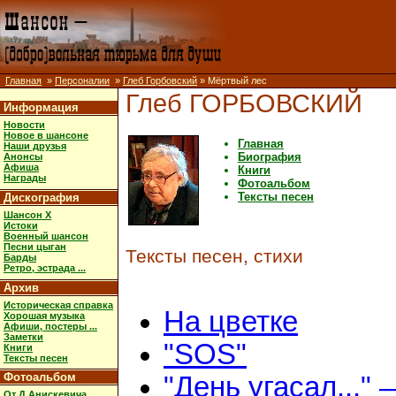
Главная
»
Персоналии
»
Глеб Горбовский
» Мёртвый лес
Глеб ГОРБОВСКИЙ
Информация
Новости
Новое в шансоне
Главная
Наши друзья
Биография
Анонсы
Афиша
Книги
Награды
Фотоальбом
Тексты песен
Дискография
Шансон X
Истоки
Военный шансон
Песни цыган
Тексты песен, стихи
Барды
Ретро, эстрада ...
Архив
Историческая справка
На цветке
Хорошая музыка
Афиши, постеры ...
Заметки
"SOS"
Книги
Тексты песен
Фотоальбом
"День угасал..." 
От Д.Анискевича