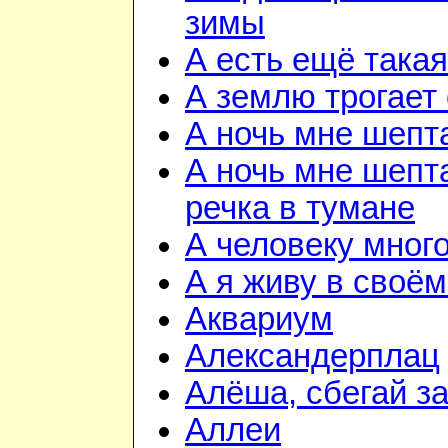
зимы
А есть ещё така
А землю трогает
А ночь мне шепт
А ночь мне шепта
речка в тумане
А человеку мног
А я живу в своём
Аквариум
Александерплац
Алёша, сбегай з
Аллеи