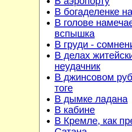
В аэропорту
В богаделенке н
В голове намеча
вспышка
В груди - сомнен
В делах житейск
неудачник
В джинсовом руб
тоге
В дымке ладана
В кабине
В Кремле, как пр
Сатана