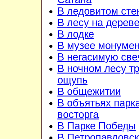
В ледовитом сте
В лесу на дерев
В лодке
В музее монуме
В негасимую све
В ночном лесу т
ощупь
В общежитии
В объятьях парка
восторга
В Парке Победы
В Петропавловск