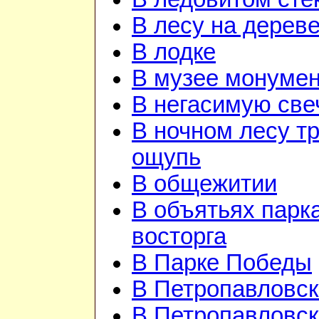
В лесу на дерев
В лодке
В музее монуме
В негасимую све
В ночном лесу т
ощупь
В общежитии
В объятьях парка
восторга
В Парке Победы
В Петропавловск
В Петропавловск