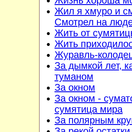
Жизнь хороша м
Жил я хмуро и с
Смотрел на люд
Жить от сумятиц
Жить приходилос
Журавль-колоде
За дымкой лет, к
туманом
За окном
За окном - сумат
сумятица мира
За полярным кру
За рекой остатки