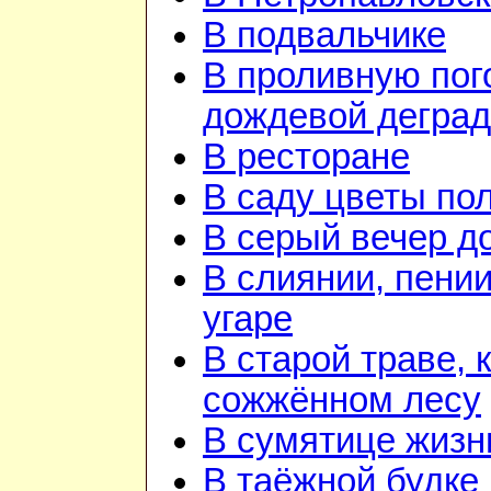
В подвальчике
В проливную пого
дождевой дегра
В ресторане
В саду цветы по
В серый вечер д
В слиянии, пении
угаре
В старой траве, к
сожжённом лесу
В сумятице жизн
В таёжной будке