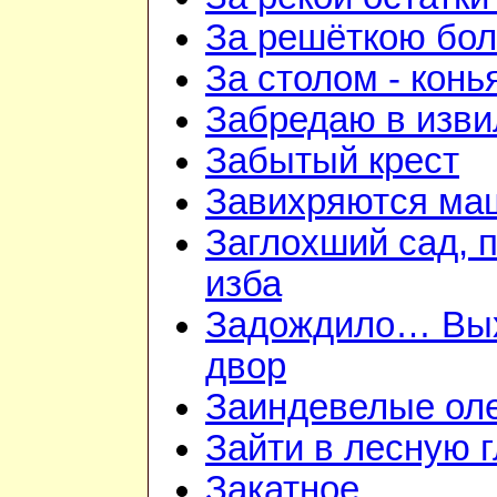
За решёткою бо
За столом - конь
Забредаю в изви
Забытый крест
Завихряются ма
Заглохший сад, 
изба
Задождило… Вы
двор
Заиндевелые ол
Зайти в лесную 
Закатное