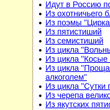
Идут в Россию п
Из охотничьего б
Из поэмы "Цирка
Из пятистиший
Из семистиший
Из цикла "Вольн
Из цикла "Косые 
Из цикла "Проща
алкоголем"
Из цикла "Сутки 
Из черепа велико
Из якутских пят