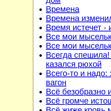
дом
Времена
Времена изменил
Время истечет - 
Все мои мысель
Все мои мысель
Всегда спешила!
казался рюхой
Всего-то и надо:
вагон
Всё безобразно 
Всё громче исто
Всё жиже кровь 