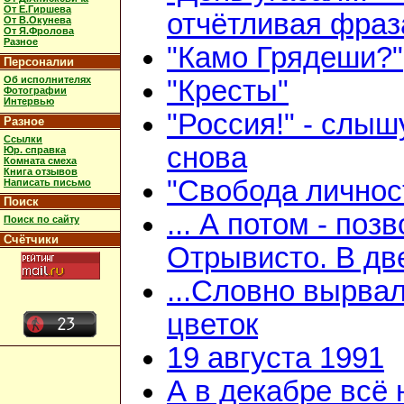
От Е.Гиршева
отчётливая фраз
От В.Окунева
От Я.Фролова
Разное
"Камо Грядеши?"
Персоналии
Об исполнителях
"Кресты"
Фотографии
Интервью
"Россия!" - слыш
Разное
Ссылки
снова
Юр. справка
Комната смеха
Книга отзывов
"Свобода личнос
Написать письмо
Поиск
... А потом - поз
Поиск по сайту
Счётчики
Отрывисто. В дв
...Словно вырва
цветок
19 августа 1991
А в декабре всё