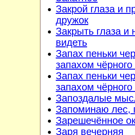
Закрой глаза и п
дружок
Закрыть глаза и 
видеть
Запах пеньки че
запахом чёрного
Запах пеньки че
запахом чёрного
Запоздалые мыс
Запоминаю лес, г
Зарешечённое о
Заря вечерняя