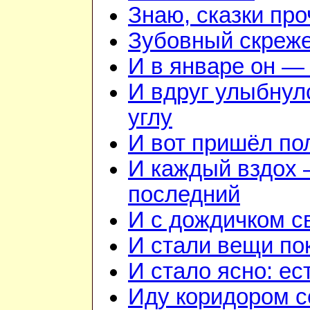
Знаю, сказки пр
Зубовный скреж
И в январе он — 
И вдруг улыбнул
углу
И вот пришёл по
И каждый вздох —
последний
И с дождичком 
И стали вещи по
И стало ясно: ес
Иду коридором 