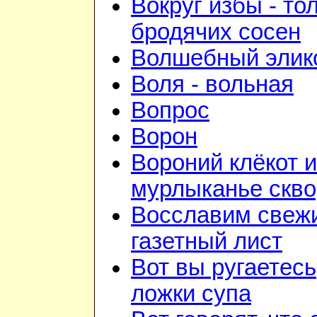
Вокруг избы - то
бродячих сосен
Волшебный элик
Воля - вольная
Вопрос
Ворон
Вороний клёкот и
мурлыканье скв
Восславим свежи
газетный лист
Вот вы ругаетесь
ложки супа