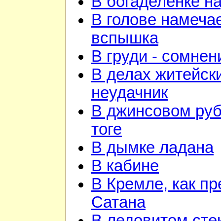
В богаделенке н
В голове намеча
вспышка
В груди - сомнен
В делах житейск
неудачник
В джинсовом руб
тоге
В дымке ладана
В кабине
В Кремле, как пр
Сатана
В ледовитом сте