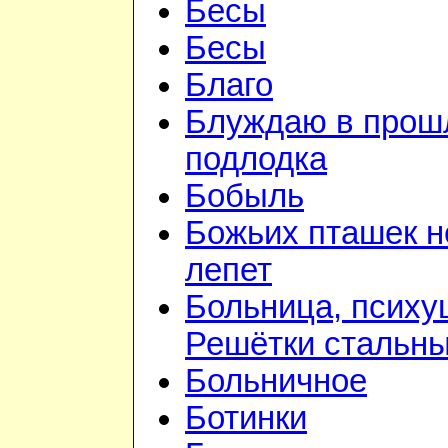
Бесы
Бесы
Благо
Блуждаю в прошл
подлодка
Бобыль
Божьих пташек 
лепет
Больница, психу
Решётки стальн
Больничное
Ботинки