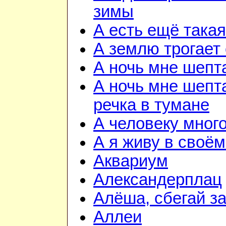
зимы
А есть ещё така
А землю трогает
А ночь мне шепт
А ночь мне шепта
речка в тумане
А человеку мног
А я живу в своём
Аквариум
Александерплац
Алёша, сбегай з
Аллеи