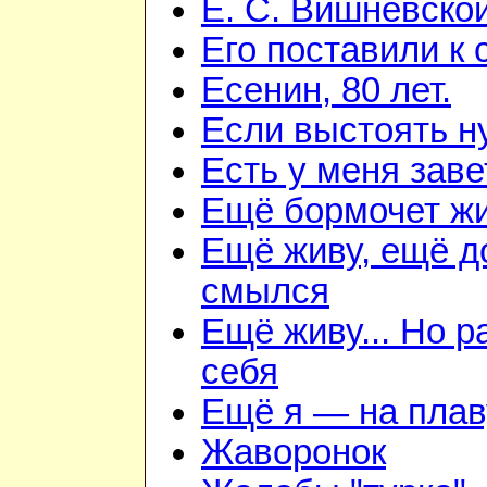
Е. С. Вишневско
Его поставили к 
Есенин, 80 лет.
Если выстоять н
Есть у меня зав
Ещё бормочет жи
Ещё живу, ещё д
смылся
Ещё живу... Но 
себя
Ещё я — на плав
Жаворонок