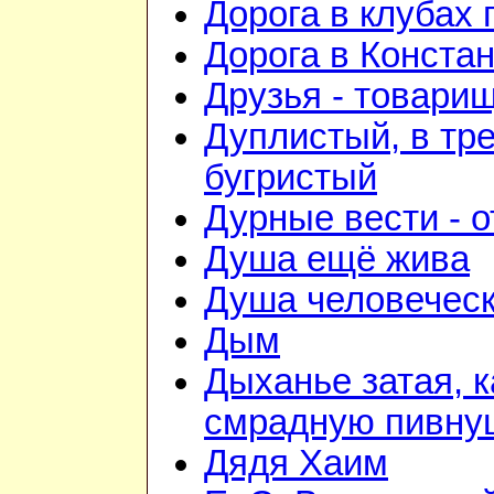
Дорога в клубах
Дорога в Конста
Друзья - товари
Дуплистый, в тр
бугристый
Дурные вести - 
Душа ещё жива
Душа человечес
Дым
Дыханье затая, к
смрадную пивну
Дядя Хаим