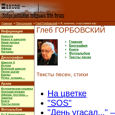
Главная
»
Персоналии
»
Глеб Горбовский
» Я, конечно, счастливее вас
Глеб ГОРБОВСКИЙ
Информация
Новости
Новое в шансоне
Главная
Наши друзья
Биография
Анонсы
Афиша
Книги
Награды
Фотоальбом
Тексты песен
Дискография
Шансон X
Истоки
Военный шансон
Песни цыган
Тексты песен, стихи
Барды
Ретро, эстрада ...
Архив
Историческая справка
На цветке
Хорошая музыка
Афиши, постеры ...
Заметки
"SOS"
Книги
Тексты песен
Фотоальбом
"День угасал..." 
От Д.Анискевича