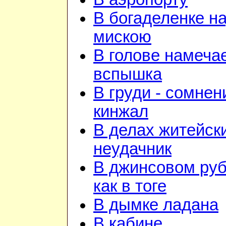
В богаделенке н
мискою
В голове намеча
вспышка
В груди - сомнен
кинжал
В делах житейск
неудачник
В джинсовом ру
как в тоге
В дымке ладана
В кабине