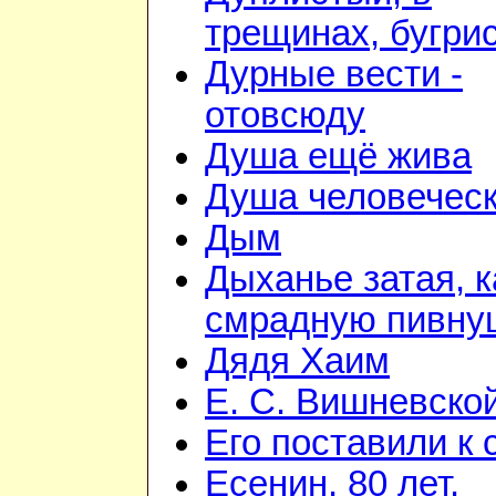
трещинах, бугри
Дурные вести -
отовсюду
Душа ещё жива
Душа человечес
Дым
Дыханье затая, к
смрадную пивну
Дядя Хаим
Е. С. Вишневско
Его поставили к 
Есенин, 80 лет.