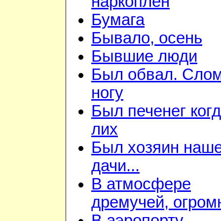
наркоплен
Бумага
Бывало, осень
Бывшие люди
Был обвал. Сло
ногу
Был печенег когд
лих
Был хозяин наш
дачи...
В атмосфере
дремучей, огром
В аэропорту