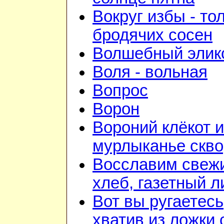
Вокруг избы - то
бродячих сосен
Волшебный элик
Воля - вольная
Вопрос
Ворон
Вороний клёкот и
мурлыканье скв
Восславим свеж
хлеб, газетный л
Вот вы ругаетесь
хватив из ложки 