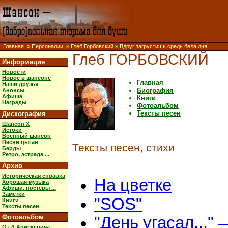
Главная
»
Персоналии
»
Глеб Горбовский
» Вдруг загрустишь средь бела дня
Глеб ГОРБОВСКИЙ
Информация
Новости
Новое в шансоне
Главная
Наши друзья
Биография
Анонсы
Афиша
Книги
Награды
Фотоальбом
Тексты песен
Дискография
Шансон X
Истоки
Военный шансон
Песни цыган
Тексты песен, стихи
Барды
Ретро, эстрада ...
Архив
Историческая справка
На цветке
Хорошая музыка
Афиши, постеры ...
Заметки
"SOS"
Книги
Тексты песен
Фотоальбом
"День угасал..." 
От Д.Анискевича