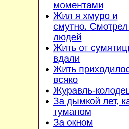
моментами
Жил я хмуро и
смутно. Смотрел
людей
Жить от сумяти
вдали
Жить приходило
всяко
Журавль-колоде
За дымкой лет, к
туманом
За окном