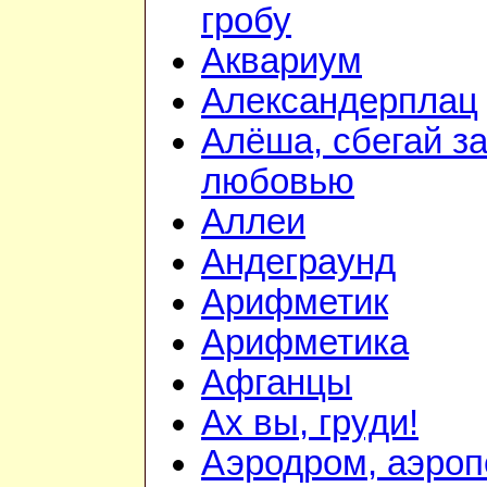
гробу
Аквариум
Александерплац
Алёша, сбегай з
любовью
Аллеи
Андеграунд
Арифметик
Арифметика
Афганцы
Ах вы, груди!
Аэродром, аэроп