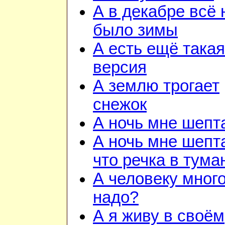
А в декабре всё 
было зимы
А есть ещё такая
версия
А землю трогает
снежок
А ночь мне шепт
А ночь мне шепт
что речка в тума
А человеку много
надо?
А я живу в своём