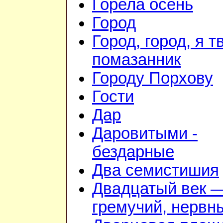
Горела осень
Город
Город, город, я т
помазанник
Городу Порхову
Гости
Дар
Даровитыми -
бездарные
Два семистишия
Двадцатый век 
гремучий, нервн