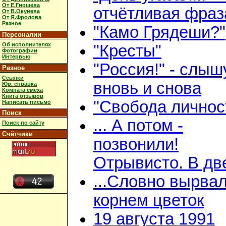
От Е.Гиршева
отчётливая фраз
От В.Окунева
От Я.Фролова
Разное
"Камо Грядеши?"
Персоналии
Об исполнителях
"Кресты"
Фотографии
Интервью
"Россия!" - слыш
Разное
Ссылки
вновь и снова
Юр. справка
Комната смеха
Книга отзывов
"Свобода личнос
Написать письмо
Поиск
... А потом -
Поиск по сайту
Счётчики
позвонили!
Отрывисто. В дв
...Словно вырвал
корнем цветок
19 августа 1991