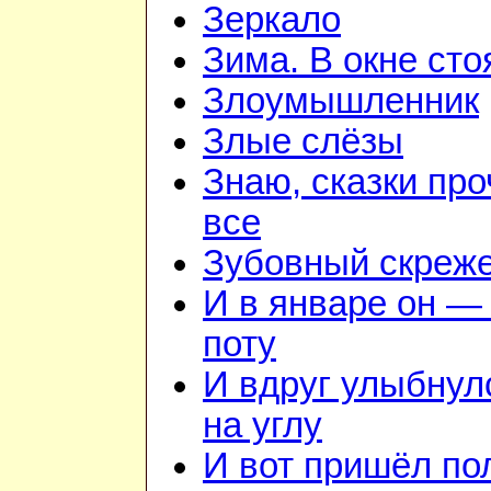
Зеркало
Зима. В окне ст
Злоумышленник
Злые слёзы
Знаю, сказки пр
все
Зубовный скреж
И в январе он — 
поту
И вдруг улыбнул
на углу
И вот пришёл по