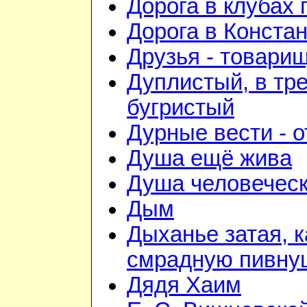
Дорога в клубах
Дорога в Конста
Друзья - товари
Дуплистый, в тр
бугристый
Дурные вести - 
Душа ещё жива
Душа человечес
Дым
Дыханье затая, к
смрадную пивну
Дядя Хаим