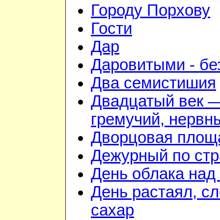
Городу Порхову
Гости
Дар
Даровитыми - б
Два семистишия
Двадцатый век 
гремучий, нервн
Дворцовая площ
Дежурный по стр
День облака над
День растаял, с
сахар