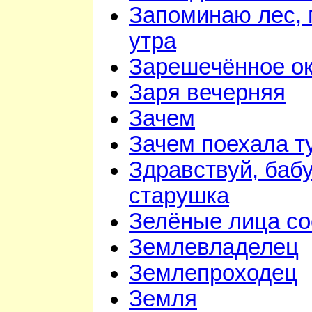
Запоминаю лес, г
утра
Зарешечённое о
Заря вечерняя
Зачем
Зачем поехала т
Здравствуй, баб
старушка
Зелёные лица со
Землевладелец
Землепроходец
Земля