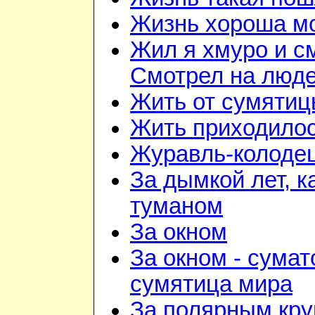
Жизнь хороша м
Жил я хмуро и с
Смотрел на люд
Жить от сумятиц
Жить приходилос
Журавль-колоде
За дымкой лет, к
туманом
За окном
За окном - сумат
сумятица мира
За полярным кру