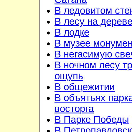
В ледовитом сте
В лесу на дерев
В лодке
В музее монуме
В негасимую све
В ночном лесу т
ощупь
В общежитии
В объятьях парка
восторга
В Парке Победы
В Петропавловск