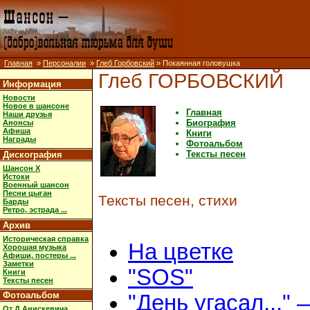
Главная
»
Персоналии
»
Глеб Горбовский
» Покаянная головушка
Глеб ГОРБОВСКИЙ
Информация
Новости
Новое в шансоне
Главная
Наши друзья
Биография
Анонсы
Афиша
Книги
Награды
Фотоальбом
Тексты песен
Дискография
Шансон X
Истоки
Военный шансон
Песни цыган
Тексты песен, стихи
Барды
Ретро, эстрада ...
Архив
Историческая справка
На цветке
Хорошая музыка
Афиши, постеры ...
Заметки
"SOS"
Книги
Тексты песен
Фотоальбом
"День угасал..." 
От Д.Анискевича