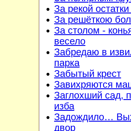
За рекой остатки
За решёткою бо
За столом - конь
весело
Забредаю в изв
парка
Забытый крест
Завихряются ма
Заглохший сад, 
изба
Задождило… Вы
двор