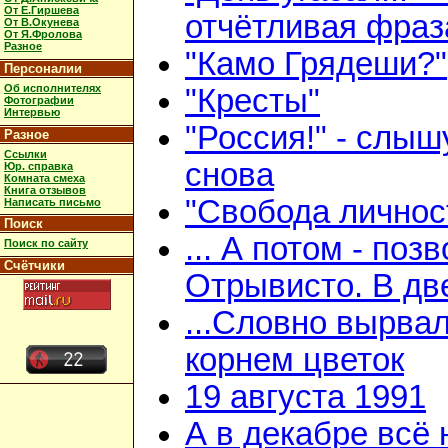
От Е.Гиршева
отчётливая фраз
От В.Окунева
От Я.Фролова
Разное
"Камо Грядеши?"
Персоналии
Об исполнителях
"Кресты"
Фотографии
Интервью
"Россия!" - слыш
Разное
Ссылки
снова
Юр. справка
Комната смеха
Книга отзывов
"Свобода личнос
Написать письмо
Поиск
... А потом - поз
Поиск по сайту
Счётчики
Отрывисто. В дв
...Словно вырвал
корнем цветок
19 августа 1991
А в декабре всё