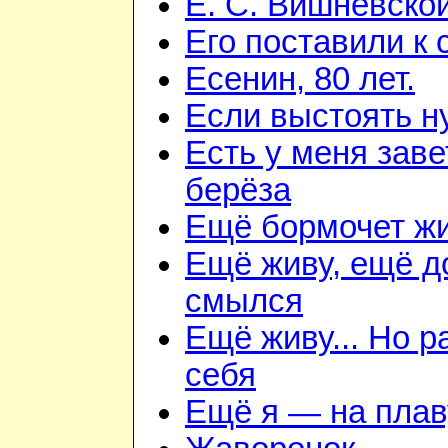
Е. С. Вишневско
Его поставили к 
Есенин, 80 лет.
Если выстоять н
Есть у меня зав
берёза
Ещё бормочет жи
Ещё живу, ещё д
смылся
Ещё живу... Но 
себя
Ещё я — на плав