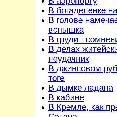
В аэропорту
В богаделенке н
В голове намеча
вспышка
В груди - сомнен
В делах житейск
неудачник
В джинсовом руб
тоге
В дымке ладана
В кабине
В Кремле, как пр
Сатана