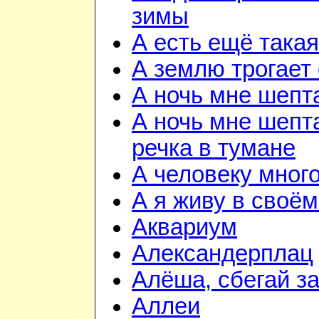
зимы
А есть ещё така
А землю трогает
А ночь мне шепт
А ночь мне шепта
речка в тумане
А человеку мног
А я живу в своём
Аквариум
Александерплац
Алёша, сбегай з
Аллеи