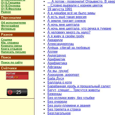
... А потом - позвонили! Отрывисто. В две
От Е.Гиршева
...Словно вырвали с корнем цветок
От В.Окунева
От Я.Фролова
19 августа 1991
Разное
А в декабре всё не было зимы
А есть ещё такая версия
Персоналии
А землю трогает снежок
Об исполнителях
А ночь мне шептала
Фотографии
А ночь мне шептала, что речка в тумане
Интервью
А человеку много ль надо?
Разное
А я живу в своём гробу
Ссылки
Аквариум
Юр. справка
Александерплац
Комната смеха
Алёша, сбегай за любовью
Книга отзывов
Аллеи
Написать письмо
Андеграунд
Поиск
Арифметик
Поиск по сайту
Арифметика
Афганцы
Счётчики
Ах вы, груди!
Аэродром, аэропорт
Баба Дуся
Баллада о коте
Барабанная дробь и прощальный салют
Бегут, спешат... Трясутся животы
Беженцы
Без оглядки живу, без улыбки
Без очереди
Без роду-племени и звания
Без трепета и страха
Безглагольное