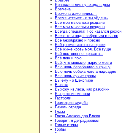
Вразрез
Вращался лист у входа в дом
Времена
Времена изменились...
Время истечет - и ты уйдешь
Все мои мысельки розданы
Все мои мысельки розданы
Всегда спешила! Нос казался рюхой
Всего-то и надо: забраться в вагон
Всё безобразно и пресно
Всё громче истошные крики
Всё жиже кровь моя. Всё гуще
Всё постепенно: красота...
Всё пою и пою
Всё, что мешало, парило мозги
Всю ночь барабанило в крышу
Всю ночь собака лаяла надсадно
Всю ночь сухие травы
Вы ему - о Шекспире
Высота
Выхожу из леса, как разбойик
Выцветшие мелочи
Гастроли
Геометрия судьбы
Гибель отряда
Глаза
Глаза Александра Блока
Говорят, я деградировал
Голые стены
Горбы