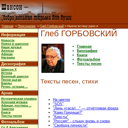
Главная
»
Персоналии
»
Глеб Горбовский
» Нынче встану рано я
Глеб ГОРБОВСКИЙ
Информация
Новости
Новое в шансоне
Главная
Наши друзья
Биография
Анонсы
Афиша
Книги
Награды
Фотоальбом
Тексты песен
Дискография
Шансон X
Истоки
Военный шансон
Песни цыган
Тексты песен, стихи
Барды
Ретро, эстрада ...
Архив
Историческая справка
На цветке
Хорошая музыка
"SOS"
Афиши, постеры ...
"День угасал..." — отчётливая фраза
Заметки
"Камо Грядеши?"
Книги
Тексты песен
"Кресты"
"Россия!" - слышу вновь и снова
Фотоальбом
"Свобода личности"
От Д.Анискевича