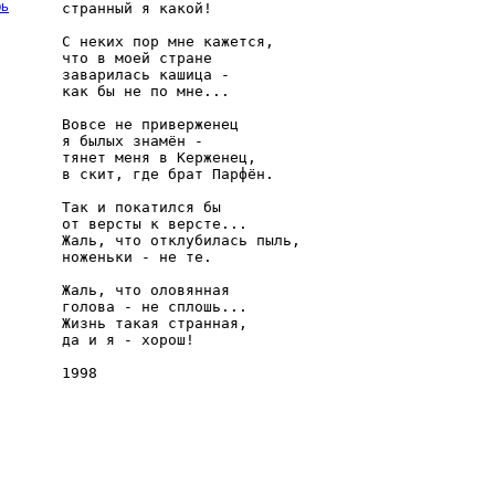
рь
странный я какой!

С неких пор мне кажется, 

что в моей стране 

заварилась кашица - 

как бы не по мне...

Вовсе не приверженец 

я былых знамён - 

тянет меня в Керженец, 

в скит, где брат Парфён.

Так и покатился бы 

от версты к версте...

Жаль, что отклубилась пыль, 

ноженьки - не те.

Жаль, что оловянная 

голова - не сплошь...

Жизнь такая странная, 

да и я - хорош!
