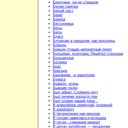
Бездумно, да не слишком
Белая горячка
Белый лист
Берег
Берёза
Бессонница
Бесы
Бесы
Благо
Блуждаю в прошлом, как подлодка
Бобыль
Божьих пташек непонятный лепет
Больница, психушка. Решётки стальные
Больничное
Ботинки
Брат
Бригада
Бродвеем - в наркоплен
Бумага
Бывало, осень
Бывшие люди
Был обвал. Сломало ногу
Был печенег когда-то лих
Был хозяин нашей дачи...
В атмосфере дремучей, огромной
В аэропорту
В богаделенке над мискою
В голове намечается вспышка
В груди - сомнения кинжал
В делах житейских — неудачник