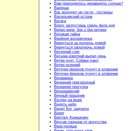
Вам приходилось ненавидеть солнце?
Ванюша
Вас волнуют не гости - гостинцы
Васильевский остров
Ватага
Вдруг загрустишь средь бела дня
Ведро вина, бок о бок кружки
Великая тайна
Вербное воскресенье
Вернуться за полночь домой
Вернуться заполночь домой
Весенний снег
Весьма короткий выпал день
Ветер дует. Собаки лают
Ветер осенний
Веточки бронхов пухнут в зловонии
Веточки бронхов пухнут в зловонии
Вечеринка
Вечерний пригородный
Вечерняя прогулка
Вечнорабочий
Вечный праздник
Взгляд на море
Видеть небо
Видит Бог, надоело
Визит
Виктору Конецкому
Вкусив гордыни от искусства
Вместилище
Вновь отпылала заря