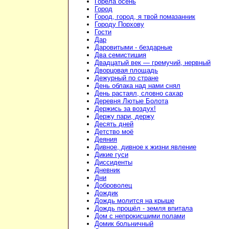
Горела осень
Город
Город, город, я твой помазанник
Городу Порхову
Гости
Дар
Даровитыми - бездарные
Два семистишия
Двадцатый век — гремучий, нервный
Дворцовая площадь
Дежурный по стране
День облака над нами снял
День растаял, словно сахар
Деревня Лютые Болота
Держись за воздух!
Держу пари, держу
Десять дней
Детство моё
Деяния
Дивное, дивное к жизни явление
Дикие гуси
Диссиденты
Дневник
Дни
Доброволец
Дождик
Дождь молится на крыше
Дождь прошёл - земля впитала
Дом с непрокисшими полами
Домик больничный