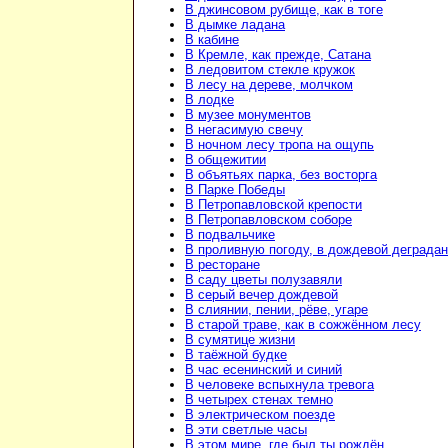
В джинсовом рубище, как в тоге
В дымке ладана
В кабине
В Кремле, как прежде, Сатана
В ледовитом стекле кружок
В лесу на дереве, молчком
В лодке
В музее монументов
В негасимую свечу
В ночном лесу тропа на ощупь
В общежитии
В объятьях парка, без восторга
В Парке Победы
В Петропавловской крепости
В Петропавловском соборе
В подвальчике
В проливную погоду, в дождевой деграда
В ресторане
В саду цветы полузавяли
В серый вечер дождевой
В слиянии, пении, рёве, угаре
В старой траве, как в сожжённом лесу
В сумятице жизни
В таёжной будке
В час есенинский и синий
В человеке вспыхнула тревога
В четырех стенах темно
В электрическом поезде
В эти светлые часы
В этом мире, где был ты рождён