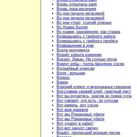
Вновь отпылала заря
Вновь пора весенняя
Во дни печали негасимой
Во дни печали негасимой
Во дни утрат, усилий ложных
Во Храме Бытия
Во храме, разорённом, как страна
Возвращаясь с грибного забега
Возвращаясь с грибного пробега
Возвращение в дом
Возле монумента
Вознёс копыта коренник
Вокзал. Диван. На солнце пятна
Вокруг избы - толпа бродячих сосен
Волшебный эликсир
Воля - вольная
Вопрос
Ворон
Вороний клёкот и мурлыканье скворцов
Восславим свежий хлеб, газетный лист
Вот вы ругаетесь, хватив из ложки супа
Вот говорят, что есть, по слухам
Вот камень, вот сосна
Вот моя деревня
Вот мы Романовых убили
Вот мы Романовых убили
Вот ударят в набат!
Вот-вот задует свечку
Вошёл, пропахший мокрым лесом