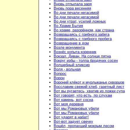
Вновь отпылала заря
Вновь пора весенняя
Во дни печали негасимой
Во дни печали негасимой
Во дни утрат, усилий ложных
Во Храме Бытия
Во храме, разорённом, как страна
Возвращаясь с грибного забега
Возвращаясь с грибного пробега
Возвращение в дом
Возле монумента
Вознёс копыта коренник
Вокзал. Диван. На солнце пятна
Вокруг избы - толпа бродячих сосен
Волшебный эликсир
Воля - вольная
Вопрос
Ворон
Вороний клёкот и мурлыканье скворцов
Восславим свежий хлеб, газетный лист
Вот вы ругаетесь, хватив из ложки супа
Вот говорят, что есть, по слухам
Вот камень, вот сосна
Вот моя деревня
Вот мы Романовых убили
Вот мы Романовых убили
Вот ударят в набат!
Вот-вот задует свечку
Вошёл, пропахший мокрым лесом