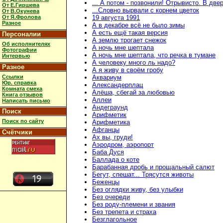
... А потом - позвонили! Отрывисто. В две
От Е.Гиршева
...Словно вырвали с корнем цветок
От В.Окунева
От Я.Фролова
19 августа 1991
Разное
А в декабре всё не было зимы
А есть ещё такая версия
Персоналии
А землю трогает снежок
Об исполнителях
А ночь мне шептала
Фотографии
А ночь мне шептала, что речка в тумане
Интервью
А человеку много ль надо?
Разное
А я живу в своём гробу
Ссылки
Аквариум
Юр. справка
Александерплац
Комната смеха
Алёша, сбегай за любовью
Книга отзывов
Аллеи
Написать письмо
Андеграунд
Поиск
Арифметик
Поиск по сайту
Арифметика
Афганцы
Счётчики
Ах вы, груди!
Аэродром, аэропорт
Баба Дуся
Баллада о коте
Барабанная дробь и прощальный салют
Бегут, спешат... Трясутся животы
Беженцы
Без оглядки живу, без улыбки
Без очереди
Без роду-племени и звания
Без трепета и страха
Безглагольное