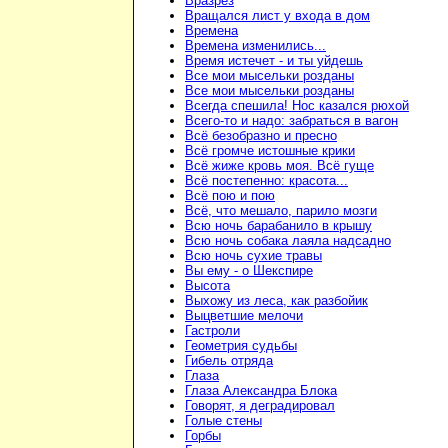
Вразрез
Вращался лист у входа в дом
Времена
Времена изменились...
Время истечет - и ты уйдешь
Все мои мысельки розданы
Все мои мысельки розданы
Всегда спешила! Нос казался рюхой
Всего-то и надо: забраться в вагон
Всё безобразно и пресно
Всё громче истошные крики
Всё жиже кровь моя. Всё гуще
Всё постепенно: красота...
Всё пою и пою
Всё, что мешало, парило мозги
Всю ночь барабанило в крышу
Всю ночь собака лаяла надсадно
Всю ночь сухие травы
Вы ему - о Шекспире
Высота
Выхожу из леса, как разбойик
Выцветшие мелочи
Гастроли
Геометрия судьбы
Гибель отряда
Глаза
Глаза Александра Блока
Говорят, я деградировал
Голые стены
Горбы