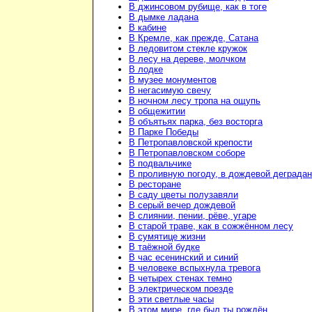
В джинсовом рубище, как в тоге
В дымке ладана
В кабине
В Кремле, как прежде, Сатана
В ледовитом стекле кружок
В лесу на дереве, молчком
В лодке
В музее монументов
В негасимую свечу
В ночном лесу тропа на ощупь
В общежитии
В объятьях парка, без восторга
В Парке Победы
В Петропавловской крепости
В Петропавловском соборе
В подвальчике
В проливную погоду, в дождевой деграда
В ресторане
В саду цветы полузавяли
В серый вечер дождевой
В слиянии, пении, рёве, угаре
В старой траве, как в сожжённом лесу
В сумятице жизни
В таёжной будке
В час есенинский и синий
В человеке вспыхнула тревога
В четырех стенах темно
В электрическом поезде
В эти светлые часы
В этом мире, где был ты рождён