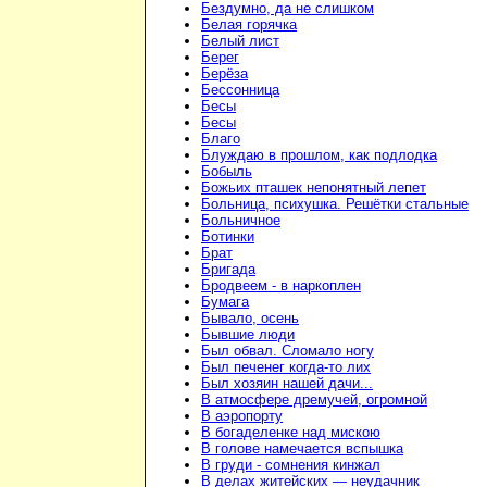
Бездумно, да не слишком
Белая горячка
Белый лист
Берег
Берёза
Бессонница
Бесы
Бесы
Благо
Блуждаю в прошлом, как подлодка
Бобыль
Божьих пташек непонятный лепет
Больница, психушка. Решётки стальные
Больничное
Ботинки
Брат
Бригада
Бродвеем - в наркоплен
Бумага
Бывало, осень
Бывшие люди
Был обвал. Сломало ногу
Был печенег когда-то лих
Был хозяин нашей дачи...
В атмосфере дремучей, огромной
В аэропорту
В богаделенке над мискою
В голове намечается вспышка
В груди - сомнения кинжал
В делах житейских — неудачник