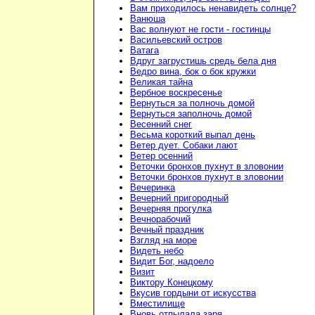
Вам приходилось ненавидеть солнце?
Ванюша
Вас волнуют не гости - гостинцы
Васильевский остров
Ватага
Вдруг загрустишь средь бела дня
Ведро вина, бок о бок кружки
Великая тайна
Вербное воскресенье
Вернуться за полночь домой
Вернуться заполночь домой
Весенний снег
Весьма короткий выпал день
Ветер дует. Собаки лают
Ветер осенний
Веточки бронхов пухнут в зловонии
Веточки бронхов пухнут в зловонии
Вечеринка
Вечерний пригородный
Вечерняя прогулка
Вечнорабочий
Вечный праздник
Взгляд на море
Видеть небо
Видит Бог, надоело
Визит
Виктору Конецкому
Вкусив гордыни от искусства
Вместилище
Вновь отпылала заря