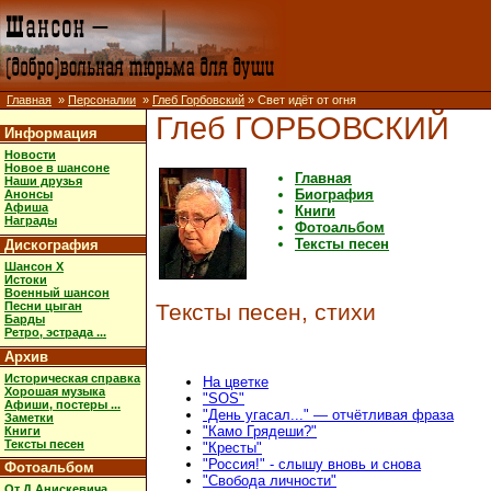
Главная
»
Персоналии
»
Глеб Горбовский
» Свет идёт от огня
Глеб ГОРБОВСКИЙ
Информация
Новости
Новое в шансоне
Главная
Наши друзья
Биография
Анонсы
Афиша
Книги
Награды
Фотоальбом
Тексты песен
Дискография
Шансон X
Истоки
Военный шансон
Песни цыган
Тексты песен, стихи
Барды
Ретро, эстрада ...
Архив
Историческая справка
На цветке
Хорошая музыка
"SOS"
Афиши, постеры ...
"День угасал..." — отчётливая фраза
Заметки
"Камо Грядеши?"
Книги
Тексты песен
"Кресты"
"Россия!" - слышу вновь и снова
Фотоальбом
"Свобода личности"
От Д.Анискевича