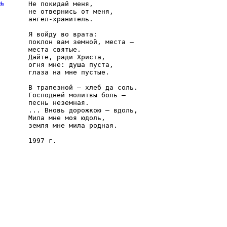
рь
Не покидай меня, 

не отвернись от меня, 

ангел-хранитель.

Я войду во врата: 

поклон вам земной, места — 

места святые. 

Дайте, ради Христа, 

огня мне: душа пуста, 

глаза на мне пустые.

В трапезной — хлеб да соль. 

Господней молитвы боль — 

песнь неземная. 

... Вновь дорожкою — вдоль, 

Мила мне моя юдоль, 

земля мне мила родная.

1997 г.