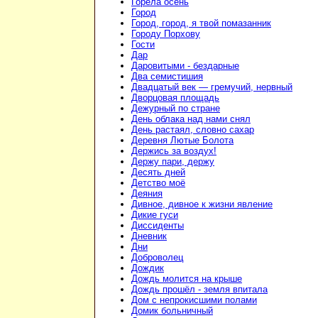
Горела осень
Город
Город, город, я твой помазанник
Городу Порхову
Гости
Дар
Даровитыми - бездарные
Два семистишия
Двадцатый век — гремучий, нервный
Дворцовая площадь
Дежурный по стране
День облака над нами снял
День растаял, словно сахар
Деревня Лютые Болота
Держись за воздух!
Держу пари, держу
Десять дней
Детство моё
Деяния
Дивное, дивное к жизни явление
Дикие гуси
Диссиденты
Дневник
Дни
Доброволец
Дождик
Дождь молится на крыше
Дождь прошёл - земля впитала
Дом с непрокисшими полами
Домик больничный