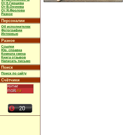
От Е.Гиршева
От В.Окунева
От Я.Фролова
Разное
Персоналии
Об исполнителях
Фотографии
Интервью
Разное
Ссылки
Юр. справка
Комната смеха
Книга отзывов
Написать письмо
Поиск
Поиск по сайту
Счётчики