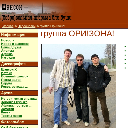
Главная
»
Персоналии
» группа Ори!Зона!
группа ОРИ!ЗОНА!
Информация
Новости
Новое в шансоне
Наши друзья
Анонсы
Афиша
Награды
Дискография
Шансон X
Истоки
Военный шансон
Песни цыган
Барды
Ретро, эстрада ...
Архив
Историческая справка
Хорошая музыка
Афиши, постеры ...
Заметки
Книги
Тексты песен
Фотоальбом
От Д.Анискевича