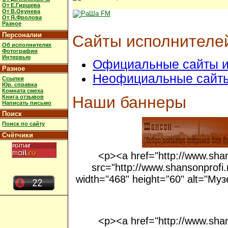
От Е.Гиршева
От В.Окунева
От Я.Фролова
Разное
Персоналии
Сайты исполнителе
Об исполнителях
Фотографии
Интервью
Официальные сайты и
Разное
Неофициальные сайты
Ссылки
Юр. справка
Комната смеха
Наши баннеры
Книга отзывов
Написать письмо
Поиск
Поиск по сайту
Счётчики
<p><a href="http://www.shan
src="http://www.shansonprofi
width="468" height="60" alt="Му
<p><a href="http://www.shan