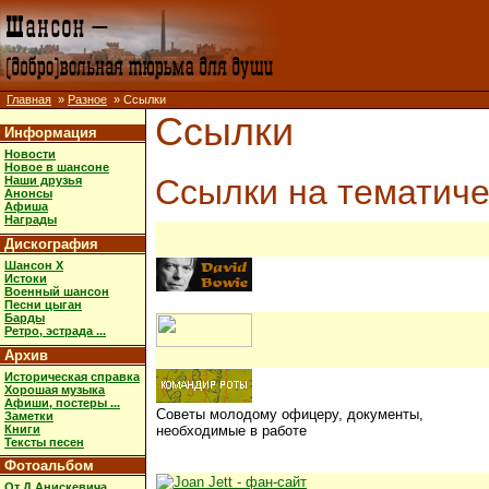
Главная
»
Разное
» Ссылки
Ссылки
Информация
Новости
Новое в шансоне
Ссылки на тематиче
Наши друзья
Анонсы
Афиша
Награды
Дискография
Шансон X
Истоки
Военный шансон
Песни цыган
Барды
Ретро, эстрада ...
Архив
Историческая справка
Хорошая музыка
Афиши, постеры ...
Советы молодому офицеру, документы,
Заметки
Книги
необходимые в работе
Тексты песен
Фотоальбом
От Д.Анискевича