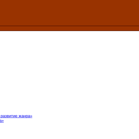
 развитие жанра»
а»