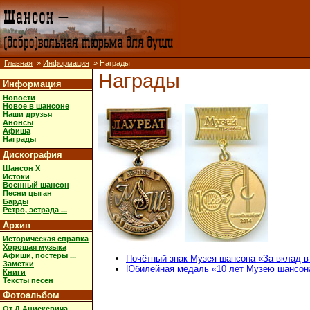
Главная
»
Информация
» Награды
Награды
Информация
Новости
Новое в шансоне
Наши друзья
Анонсы
Афиша
Награды
Дискография
Шансон X
Истоки
Военный шансон
Песни цыган
Барды
Ретро, эстрада ...
Архив
Историческая справка
Хорошая музыка
Афиши, постеры ...
Почётный знак Музея шансона «За вклад в
Заметки
Юбилейная медаль «10 лет Музею шансон
Книги
Тексты песен
Фотоальбом
От Д.Анискевича