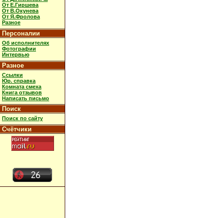
От Е.Гиршева
От В.Окунева
От Я.Фролова
Разное
Персоналии
Об исполнителях
Фотографии
Интервью
Разное
Ссылки
Юр. справка
Комната смеха
Книга отзывов
Написать письмо
Поиск
Поиск по сайту
Счётчики