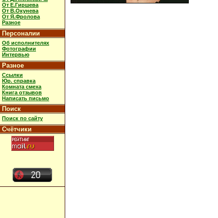
От Е.Гиршева
От В.Окунева
От Я.Фролова
Разное
Персоналии
Об исполнителях
Фотографии
Интервью
Разное
Ссылки
Юр. справка
Комната смеха
Книга отзывов
Написать письмо
Поиск
Поиск по сайту
Счётчики