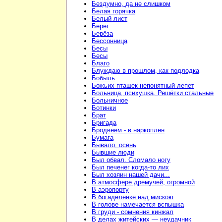
Бездумно, да не слишком
Белая горячка
Белый лист
Берег
Берёза
Бессонница
Бесы
Бесы
Благо
Блуждаю в прошлом, как подлодка
Бобыль
Божьих пташек непонятный лепет
Больница, психушка. Решётки стальные
Больничное
Ботинки
Брат
Бригада
Бродвеем - в наркоплен
Бумага
Бывало, осень
Бывшие люди
Был обвал. Сломало ногу
Был печенег когда-то лих
Был хозяин нашей дачи...
В атмосфере дремучей, огромной
В аэропорту
В богаделенке над мискою
В голове намечается вспышка
В груди - сомнения кинжал
В делах житейских — неудачник