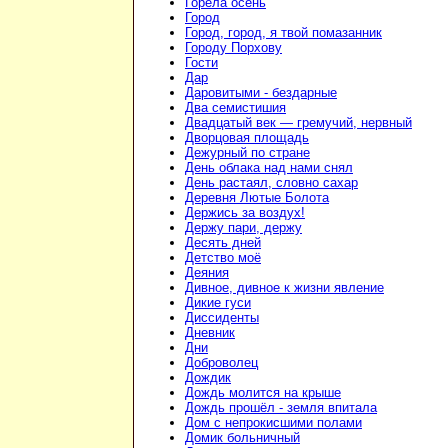
Горела осень
Город
Город, город, я твой помазанник
Городу Порхову
Гости
Дар
Даровитыми - бездарные
Два семистишия
Двадцатый век — гремучий, нервный
Дворцовая площадь
Дежурный по стране
День облака над нами снял
День растаял, словно сахар
Деревня Лютые Болота
Держись за воздух!
Держу пари, держу
Десять дней
Детство моё
Деяния
Дивное, дивное к жизни явление
Дикие гуси
Диссиденты
Дневник
Дни
Доброволец
Дождик
Дождь молится на крыше
Дождь прошёл - земля впитала
Дом с непрокисшими полами
Домик больничный