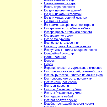
Вновь отпылала заря
Вновь пора весенняя
Во дни печали негасимой
Во дни печали негасимой
Во дни утрат, усилий ложных
Во Храме Бытия
Во храме, разорённом, как страна
Возвращаясь с грибного забега
Возвращаясь с грибного пробега
Возвращение в дом
Возле монумента
Вознёс копыта коренник
Вокзал. Диван. На солнце пятна
Вокруг избы - толпа бродячих сосен
Волшебный эликсир
Воля - вольная
Вопрос
Ворон
Вороний клёкот и мурлыканье скворцов
Восславим свежий хлеб, газетный лист
Вот вы ругаетесь, хватив из ложки супа
Вот говорят, что есть, по слухам
Вот камень, вот сосна
Вот моя деревня
Вот мы Романовых убили
Вот мы Романовых убили
Вот ударят в набат!
Вот-вот задует свечку
Вошёл, пропахший мокрым лесом