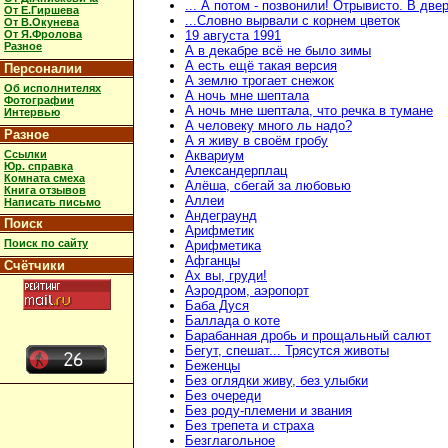
... А потом - позвонили! Отрывисто. В две
От Е.Гиршева
...Словно вырвали с корнем цветок
От В.Окунева
От Я.Фролова
19 августа 1991
Разное
А в декабре всё не было зимы
А есть ещё такая версия
Персоналии
А землю трогает снежок
Об исполнителях
А ночь мне шептала
Фотографии
А ночь мне шептала, что речка в тумане
Интервью
А человеку много ль надо?
Разное
А я живу в своём гробу
Ссылки
Аквариум
Юр. справка
Александерплац
Комната смеха
Алёша, сбегай за любовью
Книга отзывов
Аллеи
Написать письмо
Андеграунд
Поиск
Арифметик
Поиск по сайту
Арифметика
Афганцы
Счётчики
Ах вы, груди!
Аэродром, аэропорт
Баба Дуся
Баллада о коте
Барабанная дробь и прощальный салют
Бегут, спешат... Трясутся животы
Беженцы
Без оглядки живу, без улыбки
Без очереди
Без роду-племени и звания
Без трепета и страха
Безглагольное