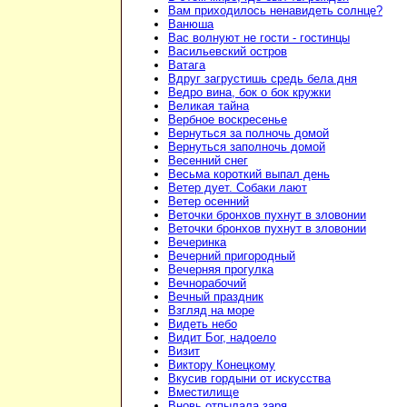
Вам приходилось ненавидеть солнце?
Ванюша
Вас волнуют не гости - гостинцы
Васильевский остров
Ватага
Вдруг загрустишь средь бела дня
Ведро вина, бок о бок кружки
Великая тайна
Вербное воскресенье
Вернуться за полночь домой
Вернуться заполночь домой
Весенний снег
Весьма короткий выпал день
Ветер дует. Собаки лают
Ветер осенний
Веточки бронхов пухнут в зловонии
Веточки бронхов пухнут в зловонии
Вечеринка
Вечерний пригородный
Вечерняя прогулка
Вечнорабочий
Вечный праздник
Взгляд на море
Видеть небо
Видит Бог, надоело
Визит
Виктору Конецкому
Вкусив гордыни от искусства
Вместилище
Вновь отпылала заря