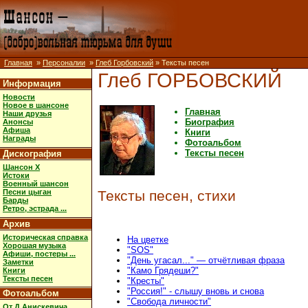
Главная
»
Персоналии
»
Глеб Горбовский
» Тексты песен
Глеб ГОРБОВСКИЙ
Информация
Новости
Новое в шансоне
Главная
Наши друзья
Биография
Анонсы
Афиша
Книги
Награды
Фотоальбом
Тексты песен
Дискография
Шансон X
Истоки
Военный шансон
Песни цыган
Тексты песен, стихи
Барды
Ретро, эстрада ...
Архив
Историческая справка
На цветке
Хорошая музыка
"SOS"
Афиши, постеры ...
"День угасал..." — отчётливая фраза
Заметки
"Камо Грядеши?"
Книги
Тексты песен
"Кресты"
"Россия!" - слышу вновь и снова
Фотоальбом
"Свобода личности"
От Д.Анискевича