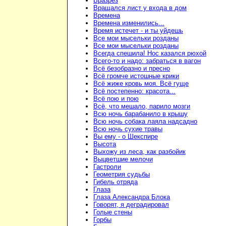
Вразрез
Вращался лист у входа в дом
Времена
Времена изменились...
Время истечет - и ты уйдешь
Все мои мысельки розданы
Все мои мысельки розданы
Всегда спешила! Нос казался рюхой
Всего-то и надо: забраться в вагон
Всё безобразно и пресно
Всё громче истошные крики
Всё жиже кровь моя. Всё гуще
Всё постепенно: красота...
Всё пою и пою
Всё, что мешало, парило мозги
Всю ночь барабанило в крышу
Всю ночь собака лаяла надсадно
Всю ночь сухие травы
Вы ему - о Шекспире
Высота
Выхожу из леса, как разбойик
Выцветшие мелочи
Гастроли
Геометрия судьбы
Гибель отряда
Глаза
Глаза Александра Блока
Говорят, я деградировал
Голые стены
Горбы