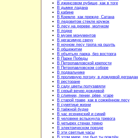
В джинсовом рубище, как в тоге
В дымке ладана
В кабине
В Кремле, как прежде, Сатана
В ледовитом стекле кружок
В лесу на дереве, молчком
В лодке
В музее монументов
В негасимую свечу
В ночном лесу тропа на ощупь
В общежитии
В объятьях парка, без восторга
В Парке Победы
В Петропавловской крепости
В Петропавловском соборе
В подвальчике
В проливную погоду, в дождевой деграда
В ресторане
В саду цветы полузавяли
В серый вечер дождевой
В слиянии, пении, рёве, угаре
В старой траве, как в сожжённом лесу
В сумятице жизни
В таёжной будке
В час есенинский и синий
В человеке вспыхнула тревога
В четырех стенах темно
В электрическом поезде
В эти светлые часы
В этом мире, где был ты рождён