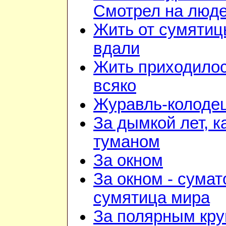
Смотрел на люд
Жить от сумяти
вдали
Жить приходило
всяко
Журавль-колоде
За дымкой лет, к
туманом
За окном
За окном - сумат
сумятица мира
За полярным кру