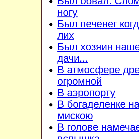
Был обвал. Сло
ногу
Был печенег когд
лих
Был хозяин наш
дачи...
В атмосфере дре
огромной
В аэропорту
В богаделенке н
мискою
В голове намеча
вспышка