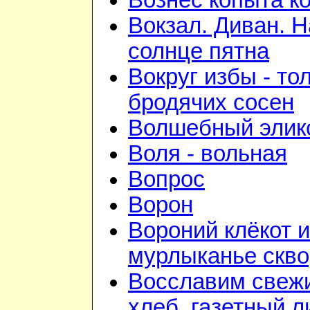
Вознёс копыта к
Вокзал. Диван. Н
солнце пятна
Вокруг избы - то
бродячих сосен
Волшебный элик
Воля - вольная
Вопрос
Ворон
Вороний клёкот и
мурлыканье скв
Восславим свеж
хлеб, газетный л