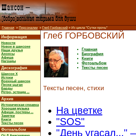
Главная
»
Персоналии
»
Глеб Горбовский
» Из цикла "Сутки прочь"
Глеб ГОРБОВСКИЙ
Информация
Новости
Новое в шансоне
Главная
Наши друзья
Биография
Анонсы
Афиша
Книги
Награды
Фотоальбом
Тексты песен
Дискография
Шансон X
Истоки
Военный шансон
Песни цыган
Тексты песен, стихи
Барды
Ретро, эстрада ...
Архив
Историческая справка
На цветке
Хорошая музыка
Афиши, постеры ...
Заметки
"SOS"
Книги
Тексты песен
Фотоальбом
"День угасал..." 
От Д.Анискевича