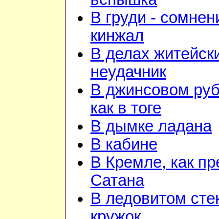
В груди - сомнен
кинжал
В делах житейск
неудачник
В джинсовом ру
как в тоге
В дымке ладана
В кабине
В Кремле, как пр
Сатана
В ледовитом сте
кружок