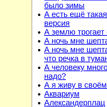
было зимы
А есть ещё такая
версия
А землю трогает
А ночь мне шепт
А ночь мне шепт
что речка в тума
А человеку много
надо?
А я живу в своём
Аквариум
Александерплац