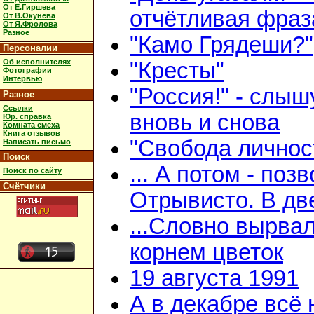
От Е.Гиршева
отчётливая фраз
От В.Окунева
От Я.Фролова
Разное
"Камо Грядеши?"
Персоналии
Об исполнителях
"Кресты"
Фотографии
Интервью
"Россия!" - слыш
Разное
Ссылки
вновь и снова
Юр. справка
Комната смеха
Книга отзывов
"Свобода личнос
Написать письмо
Поиск
... А потом - поз
Поиск по сайту
Счётчики
Отрывисто. В дв
...Словно вырвал
корнем цветок
19 августа 1991
А в декабре всё 