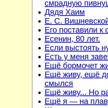
смрадную пивну
Дядя Хаим
Е. С. Вишневско
Его поставили к 
Есенин, 80 лет.
Если выстоять н
Есть у меня зав
Ещё бормочет жи
Ещё живу, ещё д
смылся
Ещё живу... Но 
Ещё я — на плав