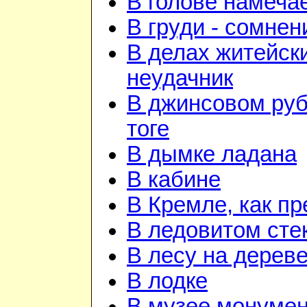
В голове намеча
В груди - сомнен
В делах житейск
неудачник
В джинсовом руб
тоге
В дымке ладана
В кабине
В Кремле, как п
В ледовитом сте
В лесу на дерев
В лодке
В музее монуме