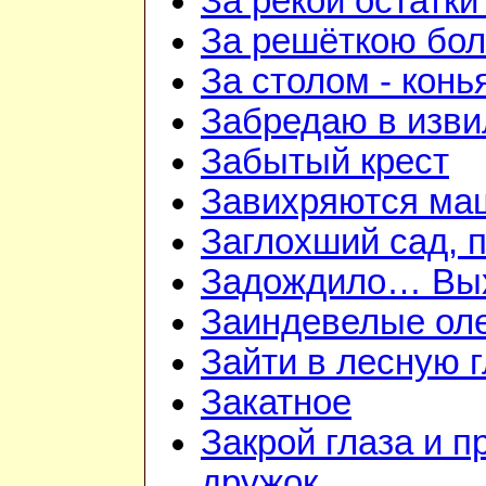
За рекой остатки
За решёткою бо
За столом - конь
Забредаю в изви
Забытый крест
Завихряются ма
Заглохший сад, 
Задождило… Вых
Заиндевелые ол
Зайти в лесную 
Закатное
Закрой глаза и п
дружок