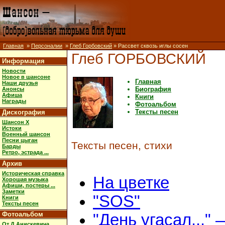
Главная
»
Персоналии
»
Глеб Горбовский
» Рассвет сквозь иглы сосен
Глеб ГОРБОВСКИЙ
Информация
Новости
Новое в шансоне
Главная
Наши друзья
Биография
Анонсы
Афиша
Книги
Награды
Фотоальбом
Тексты песен
Дискография
Шансон X
Истоки
Военный шансон
Песни цыган
Тексты песен, стихи
Барды
Ретро, эстрада ...
Архив
Историческая справка
На цветке
Хорошая музыка
Афиши, постеры ...
Заметки
"SOS"
Книги
Тексты песен
Фотоальбом
"День угасал..."
От Д.Анискевича