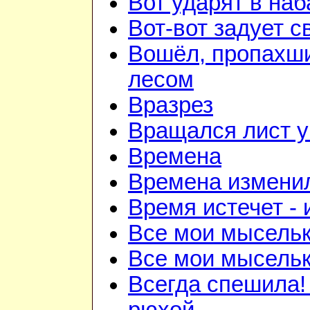
Вот ударят в наб
Вот-вот задует с
Вошёл, пропахш
лесом
Вразрез
Вращался лист у
Времена
Времена изменил
Время истечет - 
Все мои мысель
Все мои мысель
Всегда спешила!