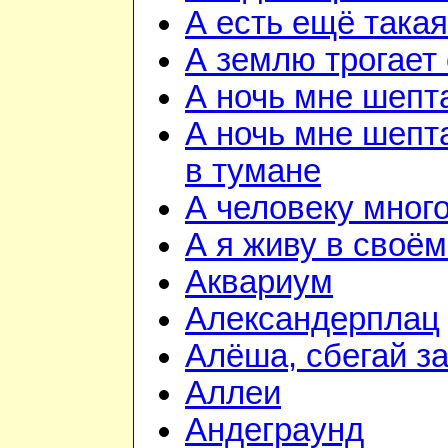
А есть ещё така
А землю трогает
А ночь мне шепт
А ночь мне шепта
в тумане
А человеку мног
А я живу в своём
Аквариум
Александерплац
Алёша, сбегай з
Аллеи
Андеграунд