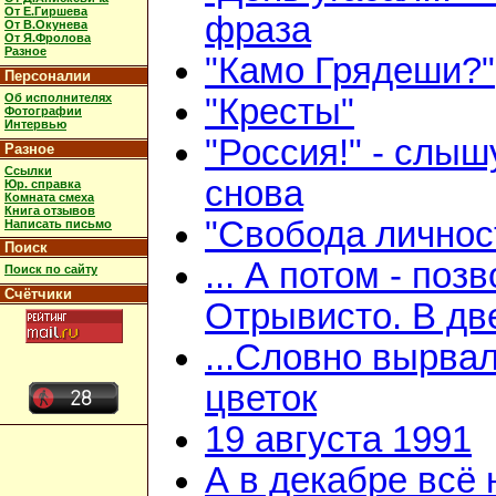
От Е.Гиршева
фраза
От В.Окунева
От Я.Фролова
Разное
"Камо Грядеши?"
Персоналии
Об исполнителях
"Кресты"
Фотографии
Интервью
"Россия!" - слыш
Разное
Ссылки
снова
Юр. справка
Комната смеха
Книга отзывов
"Свобода личнос
Написать письмо
Поиск
... А потом - поз
Поиск по сайту
Счётчики
Отрывисто. В дв
...Словно вырва
цветок
19 августа 1991
А в декабре всё