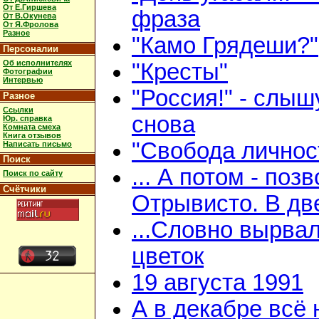
От Е.Гиршева
фраза
От В.Окунева
От Я.Фролова
Разное
"Камо Грядеши?"
Персоналии
Об исполнителях
"Кресты"
Фотографии
Интервью
"Россия!" - слыш
Разное
Ссылки
снова
Юр. справка
Комната смеха
Книга отзывов
"Свобода личнос
Написать письмо
Поиск
... А потом - поз
Поиск по сайту
Счётчики
Отрывисто. В дв
...Словно вырва
цветок
19 августа 1991
А в декабре всё