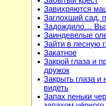
Забытый крест
Завихряются ма
Заглохший сад, 
Задождило… Вых
Заиндевелые ол
Зайти в лесную 
Закатное
Закрой глаза и п
дружок
Закрыть глаза и 
видеть
Запах пеньки че
запахом чёрного