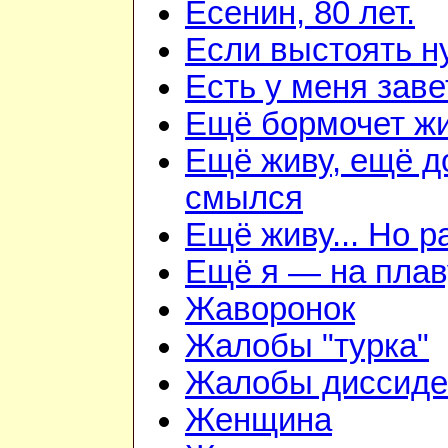
Есенин, 80 лет.
Если выстоять н
Есть у меня зав
Ещё бормочет жи
Ещё живу, ещё д
смылся
Ещё живу... Но 
Ещё я — на плав
Жаворонок
Жалобы "турка"
Жалобы диссиде
Женщина