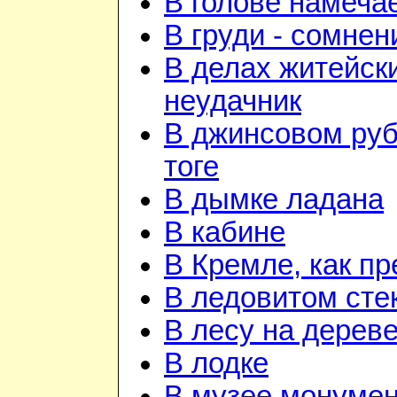
В голове намеча
В груди - сомнен
В делах житейск
неудачник
В джинсовом руб
тоге
В дымке ладана
В кабине
В Кремле, как п
В ледовитом сте
В лесу на дерев
В лодке
В музее монуме