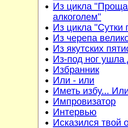
Из цикла "Проща
алкоголем"
Из цикла "Сутки 
Из черепа велико
Из якутских пят
Из-под ног ушла 
Избранник
Или - или
Иметь избу... Ил
Импровизатор
Интервью
Исказился твой о