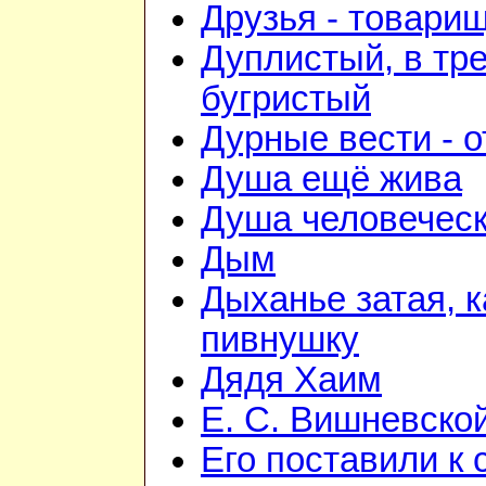
Друзья - товари
Дуплистый, в тр
бугристый
Дурные вести - 
Душа ещё жива
Душа человечес
Дым
Дыханье затая, 
пивнушку
Дядя Хаим
Е. С. Вишневско
Его поставили к 