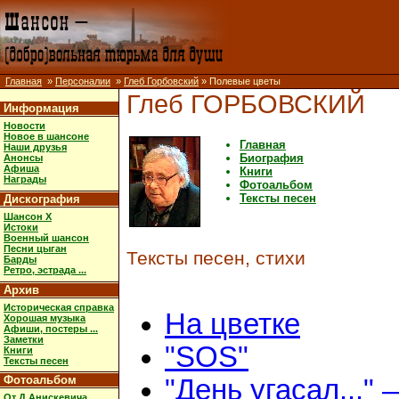
Главная
»
Персоналии
»
Глеб Горбовский
» Полевые цветы
Глеб ГОРБОВСКИЙ
Информация
Новости
Новое в шансоне
Главная
Наши друзья
Биография
Анонсы
Афиша
Книги
Награды
Фотоальбом
Тексты песен
Дискография
Шансон X
Истоки
Военный шансон
Песни цыган
Тексты песен, стихи
Барды
Ретро, эстрада ...
Архив
Историческая справка
На цветке
Хорошая музыка
Афиши, постеры ...
Заметки
"SOS"
Книги
Тексты песен
Фотоальбом
"День угасал..."
От Д.Анискевича