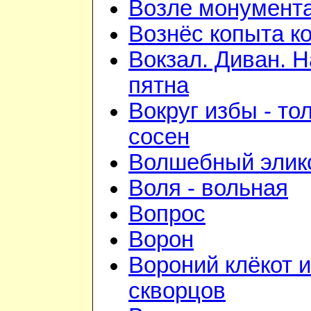
Возле монумент
Вознёс копыта к
Вокзал. Диван. 
пятна
Вокруг избы - то
сосен
Волшебный элик
Воля - вольная
Вопрос
Ворон
Вороний клёкот 
скворцов