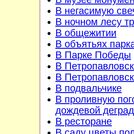
В негасимую све
В ночном лесу т
В общежитии
В объятьях парка
В Парке Победы
В Петропавловск
В Петропавловск
В подвальчике
В проливную пого
дождевой дегра
В ресторане
В саду цветы по