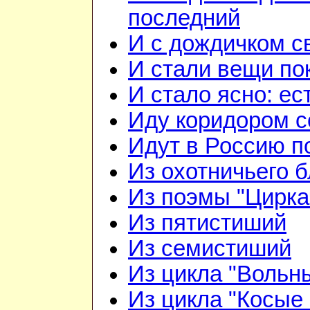
последний
И с дождичком 
И стали вещи по
И стало ясно: ес
Иду коридором 
Идут в Россию п
Из охотничьего б
Из поэмы "Цирка
Из пятистиший
Из семистиший
Из цикла "Вольн
Из цикла "Косые 