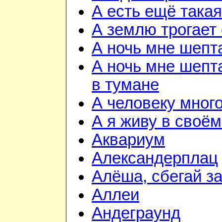
А есть ещё така
А землю трогает
А ночь мне шепт
А ночь мне шепта
в тумане
А человеку мног
А я живу в своём
Аквариум
Александерплац
Алёша, сбегай з
Аллеи
Андеграунд