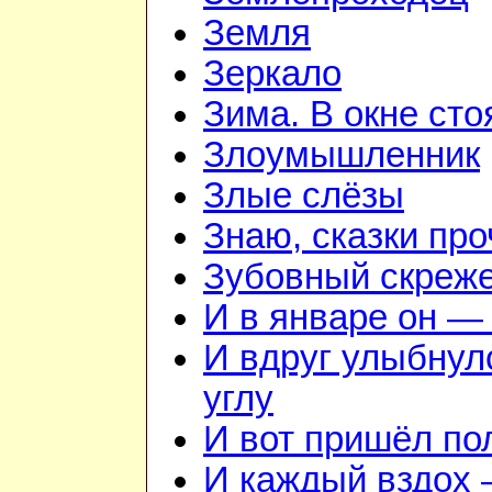
Земля
Зеркало
Зима. В окне ст
Злоумышленник
Злые слёзы
Знаю, сказки пр
Зубовный скреж
И в январе он — 
И вдруг улыбнул
углу
И вот пришёл по
И каждый вздох —