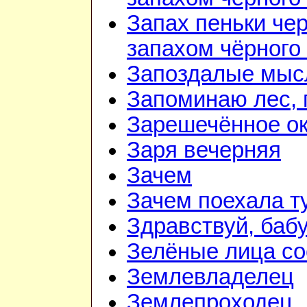
Запах пеньки че
запахом чёрного
Запоздалые мыс
Запоминаю лес, г
Зарешечённое о
Заря вечерняя
Зачем
Зачем поехала т
Здравствуй, баб
Зелёные лица со
Землевладелец
Землепроходец