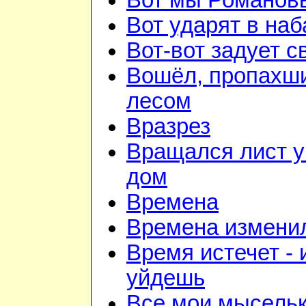
Вот мы Романов
Вот ударят в наб
Вот-вот задует с
Вошёл, пропахш
лесом
Вразрез
Вращался лист у
дом
Времена
Времена изменил
Время истечет - 
уйдешь
Все мои мысель