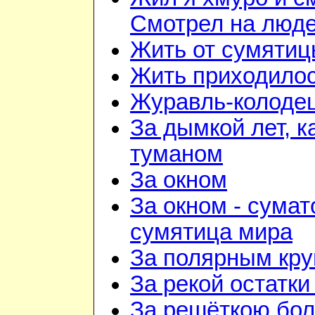
Смотрел на люд
Жить от сумятиц
Жить приходилос
Журавль-колоде
За дымкой лет, к
туманом
За окном
За окном - сумат
сумятица мира
За полярным кру
За рекой остатки
За решёткою бо