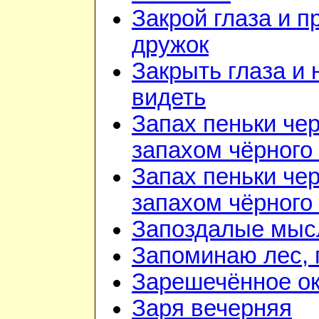
Закрой глаза и п
дружок
Закрыть глаза и 
видеть
Запах пеньки че
запахом чёрного
Запах пеньки че
запахом чёрного
Запоздалые мыс
Запоминаю лес, г
Зарешечённое о
Заря вечерняя