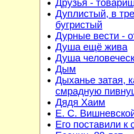
Друзья - товари
Дуплистый, в тр
бугристый
Дурные вести - 
Душа ещё жива
Душа человечес
Дым
Дыханье затая, к
смрадную пивну
Дядя Хаим
Е. С. Вишневско
Его поставили к 