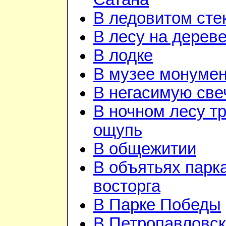
В ледовитом сте
В лесу на дерев
В лодке
В музее монуме
В негасимую све
В ночном лесу т
ощупь
В общежитии
В объятьях парка
восторга
В Парке Победы
В Петропавловск