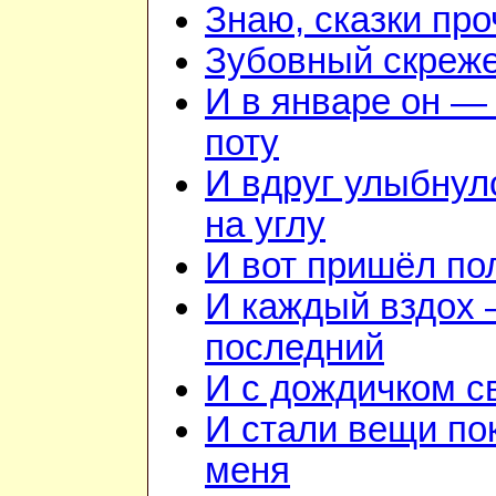
Знаю, сказки пр
Зубовный скреж
И в январе он — 
поту
И вдруг улыбнул
на углу
И вот пришёл по
И каждый вздох —
последний
И с дождичком 
И стали вещи по
меня