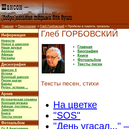
Главная
»
Персоналии
»
Глеб Горбовский
» Пробелы в памяти, провалы
Глеб ГОРБОВСКИЙ
Информация
Новости
Новое в шансоне
Главная
Наши друзья
Биография
Анонсы
Афиша
Книги
Награды
Фотоальбом
Тексты песен
Дискография
Шансон X
Истоки
Военный шансон
Песни цыган
Тексты песен, стихи
Барды
Ретро, эстрада ...
Архив
Историческая справка
На цветке
Хорошая музыка
Афиши, постеры ...
Заметки
"SOS"
Книги
Тексты песен
Фотоальбом
"День угасал..." 
От Д.Анискевича