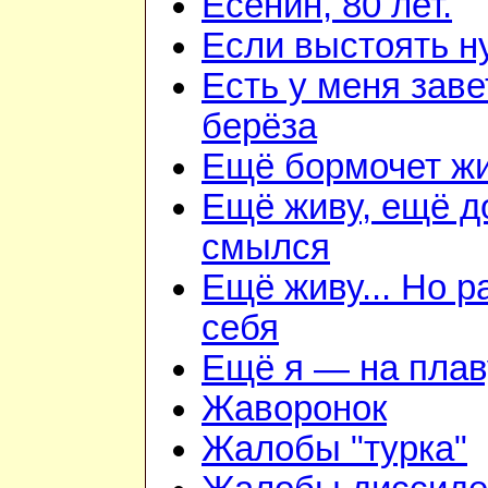
Есенин, 80 лет.
Если выстоять н
Есть у меня зав
берёза
Ещё бормочет жи
Ещё живу, ещё д
смылся
Ещё живу... Но 
себя
Ещё я — на плав
Жаворонок
Жалобы "турка"