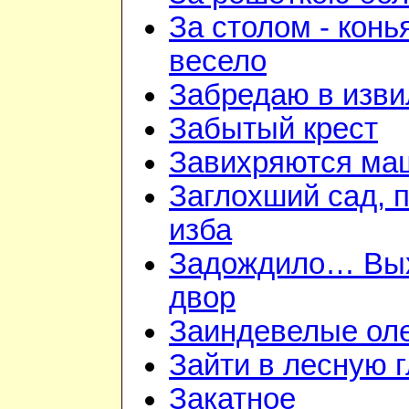
За столом - конь
весело
Забредаю в изви
Забытый крест
Завихряются ма
Заглохший сад, 
изба
Задождило… Вы
двор
Заиндевелые ол
Зайти в лесную 
Закатное