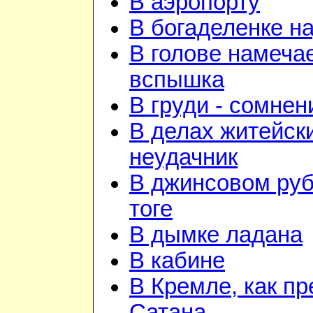
В аэропорту
В богаделенке н
В голове намеча
вспышка
В груди - сомнен
В делах житейск
неудачник
В джинсовом руб
тоге
В дымке ладана
В кабине
В Кремле, как пр
Сатана