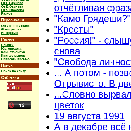
От Е.Гиршева
отчётливая фраз
От В.Окунева
От Я.Фролова
Разное
"Камо Грядеши?"
Персоналии
Об исполнителях
"Кресты"
Фотографии
Интервью
"Россия!" - слыш
Разное
Ссылки
снова
Юр. справка
Комната смеха
Книга отзывов
"Свобода личнос
Написать письмо
Поиск
... А потом - поз
Поиск по сайту
Счётчики
Отрывисто. В дв
...Словно вырва
цветок
19 августа 1991
А в декабре всё