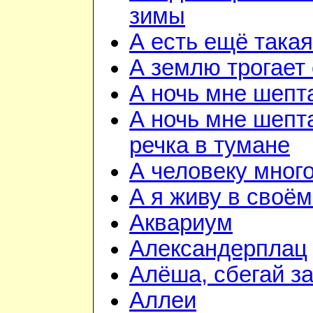
зимы
А есть ещё така
А землю трогает
А ночь мне шепт
А ночь мне шепта
речка в тумане
А человеку мног
А я живу в своём
Аквариум
Александерплац
Алёша, сбегай з
Аллеи