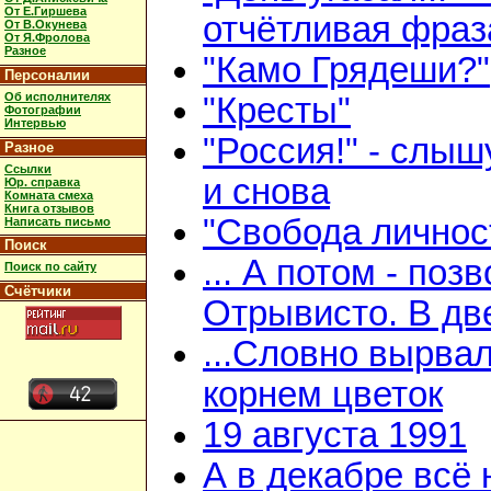
От Е.Гиршева
отчётливая фраз
От В.Окунева
От Я.Фролова
Разное
"Камо Грядеши?"
Персоналии
Об исполнителях
"Кресты"
Фотографии
Интервью
"Россия!" - слыш
Разное
Ссылки
и снова
Юр. справка
Комната смеха
Книга отзывов
"Свобода личнос
Написать письмо
Поиск
... А потом - поз
Поиск по сайту
Счётчики
Отрывисто. В дв
...Словно вырвал
корнем цветок
19 августа 1991
А в декабре всё