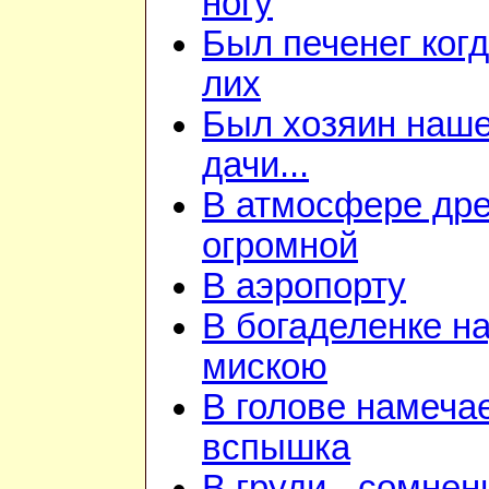
ногу
Был печенег когд
лих
Был хозяин наш
дачи...
В атмосфере дре
огромной
В аэропорту
В богаделенке н
мискою
В голове намеча
вспышка
В груди - сомнен