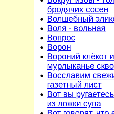
Вокруг избы - то
бродячих сосен
Волшебный элик
Воля - вольная
Вопрос
Ворон
Вороний клёкот и
мурлыканье скв
Восславим свежи
газетный лист
Вот вы ругаетесь
из ложки супа
Вот говорят, что 