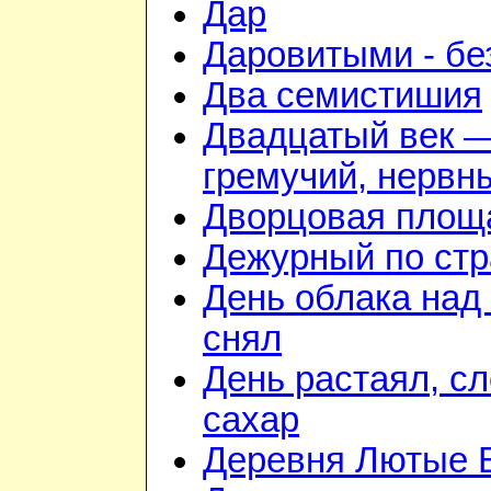
Дар
Даровитыми - б
Два семистишия
Двадцатый век 
гремучий, нервн
Дворцовая площ
Дежурный по стр
День облака над
снял
День растаял, с
сахар
Деревня Лютые 