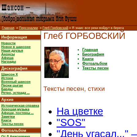
Главная
»
Персоналии
»
Глеб Горбовский
» Я знаю: все реки войдут в берега
Глеб ГОРБОВСКИЙ
Информация
Новости
Новое в шансоне
Главная
Наши друзья
Биография
Анонсы
Афиша
Книги
Награды
Фотоальбом
Тексты песен
Дискография
Шансон X
Истоки
Военный шансон
Песни цыган
Тексты песен, стихи
Барды
Ретро, эстрада ...
Архив
Историческая справка
На цветке
Хорошая музыка
Афиши, постеры ...
Заметки
"SOS"
Книги
Тексты песен
Фотоальбом
"День угасал..." 
От Д.Анискевича