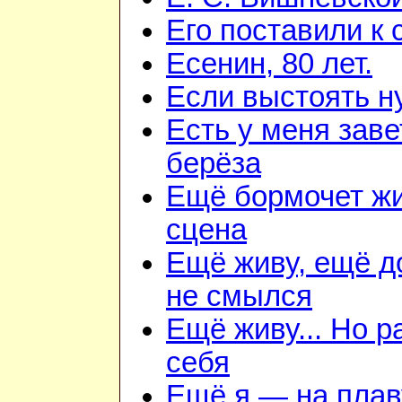
Его поставили к 
Есенин, 80 лет.
Если выстоять н
Есть у меня зав
берёза
Ещё бормочет ж
сцена
Ещё живу, ещё 
не смылся
Ещё живу... Но 
себя
Ещё я — на плав