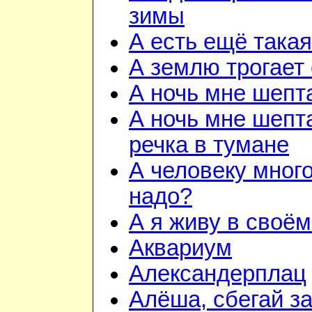
зимы
А есть ещё така
А землю трогает
А ночь мне шепт
А ночь мне шепта
речка в тумане
А человеку много
надо?
А я живу в своём
Аквариум
Александерплац
Алёша, сбегай з