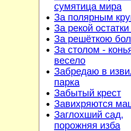
сумятица мира
За полярным кру
За рекой остатки
За решёткою бо
За столом - конь
весело
Забредаю в изв
парка
Забытый крест
Завихряются ма
Заглохший сад,
порожняя изба