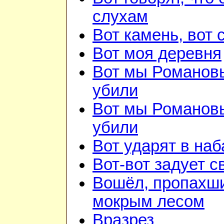
слухам
Вот камень, вот 
Вот моя деревня
Вот мы Романов
убили
Вот мы Романов
убили
Вот ударят в наб
Вот-вот задует с
Вошёл, пропахш
мокрым лесом
Вразрез