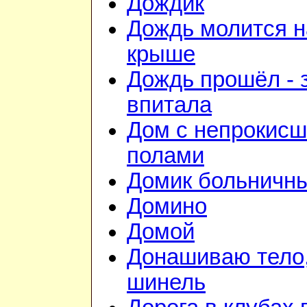
Дождик
Дождь молится н
крыше
Дождь прошёл - 
впитала
Дом с непрокис
полами
Домик больничн
Домино
Домой
Донашиваю тело,
шинель