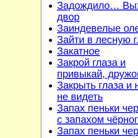
Задождило… Вы
двор
Заиндевелые ол
Зайти в лесную 
Закатное
Закрой глаза и
привыкай, дружо
Закрыть глаза и 
не видеть
Запах пеньки че
с запахом чёрно
Запах пеньки че