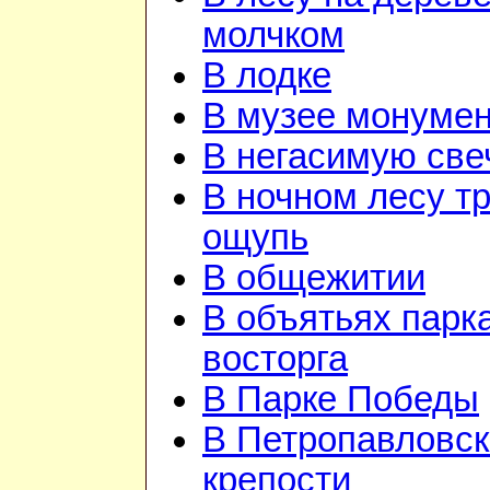
молчком
В лодке
В музее монуме
В негасимую све
В ночном лесу т
ощупь
В общежитии
В объятьях парка
восторга
В Парке Победы
В Петропавловск
крепости