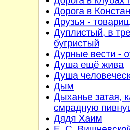
Дорога в клубах
Дорога в Конста
Друзья - товари
Дуплистый, в тр
бугристый
Дурные вести - 
Душа ещё жива
Душа человечес
Дым
Дыханье затая, к
смрадную пивну
Дядя Хаим
Е. С. Вишневско