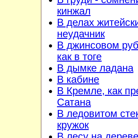
кинжал
В делах житейск
неудачник
В джинсовом ру
как в тоге
В дымке ладана
В кабине
В Кремле, как пр
Сатана
В ледовитом сте
кружок
В лесу на дереве