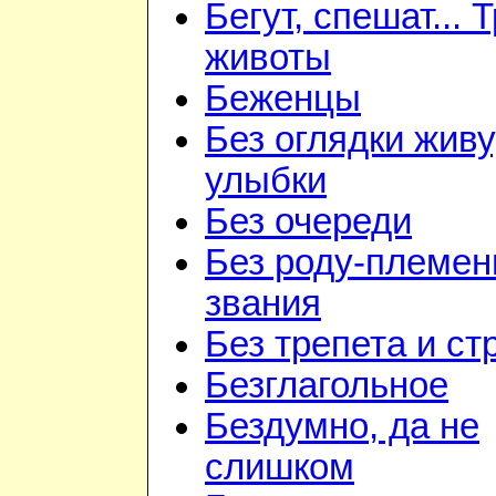
Бегут, спешат... 
животы
Беженцы
Без оглядки живу
улыбки
Без очереди
Без роду-племен
звания
Без трепета и ст
Безглагольное
Бездумно, да не
слишком