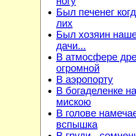
ногу
Был печенег когд
лих
Был хозяин наш
дачи...
В атмосфере дре
огромной
В аэропорту
В богаделенке н
мискою
В голове намеча
вспышка
В груди - сомнен