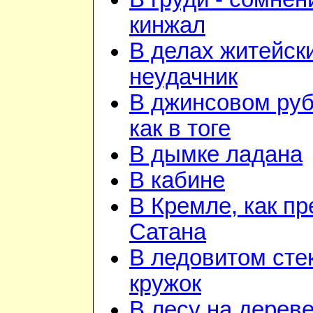
кинжал
В делах житейск
неудачник
В джинсовом ру
как в тоге
В дымке ладана
В кабине
В Кремле, как пр
Сатана
В ледовитом сте
кружок
В лесу на дереве