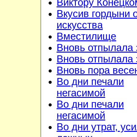
Виктору Конецко
Вкусив гордыни 
искусства
Вместилище
Вновь отпылала 
Вновь отпылала 
Вновь пора весе
Во дни печали
негасимой
Во дни печали
негасимой
Во дни утрат, ус