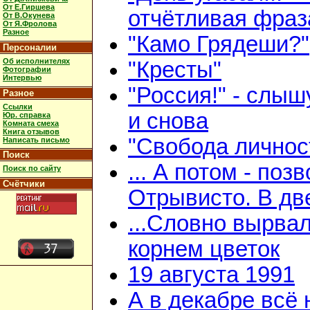
От Е.Гиршева
отчётливая фраз
От В.Окунева
От Я.Фролова
Разное
"Камо Грядеши?"
Персоналии
Об исполнителях
"Кресты"
Фотографии
Интервью
"Россия!" - слыш
Разное
Ссылки
и снова
Юр. справка
Комната смеха
Книга отзывов
"Свобода личнос
Написать письмо
Поиск
... А потом - поз
Поиск по сайту
Счётчики
Отрывисто. В дв
...Словно вырвал
корнем цветок
19 августа 1991
А в декабре всё