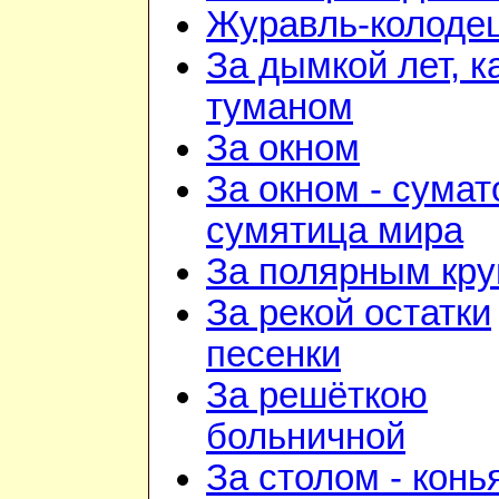
Журавль-колоде
За дымкой лет, к
туманом
За окном
За окном - сумат
сумятица мира
За полярным кру
За рекой остатки
песенки
За решёткою
больничной
За столом - конь