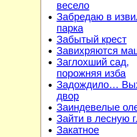
весело
Забредаю в изв
парка
Забытый крест
Завихряются ма
Заглохший сад,
порожняя изба
Задождило… Вы
двор
Заиндевелые ол
Зайти в лесную 
Закатное