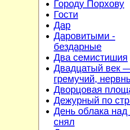
Городу Порхову
Гости
Дар
Даровитыми -
бездарные
Два семистишия
Двадцатый век 
гремучий, нервн
Дворцовая площ
Дежурный по стр
День облака над
снял