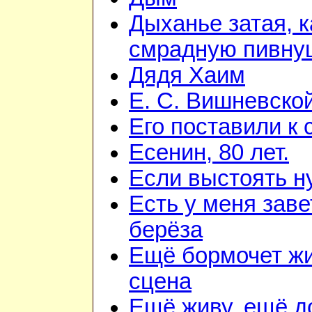
Дыханье затая, к
смрадную пивну
Дядя Хаим
Е. С. Вишневско
Его поставили к 
Есенин, 80 лет.
Если выстоять н
Есть у меня зав
берёза
Ещё бормочет ж
сцена
Ещё живу, ещё 