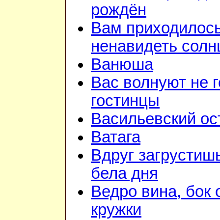
рождён
Вам приходилос
ненавидеть солн
Ванюша
Вас волнуют не г
гостинцы
Васильевский ос
Ватага
Вдруг загрустиш
бела дня
Ведро вина, бок 
кружки