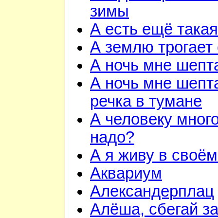
зимы
А есть ещё така
А землю трогает
А ночь мне шепт
А ночь мне шепта
речка в тумане
А человеку много
надо?
А я живу в своём
Аквариум
Александерплац
Алёша, сбегай з