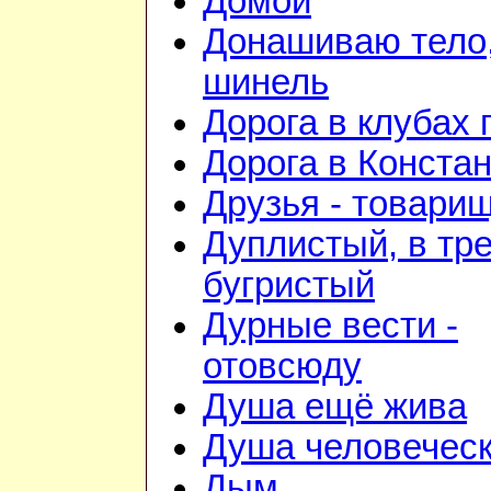
Домой
Донашиваю тело,
шинель
Дорога в клубах
Дорога в Конста
Друзья - товари
Дуплистый, в тр
бугристый
Дурные вести -
отовсюду
Душа ещё жива
Душа человечес
Дым