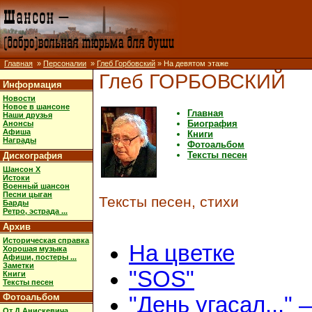
Главная
»
Персоналии
»
Глеб Горбовский
» На девятом этаже
Глеб ГОРБОВСКИЙ
Информация
Новости
Новое в шансоне
Главная
Наши друзья
Биография
Анонсы
Афиша
Книги
Награды
Фотоальбом
Тексты песен
Дискография
Шансон X
Истоки
Военный шансон
Песни цыган
Тексты песен, стихи
Барды
Ретро, эстрада ...
Архив
Историческая справка
На цветке
Хорошая музыка
Афиши, постеры ...
Заметки
"SOS"
Книги
Тексты песен
Фотоальбом
"День угасал..." 
От Д.Анискевича