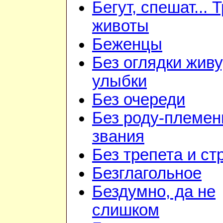
Бегут, спешат... 
животы
Беженцы
Без оглядки живу
улыбки
Без очереди
Без роду-племен
звания
Без трепета и ст
Безглагольное
Бездумно, да не
слишком