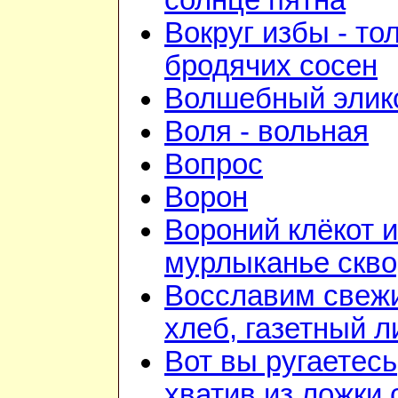
солнце пятна
Вокруг избы - то
бродячих сосен
Волшебный элик
Воля - вольная
Вопрос
Ворон
Вороний клёкот и
мурлыканье скв
Восславим свеж
хлеб, газетный л
Вот вы ругаетесь
хватив из ложки 