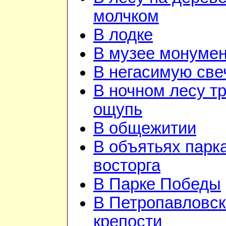
молчком
В лодке
В музее монуме
В негасимую све
В ночном лесу т
ощупь
В общежитии
В объятьях парка
восторга
В Парке Победы
В Петропавловск
крепости