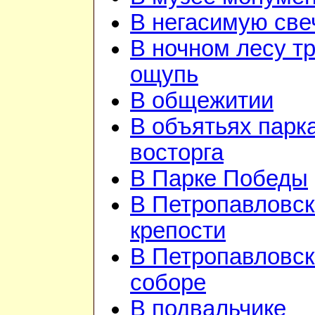
В негасимую све
В ночном лесу т
ощупь
В общежитии
В объятьях парка
восторга
В Парке Победы
В Петропавловск
крепости
В Петропавловс
соборе
В подвальчике