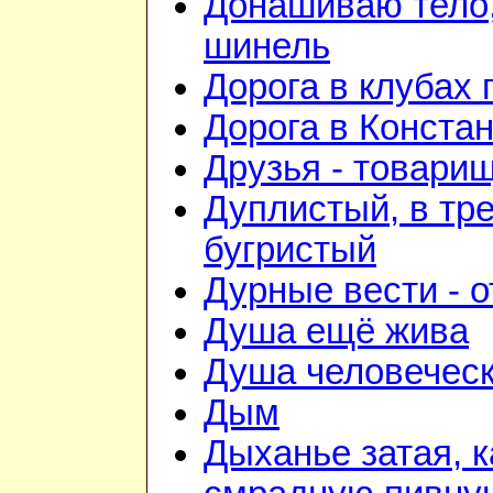
Донашиваю тело,
шинель
Дорога в клубах
Дорога в Конста
Друзья - товари
Дуплистый, в тр
бугристый
Дурные вести - 
Душа ещё жива
Душа человечес
Дым
Дыханье затая, к