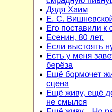
смрадную пивну
Дядя Хаим
Е. С. Вишневско
Его поставили к 
Есенин, 80 лет.
Если выстоять н
Есть у меня зав
берёза
Ещё бормочет ж
сцена
Ещё живу, ещё 
не смылся
Ещё живу... Но 