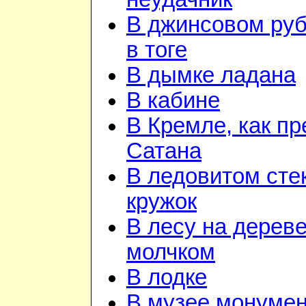
В джинсовом руб
в тоге
В дымке ладана
В кабине
В Кремле, как пр
Сатана
В ледовитом сте
кружок
В лесу на дереве
молчком
В лодке
В музее монуме