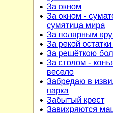
За окном
За окном - сумат
сумятица мира
За полярным кру
За рекой остатки
За решёткою бо
За столом - конь
весело
Забредаю в изв
парка
Забытый крест
Завихряются ма