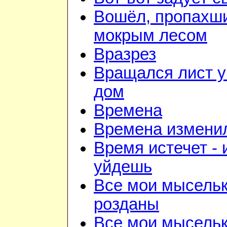
Вошёл, пропахш
мокрым лесом
Вразрез
Вращался лист у
дом
Времена
Времена изменил
Время истечет - 
уйдешь
Все мои мысель
розданы
Все мои мысель