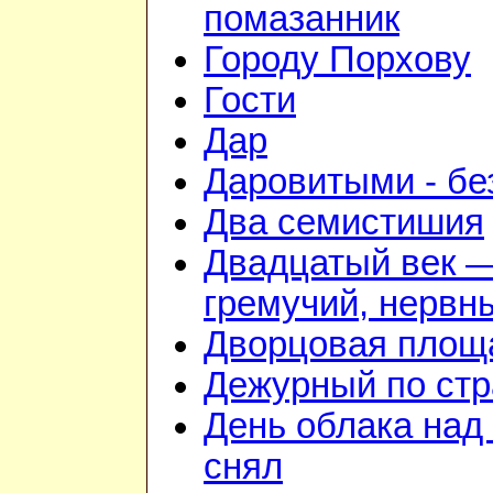
помазанник
Городу Порхову
Гости
Дар
Даровитыми - б
Два семистишия
Двадцатый век 
гремучий, нервн
Дворцовая площ
Дежурный по стр
День облака над
снял