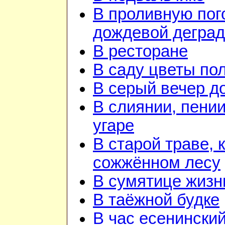
В проливную пого
дождевой дегра
В ресторане
В саду цветы по
В серый вечер д
В слиянии, пении
угаре
В старой траве, к
сожжённом лесу
В сумятице жизн
В таёжной будке
В час есенинский