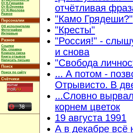
От Е.Гиршева
отчётливая фраз
От В.Окунева
От Я.Фролова
Разное
"Камо Грядеши?"
Персоналии
Об исполнителях
"Кресты"
Фотографии
Интервью
"Россия!" - слыш
Разное
Ссылки
и снова
Юр. справка
Комната смеха
Книга отзывов
"Свобода личнос
Написать письмо
Поиск
... А потом - поз
Поиск по сайту
Счётчики
Отрывисто. В дв
...Словно вырвал
корнем цветок
19 августа 1991
А в декабре всё