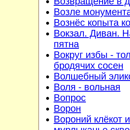
Возвращение в 
Возле монумент
Вознёс копыта к
Вокзал. Диван. 
пятна
Вокруг избы - то
бродячих сосен
Волшебный элик
Воля - вольная
Вопрос
Ворон
Вороний клёкот и