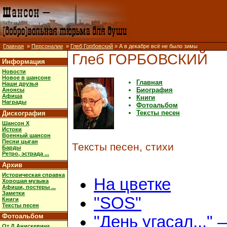
Главная
»
Персоналии
»
Глеб Горбовский
» А в декабре всё не было зимы
Глеб ГОРБОВСКИЙ
Информация
Новости
Новое в шансоне
Главная
Наши друзья
Биография
Анонсы
Афиша
Книги
Награды
Фотоальбом
Тексты песен
Дискография
Шансон X
Истоки
Военный шансон
Песни цыган
Тексты песен, стихи
Барды
Ретро, эстрада ...
Архив
Историческая справка
На цветке
Хорошая музыка
Афиши, постеры ...
Заметки
"SOS"
Книги
Тексты песен
Фотоальбом
"День угасал..." 
От Д.Анискевича