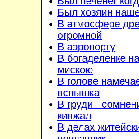
Был печенег когд
Был хозяин нашей
В атмосфере дре
огромной
В аэропорту
В богаделенке н
мискою
В голове намеча
вспышка
В груди - сомнен
кинжал
В делах житейск
неудачник