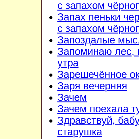
с запахом чёрно
Запах пеньки че
с запахом чёрно
Запоздалые мыс
Запоминаю лес, г
утра
Зарешечённое о
Заря вечерняя
Зачем
Зачем поехала т
Здравствуй, баб
старушка