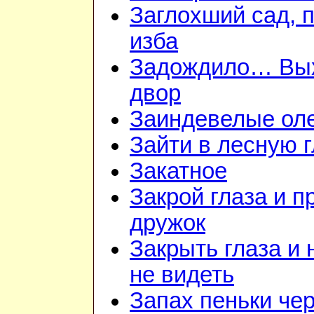
Заглохший сад, 
изба
Задождило… Вы
двор
Заиндевелые ол
Зайти в лесную 
Закатное
Закрой глаза и п
дружок
Закрыть глаза и 
не видеть
Запах пеньки че