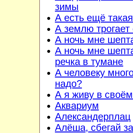
зимы
А есть ещё така
А землю трогает
А ночь мне шепт
А ночь мне шепта
речка в тумане
А человеку много
надо?
А я живу в своём
Аквариум
Александерплац
Алёша, сбегай з