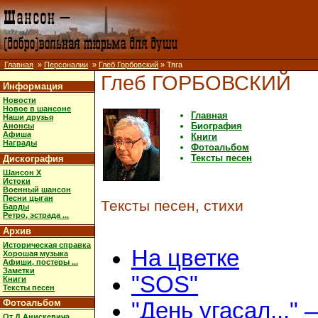
Главная
»
Персоналии
»
Глеб Горбовский
» Тяга
Глеб ГОРБОВСКИЙ
Информация
Новости
Новое в шансоне
Главная
Наши друзья
Биография
Анонсы
Афиша
Книги
Награды
Фотоальбом
Тексты песен
Дискография
Шансон X
Истоки
Военный шансон
Песни цыган
Тексты песен, стихи
Барды
Ретро, эстрада ...
Архив
Историческая справка
На цветке
Хорошая музыка
Афиши, постеры ...
Заметки
"SOS"
Книги
Тексты песен
Фотоальбом
"День угасал..." 
От Д.Анискевича