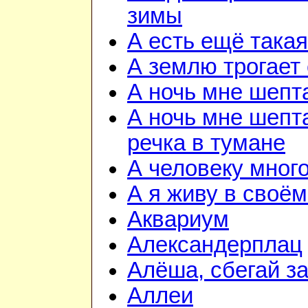
зимы
А есть ещё така
А землю трогает
А ночь мне шепт
А ночь мне шепта
речка в тумане
А человеку мног
А я живу в своём
Аквариум
Александерплац
Алёша, сбегай з
Аллеи