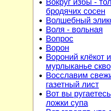
Вокруг избы - то
бродячих сосен
Волшебный элик
Воля - вольная
Вопрос
Ворон
Вороний клёкот и
мурлыканье скв
Восславим свежи
газетный лист
Вот вы ругаетесь
ложки супа