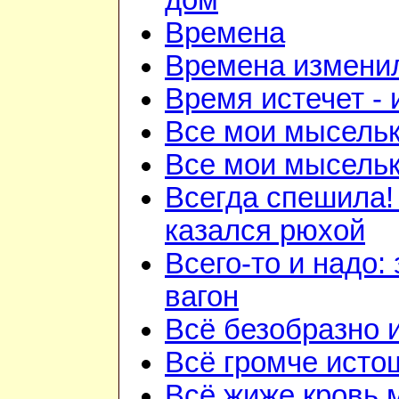
дом
Времена
Времена изменил
Время истечет - 
Все мои мысель
Все мои мысель
Всегда спешила!
казался рюхой
Всего-то и надо:
вагон
Всё безобразно 
Всё громче исто
Всё жиже кровь 