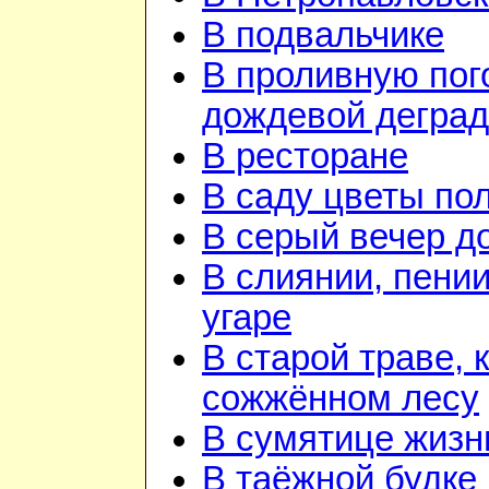
В подвальчике
В проливную пого
дождевой дегра
В ресторане
В саду цветы по
В серый вечер д
В слиянии, пении
угаре
В старой траве, к
сожжённом лесу
В сумятице жизн
В таёжной будке