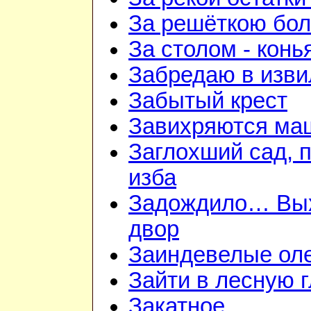
За решёткою бо
За столом - конь
Забредаю в изви
Забытый крест
Завихряются ма
Заглохший сад, 
изба
Задождило… Вы
двор
Заиндевелые ол
Зайти в лесную 
Закатное