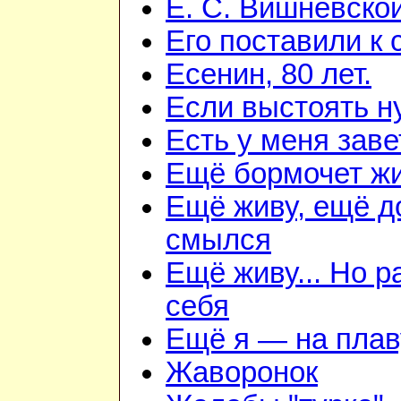
Е. С. Вишневско
Его поставили к 
Есенин, 80 лет.
Если выстоять н
Есть у меня зав
Ещё бормочет жи
Ещё живу, ещё д
смылся
Ещё живу... Но 
себя
Ещё я — на плав
Жаворонок