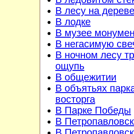
В лесу на дерев
В лодке
В музее монуме
В негасимую све
В ночном лесу т
ощупь
В общежитии
В объятьях парка
восторга
В Парке Победы
В Петропавловск
В Петропавловск