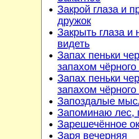
Закрой глаза и п
дружок
Закрыть глаза и 
видеть
Запах пеньки че
запахом чёрного
Запах пеньки че
запахом чёрного
Запоздалые мыс
Запоминаю лес, г
Зарешечённое о
Заря вечерняя