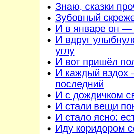
Знаю, сказки пр
Зубовный скреж
И в январе он — 
И вдруг улыбнул
углу
И вот пришёл по
И каждый вздох —
последний
И с дождичком 
И стали вещи по
И стало ясно: ес
Иду коридором 