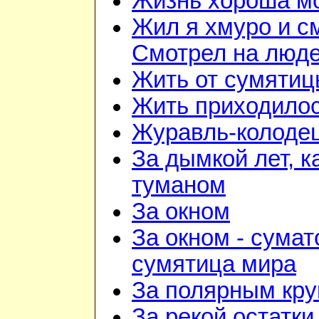
Жизнь хороша м
Жил я хмуро и с
Смотрел на люд
Жить от сумятиц
Жить приходилос
Журавль-колоде
За дымкой лет, к
туманом
За окном
За окном - сумат
сумятица мира
За полярным кру
За рекой остатки