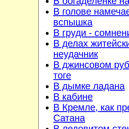
В богаделенке н
В голове намеча
вспышка
В груди - сомнен
В делах житейск
неудачник
В джинсовом руб
тоге
В дымке ладана
В кабине
В Кремле, как пр
Сатана
В ледовитом сте