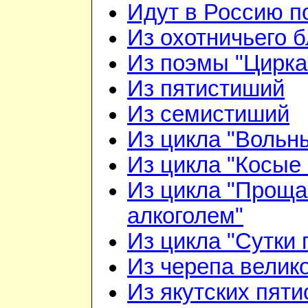
Идут в Россию п
Из охотничьего б
Из поэмы "Цирка
Из пятистиший
Из семистиший
Из цикла "Вольн
Из цикла "Косые 
Из цикла "Проща
алкоголем"
Из цикла "Сутки 
Из черепа велико
Из якутских пят