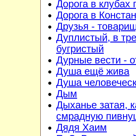
Дорога в клубах
Дорога в Конста
Друзья - товари
Дуплистый, в тр
бугристый
Дурные вести - 
Душа ещё жива
Душа человечес
Дым
Дыханье затая, к
смрадную пивну
Дядя Хаим