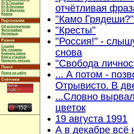
От Е.Гиршева
отчётливая фраз
От В.Окунева
От Я.Фролова
Разное
"Камо Грядеши?"
Персоналии
Об исполнителях
"Кресты"
Фотографии
Интервью
"Россия!" - слыш
Разное
Ссылки
снова
Юр. справка
Комната смеха
Книга отзывов
"Свобода личнос
Написать письмо
Поиск
... А потом - поз
Поиск по сайту
Счётчики
Отрывисто. В дв
...Словно вырва
цветок
19 августа 1991
А в декабре всё