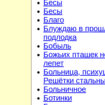
Бесы
Бесы
Благо
Блуждаю в прошл
подлодка
Бобыль
Божьих пташек 
лепет
Больница, психу
Решётки стальн
Больничное
Ботинки