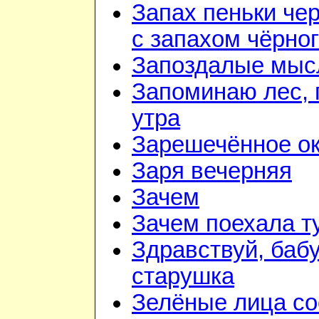
Запах пеньки че
с запахом чёрно
Запоздалые мыс
Запоминаю лес, г
утра
Зарешечённое о
Заря вечерняя
Зачем
Зачем поехала т
Здравствуй, баб
старушка
Зелёные лица со