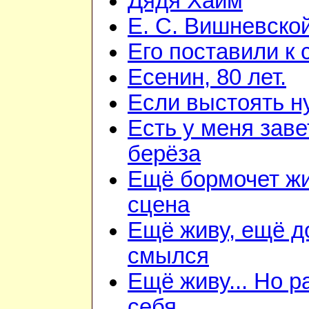
Дядя Хаим
Е. С. Вишневско
Его поставили к 
Есенин, 80 лет.
Если выстоять н
Есть у меня зав
берёза
Ещё бормочет ж
сцена
Ещё живу, ещё д
смылся
Ещё живу... Но 
себя