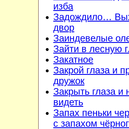
изба
Задождило… Вы
двор
Заиндевелые ол
Зайти в лесную 
Закатное
Закрой глаза и п
дружок
Закрыть глаза и 
видеть
Запах пеньки че
с запахом чёрно