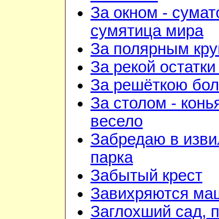
За окном - сумат
сумятица мира
За полярным кру
За рекой остатки
За решёткою бо
За столом - конь
весело
Забредаю в изв
парка
Забытый крест
Завихряются ма
Заглохший сад, 