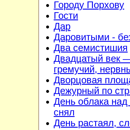
Городу Порхову
Гости
Дар
Даровитыми - б
Два семистишия
Двадцатый век 
гремучий, нервн
Дворцовая площ
Дежурный по стр
День облака над
снял
День растаял, с