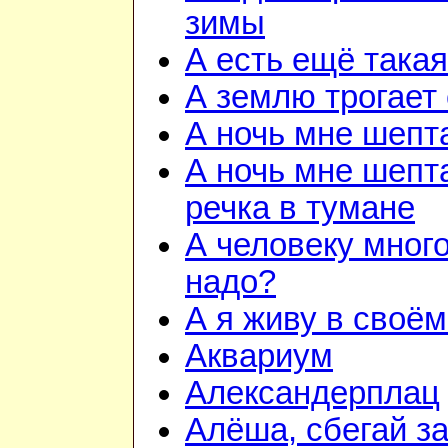
зимы
А есть ещё така
А землю трогает
А ночь мне шепт
А ночь мне шепта
речка в тумане
А человеку много
надо?
А я живу в своём
Аквариум
Александерплац
Алёша, сбегай з