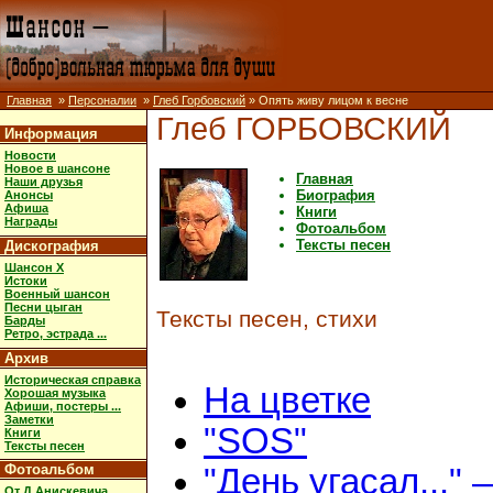
Главная
»
Персоналии
»
Глеб Горбовский
» Опять живу лицом к весне
Глеб ГОРБОВСКИЙ
Информация
Новости
Новое в шансоне
Главная
Наши друзья
Биография
Анонсы
Афиша
Книги
Награды
Фотоальбом
Тексты песен
Дискография
Шансон X
Истоки
Военный шансон
Песни цыган
Тексты песен, стихи
Барды
Ретро, эстрада ...
Архив
Историческая справка
На цветке
Хорошая музыка
Афиши, постеры ...
Заметки
"SOS"
Книги
Тексты песен
Фотоальбом
"День угасал..." 
От Д.Анискевича