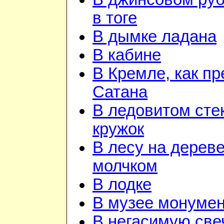
в тоге
В дымке ладана
В кабине
В Кремле, как пр
Сатана
В ледовитом сте
кружок
В лесу на дереве
молчком
В лодке
В музее монуме
В негасимую све