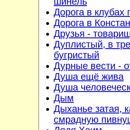
шинель
Дорога в клубах
Дорога в Конста
Друзья - товари
Дуплистый, в тр
бугристый
Дурные вести - 
Душа ещё жива
Душа человечес
Дым
Дыханье затая, к
смрадную пивну