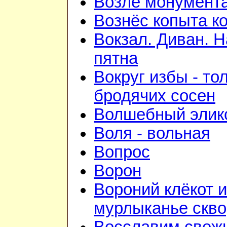
Возле монумент
Вознёс копыта к
Вокзал. Диван. 
пятна
Вокруг избы - то
бродячих сосен
Волшебный элик
Воля - вольная
Вопрос
Ворон
Вороний клёкот и
мурлыканье скв