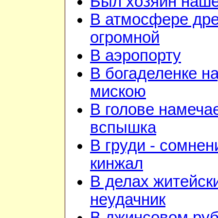
Был хозяин нашей
В атмосфере дре
огромной
В аэропорту
В богаделенке н
мискою
В голове намеча
вспышка
В груди - сомнен
кинжал
В делах житейск
неудачник
В джинсовом руб