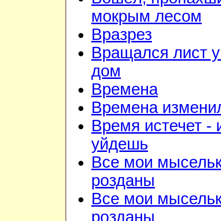
мокрым лесом
Вразрез
Вращался лист у
дом
Времена
Времена изменил
Время истечет - 
уйдешь
Все мои мысель
розданы
Все мои мысель
розданы