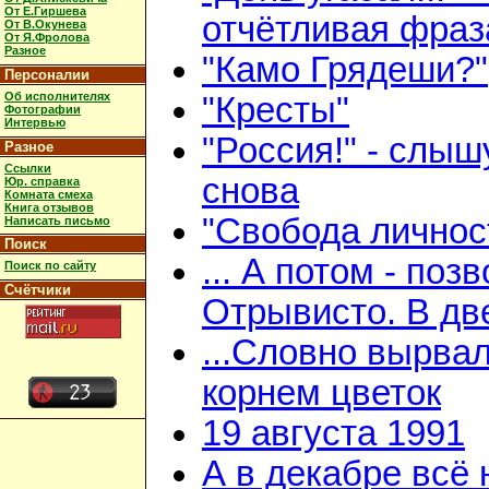
От Е.Гиршева
отчётливая фраз
От В.Окунева
От Я.Фролова
Разное
"Камо Грядеши?"
Персоналии
Об исполнителях
"Кресты"
Фотографии
Интервью
"Россия!" - слыш
Разное
Ссылки
снова
Юр. справка
Комната смеха
Книга отзывов
"Свобода личнос
Написать письмо
Поиск
... А потом - поз
Поиск по сайту
Счётчики
Отрывисто. В дв
...Словно вырвал
корнем цветок
19 августа 1991
А в декабре всё