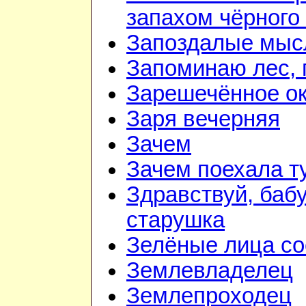
запахом чёрного
Запоздалые мыс
Запоминаю лес, г
Зарешечённое о
Заря вечерняя
Зачем
Зачем поехала т
Здравствуй, баб
старушка
Зелёные лица со
Землевладелец
Землепроходец