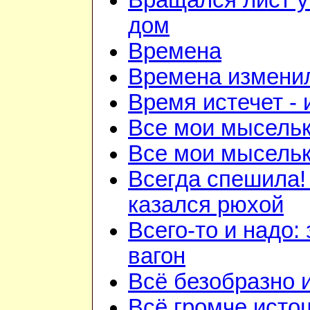
Вращался лист у
дом
Времена
Времена изменил
Время истечет - 
Все мои мысель
Все мои мысель
Всегда спешила!
казался рюхой
Всего-то и надо:
вагон
Всё безобразно 
Всё громче исто