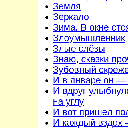
Земля
Зеркало
Зима. В окне ст
Злоумышленник
Злые слёзы
Знаю, сказки пр
Зубовный скреж
И в январе он — 
И вдруг улыбнул
на углу
И вот пришёл по
И каждый вздох —