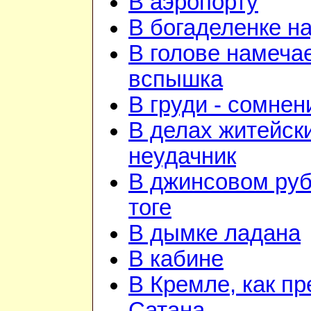
В аэропорту
В богаделенке н
В голове намеча
вспышка
В груди - сомнен
В делах житейск
неудачник
В джинсовом руб
тоге
В дымке ладана
В кабине
В Кремле, как пр
Сатана