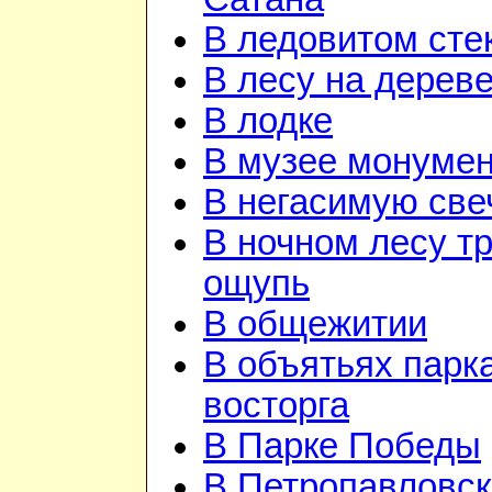
В ледовитом сте
В лесу на дерев
В лодке
В музее монуме
В негасимую све
В ночном лесу т
ощупь
В общежитии
В объятьях парка
восторга
В Парке Победы
В Петропавловск