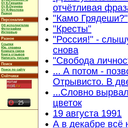
От Е.Гиршева
отчётливая фраз
От В.Окунева
От Я.Фролова
Разное
"Камо Грядеши?"
Персоналии
Об исполнителях
"Кресты"
Фотографии
Интервью
"Россия!" - слыш
Разное
Ссылки
снова
Юр. справка
Комната смеха
Книга отзывов
"Свобода личнос
Написать письмо
Поиск
... А потом - поз
Поиск по сайту
Счётчики
Отрывисто. В дв
...Словно вырва
цветок
19 августа 1991
А в декабре всё