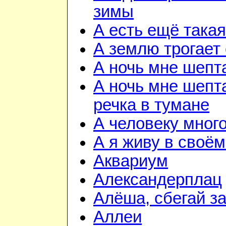
зимы
А есть ещё така
А землю трогает
А ночь мне шепт
А ночь мне шепта
речка в тумане
А человеку мног
А я живу в своём
Аквариум
Александерплац
Алёша, сбегай з
Аллеи