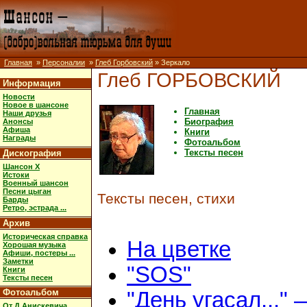
Главная
»
Персоналии
»
Глеб Горбовский
» Зеркало
Глеб ГОРБОВСКИЙ
Информация
Новости
Новое в шансоне
Главная
Наши друзья
Биография
Анонсы
Афиша
Книги
Награды
Фотоальбом
Тексты песен
Дискография
Шансон X
Истоки
Военный шансон
Песни цыган
Тексты песен, стихи
Барды
Ретро, эстрада ...
Архив
Историческая справка
На цветке
Хорошая музыка
Афиши, постеры ...
Заметки
"SOS"
Книги
Тексты песен
Фотоальбом
"День угасал..." 
От Д.Анискевича