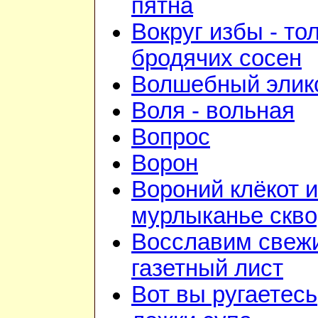
пятна
Вокруг избы - то
бродячих сосен
Волшебный элик
Воля - вольная
Вопрос
Ворон
Вороний клёкот и
мурлыканье скв
Восславим свежи
газетный лист
Вот вы ругаетесь