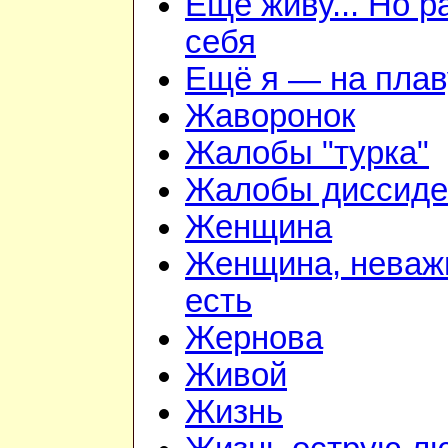
Ещё живу... Но 
себя
Ещё я — на плав
Жаворонок
Жалобы "турка"
Жалобы диссиде
Женщина
Женщина, неважн
есть
Жернова
Живой
Жизнь