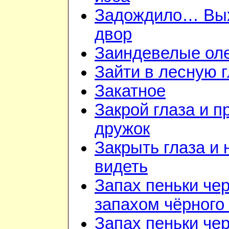
Задождило… Вы
двор
Заиндевелые ол
Зайти в лесную 
Закатное
Закрой глаза и п
дружок
Закрыть глаза и 
видеть
Запах пеньки че
запахом чёрного
Запах пеньки че