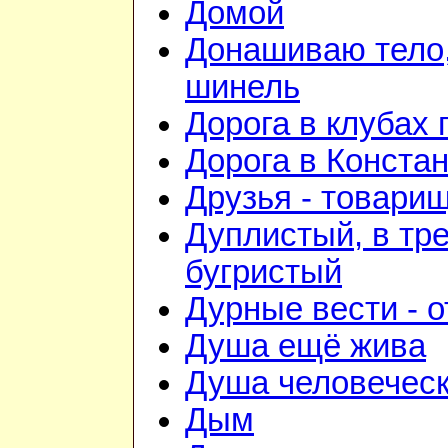
Домой
Донашиваю тело,
шинель
Дорога в клубах
Дорога в Конста
Друзья - товари
Дуплистый, в тр
бугристый
Дурные вести - 
Душа ещё жива
Душа человечес
Дым