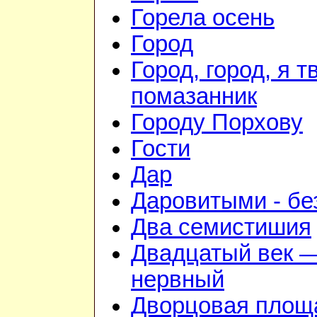
Горела осень
Город
Город, город, я т
помазанник
Городу Порхову
Гости
Дар
Даровитыми - б
Два семистишия
Двадцатый век —
нервный
Дворцовая площ