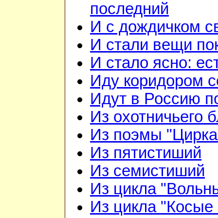
последний
И с дождичком 
И стали вещи по
И стало ясно: ес
Иду коридором 
Идут в Россию п
Из охотничьего б
Из поэмы "Цирка
Из пятистиший
Из семистиший
Из цикла "Вольн
Из цикла "Косые 