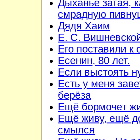
Дыханье затая, к
смрадную пивну
Дядя Хаим
Е. С. Вишневско
Его поставили к 
Есенин, 80 лет.
Если выстоять н
Есть у меня зав
берёза
Ещё бормочет жи
Ещё живу, ещё д
смылся