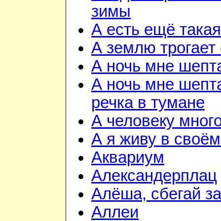
зимы
А есть ещё така
А землю трогает
А ночь мне шепт
А ночь мне шепта
речка в тумане
А человеку мног
А я живу в своём
Аквариум
Александерплац
Алёша, сбегай з
Аллеи