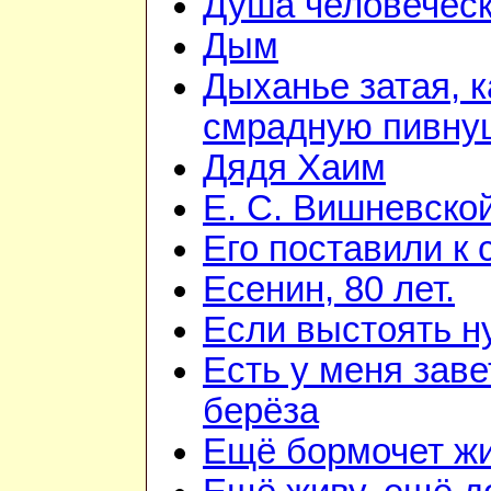
Душа человечес
Дым
Дыханье затая, к
смрадную пивну
Дядя Хаим
Е. С. Вишневско
Его поставили к 
Есенин, 80 лет.
Если выстоять н
Есть у меня зав
берёза
Ещё бормочет жи