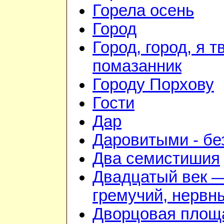
Горела осень
Город
Город, город, я т
помазанник
Городу Порхову
Гости
Дар
Даровитыми - б
Два семистишия
Двадцатый век 
гремучий, нервн
Дворцовая площ