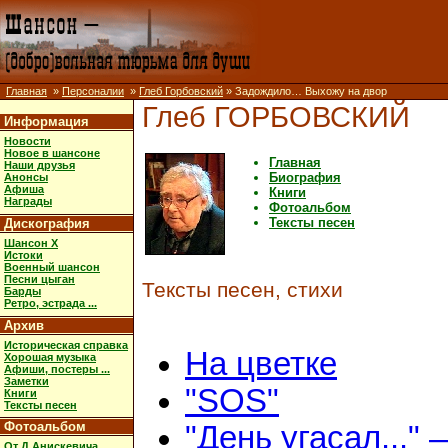
Главная
»
Персоналии
»
Глеб Горбовский
» Задождило… Выхожу на двор
Глеб ГОРБОВСКИЙ
Информация
Новости
Новое в шансоне
Главная
Наши друзья
Биография
Анонсы
Афиша
Книги
Награды
Фотоальбом
Тексты песен
Дискография
Шансон X
Истоки
Военный шансон
Песни цыган
Тексты песен, стихи
Барды
Ретро, эстрада ...
Архив
Историческая справка
На цветке
Хорошая музыка
Афиши, постеры ...
Заметки
"SOS"
Книги
Тексты песен
Фотоальбом
"День угасал..." 
От Д.Анискевича