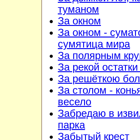
туманом
За окном
За окном - сумат
сумятица мира
За полярным кру
За рекой остатки
За решёткою бо
За столом - конь
весело
Забредаю в изв
парка
Забытый крест