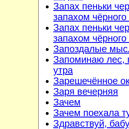
Запах пеньки че
запахом чёрного
Запах пеньки че
запахом чёрного
Запоздалые мыс
Запоминаю лес, г
утра
Зарешечённое о
Заря вечерняя
Зачем
Зачем поехала т
Здравствуй, баб