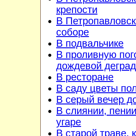
крепости
В Петропавловс
соборе
В подвальчике
В проливную пого
дождевой дегра
В ресторане
В саду цветы по
В серый вечер д
В слиянии, пении
угаре
В старой траве, к