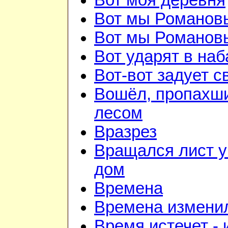
Вот моя деревня
Вот мы Романов
Вот мы Романов
Вот ударят в наб
Вот-вот задует с
Вошёл, пропахш
лесом
Вразрез
Вращался лист у
дом
Времена
Времена изменил
Время истечет - 