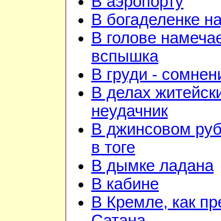
В аэропорту
В богаделенке н
В голове намеча
вспышка
В груди - сомнен
В делах житейск
неудачник
В джинсовом руб
в тоге
В дымке ладана
В кабине
В Кремле, как пр
Сатана