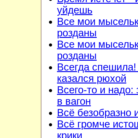
уйдешь
Все мои мысель
розданы
Все мои мысель
розданы
Всегда спешила!
казался рюхой
Всего-то и надо:
в вагон
Всё безобразно 
Всё громче ист
крики