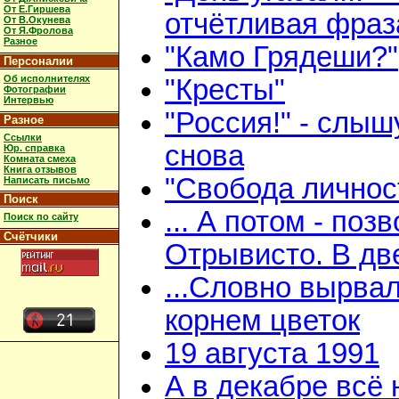
От Е.Гиршева
отчётливая фраз
От В.Окунева
От Я.Фролова
Разное
"Камо Грядеши?"
Персоналии
Об исполнителях
"Кресты"
Фотографии
Интервью
"Россия!" - слыш
Разное
Ссылки
снова
Юр. справка
Комната смеха
Книга отзывов
"Свобода личнос
Написать письмо
Поиск
... А потом - поз
Поиск по сайту
Счётчики
Отрывисто. В дв
...Словно вырвал
корнем цветок
19 августа 1991
А в декабре всё