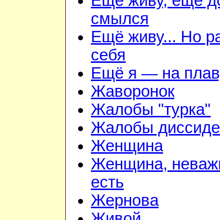
Ещё живу, ещё д
смылся
Ещё живу... Но 
себя
Ещё я — на плав
Жаворонок
Жалобы "турка"
Жалобы диссиде
Женщина
Женщина, неважн
есть
Жернова
Живой