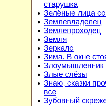
старушка
Зелёные лица со
Землевладелец
Землепроходец
Земля
Зеркало
Зима. В окне ст
Злоумышленник
Злые слёзы
Знаю, сказки пр
все
Зубовный скреж