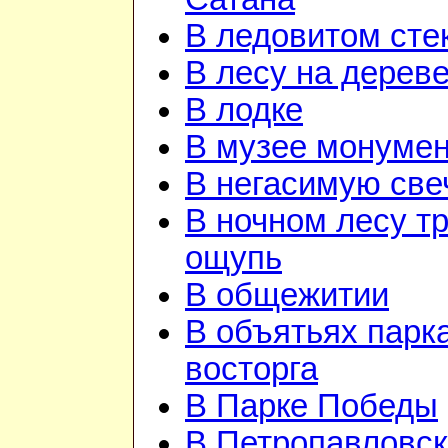
В ледовитом сте
В лесу на дерев
В лодке
В музее монуме
В негасимую све
В ночном лесу т
ощупь
В общежитии
В объятьях парка
восторга
В Парке Победы
В Петропавловск