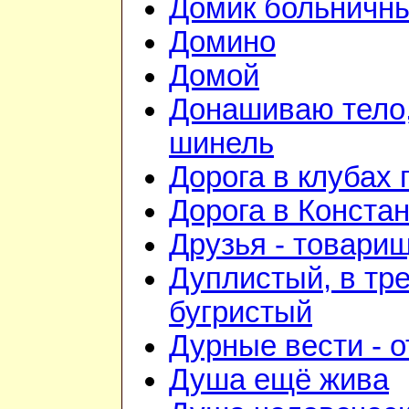
Домик больничн
Домино
Домой
Донашиваю тело,
шинель
Дорога в клубах
Дорога в Конста
Друзья - товари
Дуплистый, в тр
бугристый
Дурные вести - 
Душа ещё жива