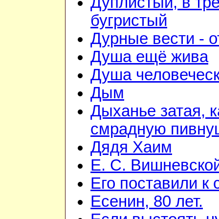
Дуплистый, в тр
бугристый
Дурные вести - 
Душа ещё жива
Душа человечес
Дым
Дыханье затая, к
смрадную пивну
Дядя Хаим
Е. С. Вишневско
Его поставили к 
Есенин, 80 лет.