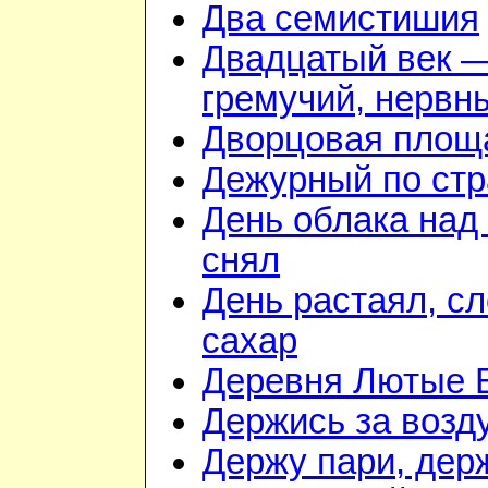
Два семистишия
Двадцатый век 
гремучий, нервн
Дворцовая площ
Дежурный по стр
День облака над
снял
День растаял, с
сахар
Деревня Лютые 
Держись за возду
Держу пари, дер