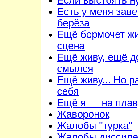
Если выстоять н
Есть у меня зав
берёза
Ещё бормочет ж
сцена
Ещё живу, ещё д
смылся
Ещё живу... Но 
себя
Ещё я — на плав
Жаворонок
Жалобы "турка"
Жалобы диссиде