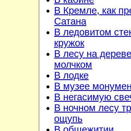
В Кремле, как пр
Сатана
В ледовитом сте
кружок
В лесу на дереве
молчком
В лодке
В музее монуме
В негасимую све
В ночном лесу т
ощупь
В общежитии