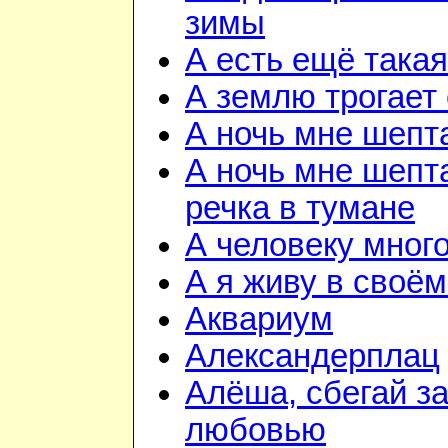
зимы
А есть ещё така
А землю трогает
А ночь мне шепт
А ночь мне шепта
речка в тумане
А человеку мног
А я живу в своём
Аквариум
Александерплац
Алёша, сбегай з
любовью