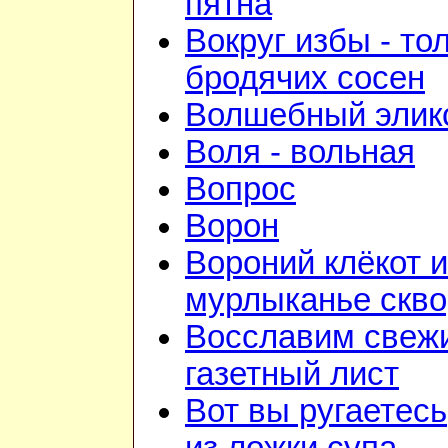
пятна
Вокруг избы - то
бродячих сосен
Волшебный элик
Воля - вольная
Вопрос
Ворон
Вороний клёкот и
мурлыканье скв
Восславим свежи
газетный лист
Вот вы ругаетесь