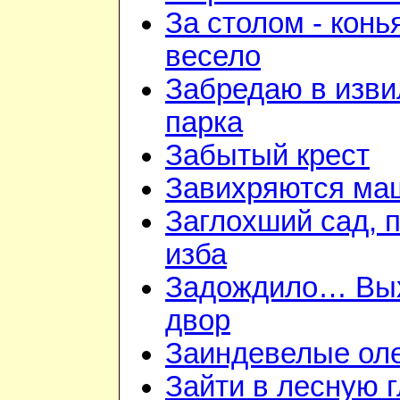
За столом - конь
весело
Забредаю в изв
парка
Забытый крест
Завихряются ма
Заглохший сад, 
изба
Задождило… Вы
двор
Заиндевелые ол
Зайти в лесную 