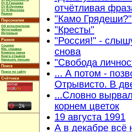
От Е.Гиршева
отчётливая фраз
От В.Окунева
От Я.Фролова
Разное
"Камо Грядеши?"
Персоналии
Об исполнителях
"Кресты"
Фотографии
Интервью
"Россия!" - слыш
Разное
Ссылки
снова
Юр. справка
Комната смеха
Книга отзывов
"Свобода личнос
Написать письмо
Поиск
... А потом - поз
Поиск по сайту
Счётчики
Отрывисто. В дв
...Словно вырвал
корнем цветок
19 августа 1991
А в декабре всё