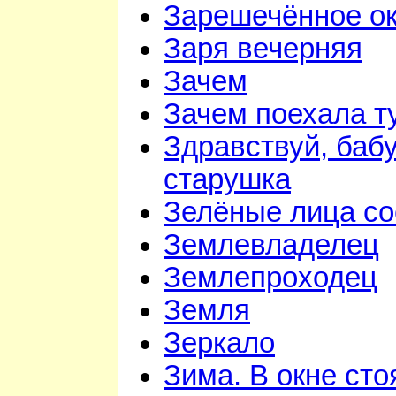
Зарешечённое о
Заря вечерняя
Зачем
Зачем поехала т
Здравствуй, баб
старушка
Зелёные лица со
Землевладелец
Землепроходец
Земля
Зеркало
Зима. В окне ст