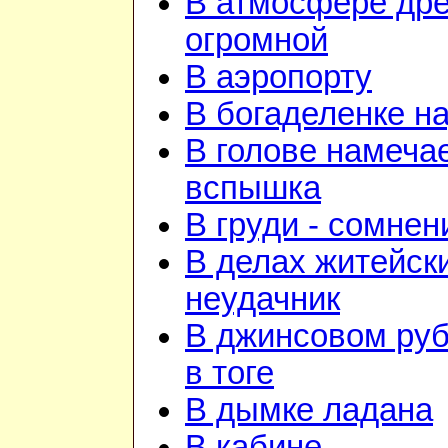
В атмосфере дре
огромной
В аэропорту
В богаделенке н
В голове намеча
вспышка
В груди - сомнен
В делах житейск
неудачник
В джинсовом руб
в тоге
В дымке ладана
В кабине