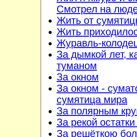
Смотрел на люд
Жить от сумятиц
Жить приходилос
Журавль-колоде
За дымкой лет, к
туманом
За окном
За окном - сумат
сумятица мира
За полярным кру
За рекой остатки
За решёткою бо