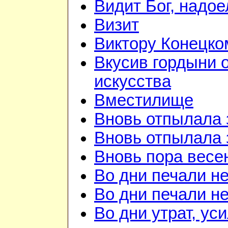
Видит Бог, надое
Визит
Виктору Конецко
Вкусив гордыни 
искусства
Вместилище
Вновь отпылала 
Вновь отпылала 
Вновь пора весе
Во дни печали н
Во дни печали н
Во дни утрат, ус