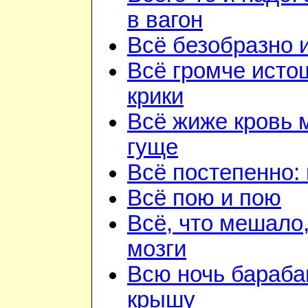
в вагон
Всё безобразно 
Всё громче ист
крики
Всё жиже кровь 
гуще
Всё постепенно: 
Всё пою и пою
Всё, что мешало
мозги
Всю ночь бараба
крышу