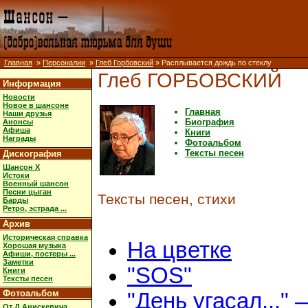
Главная
»
Персоналии
»
Глеб Горбовский
» Расплывается дождь по стеклу
Глеб ГОРБОВСКИЙ
Информация
Новости
Новое в шансоне
Главная
Наши друзья
Биография
Анонсы
Афиша
Книги
Награды
Фотоальбом
Тексты песен
Дискография
Шансон X
Истоки
Военный шансон
Песни цыган
Тексты песен, стихи
Барды
Ретро, эстрада ...
Архив
Историческая справка
На цветке
Хорошая музыка
Афиши, постеры ...
Заметки
"SOS"
Книги
Тексты песен
Фотоальбом
"День угасал..." 
От Д.Анискевича