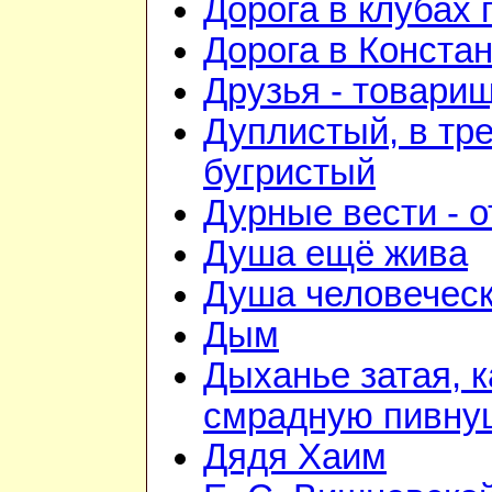
Дорога в клубах
Дорога в Конста
Друзья - товари
Дуплистый, в тр
бугристый
Дурные вести - 
Душа ещё жива
Душа человечес
Дым
Дыханье затая, к
смрадную пивну
Дядя Хаим