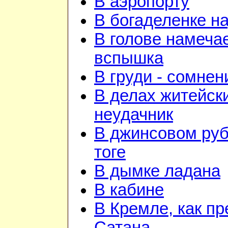
В аэропорту
В богаделенке н
В голове намеча
вспышка
В груди - сомнен
В делах житейск
неудачник
В джинсовом руб
тоге
В дымке ладана
В кабине
В Кремле, как пр
Сатана