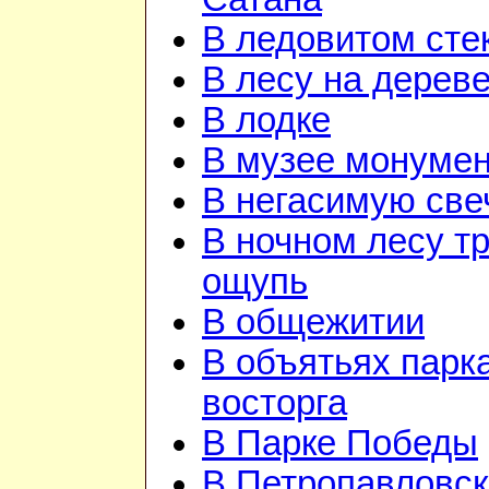
В ледовитом сте
В лесу на дерев
В лодке
В музее монуме
В негасимую све
В ночном лесу т
ощупь
В общежитии
В объятьях парка
восторга
В Парке Победы
В Петропавловск