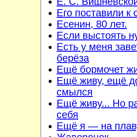
Е. С. Вишневско
Его поставили к 
Есенин, 80 лет.
Если выстоять н
Есть у меня зав
берёза
Ещё бормочет жи
Ещё живу, ещё д
смылся
Ещё живу... Но 
себя
Ещё я — на плав