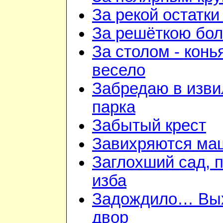
За рекой остатки
За решёткою бо
За столом - конь
весело
Забредаю в изв
парка
Забытый крест
Завихряются ма
Заглохший сад, 
изба
Задождило… Вы
двор