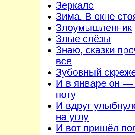
Зеркало
Зима. В окне ст
Злоумышленник
Злые слёзы
Знаю, сказки пр
все
Зубовный скреж
И в январе он — 
поту
И вдруг улыбнул
на углу
И вот пришёл по