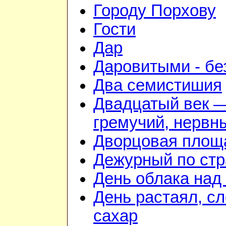
Городу Порхову
Гости
Дар
Даровитыми - б
Два семистишия
Двадцатый век 
гремучий, нервн
Дворцовая площ
Дежурный по стр
День облака над
День растаял, с
сахар