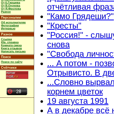
От Е.Гиршева
отчётливая фраз
От В.Окунева
От Я.Фролова
Разное
"Камо Грядеши?"
Персоналии
Об исполнителях
"Кресты"
Фотографии
Интервью
"Россия!" - слыш
Разное
Ссылки
снова
Юр. справка
Комната смеха
Книга отзывов
"Свобода личнос
Написать письмо
Поиск
... А потом - поз
Поиск по сайту
Счётчики
Отрывисто. В дв
...Словно вырвал
корнем цветок
19 августа 1991
А в декабре всё