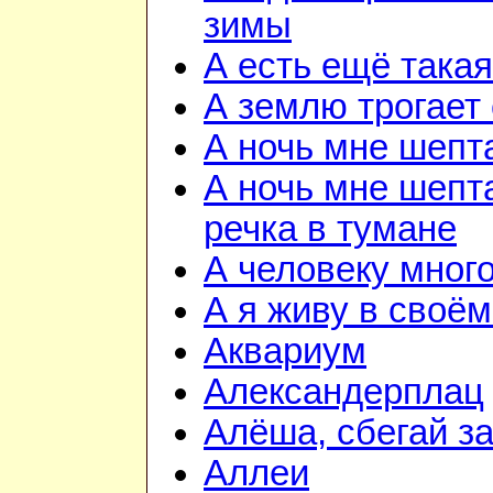
зимы
А есть ещё така
А землю трогает
А ночь мне шепт
А ночь мне шепта
речка в тумане
А человеку мног
А я живу в своём
Аквариум
Александерплац
Алёша, сбегай з
Аллеи