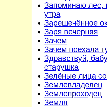
Запоминаю лес, г
утра
Зарешечённое о
Заря вечерняя
Зачем
Зачем поехала т
Здравствуй, баб
старушка
Зелёные лица со
Землевладелец
Землепроходец
Земля