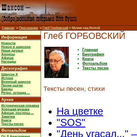
Главная
»
Персоналии
»
Глеб Горбовский
» Мужик над Волгой
Глеб ГОРБОВСКИЙ
Информация
Новости
Новое в шансоне
Главная
Наши друзья
Биография
Анонсы
Афиша
Книги
Награды
Фотоальбом
Тексты песен
Дискография
Шансон X
Истоки
Военный шансон
Песни цыган
Тексты песен, стихи
Барды
Ретро, эстрада ...
Архив
Историческая справка
На цветке
Хорошая музыка
Афиши, постеры ...
Заметки
"SOS"
Книги
Тексты песен
Фотоальбом
"День угасал..." 
От Д.Анискевича