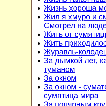
Жизнь хороша м
Жил я хмуро и с
Смотрел на люд
Жить от сумятиц
Жить приходилос
Журавль-колоде
За дымкой лет, к
туманом
За окном
За окном - сумат
сумятица мира
За полярным кру