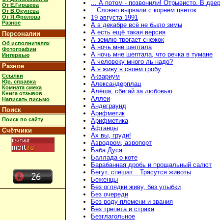
... А потом - позвонили! Отрывисто. В две
От Е.Гиршева
...Словно вырвали с корнем цветок
От В.Окунева
От Я.Фролова
19 августа 1991
Разное
А в декабре всё не было зимы
А есть ещё такая версия
Персоналии
А землю трогает снежок
Об исполнителях
А ночь мне шептала
Фотографии
А ночь мне шептала, что речка в тумане
Интервью
А человеку много ль надо?
Разное
А я живу в своём гробу
Ссылки
Аквариум
Юр. справка
Александерплац
Комната смеха
Алёша, сбегай за любовью
Книга отзывов
Аллеи
Написать письмо
Андеграунд
Поиск
Арифметик
Поиск по сайту
Арифметика
Афганцы
Счётчики
Ах вы, груди!
Аэродром, аэропорт
Баба Дуся
Баллада о коте
Барабанная дробь и прощальный салют
Бегут, спешат... Трясутся животы
Беженцы
Без оглядки живу, без улыбки
Без очереди
Без роду-племени и звания
Без трепета и страха
Безглагольное