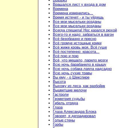
Вразрез
Вращался лист у входа в дом
Времена
Времена изменились...
Время истечет - и ты уйдешь
Все мои мысельки розданы
Все мои мысельки розданы
Всегда спешила! Нос казался рюхой
Всего-то и надо: забраться в вагон
Всё безобразно и пресно
Всё громче истошные крики
Всё жиже кровь моя. Всё гуще
Всё постепенно: красота...
Всё пою и пою
Всё, что мешало, парило мозги
Всю ночь барабанило в крышу
Всю ночь собака лаяла надсадно
Всю ночь сухие травы
Вы ему - о Шекспире
Высота
Выхожу из леса, как разбойик
Выцветшие мелочи
Гастроли
Геометрия судьбы
Гибель отряда
Глаза
Глаза Александра Блока
Говорят, я деградировал
Голые стены
Горбы