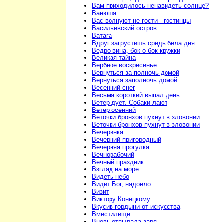
Вам приходилось ненавидеть солнце?
Ванюша
Вас волнуют не гости - гостинцы
Васильевский остров
Ватага
Вдруг загрустишь средь бела дня
Ведро вина, бок о бок кружки
Великая тайна
Вербное воскресенье
Вернуться за полночь домой
Вернуться заполночь домой
Весенний снег
Весьма короткий выпал день
Ветер дует. Собаки лают
Ветер осенний
Веточки бронхов пухнут в зловонии
Веточки бронхов пухнут в зловонии
Вечеринка
Вечерний пригородный
Вечерняя прогулка
Вечнорабочий
Вечный праздник
Взгляд на море
Видеть небо
Видит Бог, надоело
Визит
Виктору Конецкому
Вкусив гордыни от искусства
Вместилище
Вновь отпылала заря