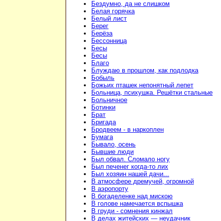
Бездумно, да не слишком
Белая горячка
Белый лист
Берег
Берёза
Бессонница
Бесы
Бесы
Благо
Блуждаю в прошлом, как подлодка
Бобыль
Божьих пташек непонятный лепет
Больница, психушка. Решётки стальные
Больничное
Ботинки
Брат
Бригада
Бродвеем - в наркоплен
Бумага
Бывало, осень
Бывшие люди
Был обвал. Сломало ногу
Был печенег когда-то лих
Был хозяин нашей дачи...
В атмосфере дремучей, огромной
В аэропорту
В богаделенке над мискою
В голове намечается вспышка
В груди - сомнения кинжал
В делах житейских — неудачник