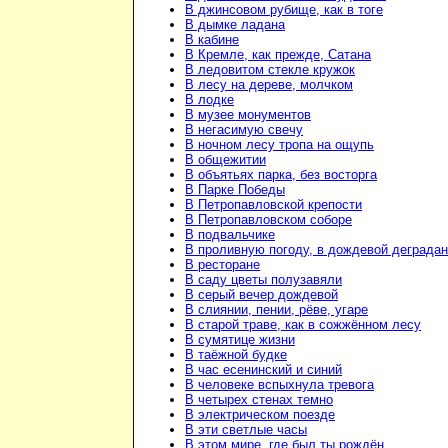
В джинсовом рубище, как в тоге
В дымке ладана
В кабине
В Кремле, как прежде, Сатана
В ледовитом стекле кружок
В лесу на дереве, молчком
В лодке
В музее монументов
В негасимую свечу
В ночном лесу тропа на ощупь
В общежитии
В объятьях парка, без восторга
В Парке Победы
В Петропавловской крепости
В Петропавловском соборе
В подвальчике
В проливную погоду, в дождевой деграда
В ресторане
В саду цветы полузавяли
В серый вечер дождевой
В слиянии, пении, рёве, угаре
В старой траве, как в сожжённом лесу
В сумятице жизни
В таёжной будке
В час есенинский и синий
В человеке вспыхнула тревога
В четырех стенах темно
В электрическом поезде
В эти светлые часы
В этом мире, где был ты рождён