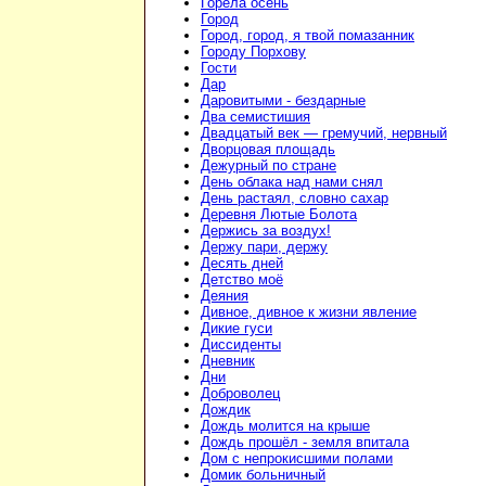
Горела осень
Город
Город, город, я твой помазанник
Городу Порхову
Гости
Дар
Даровитыми - бездарные
Два семистишия
Двадцатый век — гремучий, нервный
Дворцовая площадь
Дежурный по стране
День облака над нами снял
День растаял, словно сахар
Деревня Лютые Болота
Держись за воздух!
Держу пари, держу
Десять дней
Детство моё
Деяния
Дивное, дивное к жизни явление
Дикие гуси
Диссиденты
Дневник
Дни
Доброволец
Дождик
Дождь молится на крыше
Дождь прошёл - земля впитала
Дом с непрокисшими полами
Домик больничный