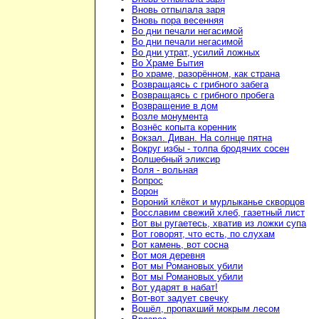
Вновь отпылала заря
Вновь пора весенняя
Во дни печали негасимой
Во дни печали негасимой
Во дни утрат, усилий ложных
Во Храме Бытия
Во храме, разорённом, как страна
Возвращаясь с грибного забега
Возвращаясь с грибного пробега
Возвращение в дом
Возле монумента
Вознёс копыта коренник
Вокзал. Диван. На солнце пятна
Вокруг избы - толпа бродячих сосен
Волшебный эликсир
Воля - вольная
Вопрос
Ворон
Вороний клёкот и мурлыканье скворцов
Восславим свежий хлеб, газетный лист
Вот вы ругаетесь, хватив из ложки супа
Вот говорят, что есть, по слухам
Вот камень, вот сосна
Вот моя деревня
Вот мы Романовых убили
Вот мы Романовых убили
Вот ударят в набат!
Вот-вот задует свечку
Вошёл, пропахший мокрым лесом