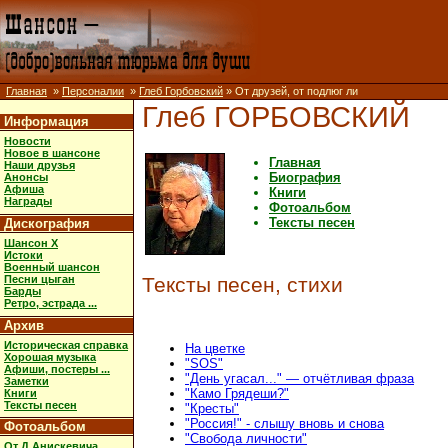
Главная
»
Персоналии
»
Глеб Горбовский
» От друзей, от подлюг ли
Глеб ГОРБОВСКИЙ
Информация
Новости
Новое в шансоне
Главная
Наши друзья
Биография
Анонсы
Афиша
Книги
Награды
Фотоальбом
Тексты песен
Дискография
Шансон X
Истоки
Военный шансон
Песни цыган
Тексты песен, стихи
Барды
Ретро, эстрада ...
Архив
Историческая справка
На цветке
Хорошая музыка
"SOS"
Афиши, постеры ...
"День угасал..." — отчётливая фраза
Заметки
"Камо Грядеши?"
Книги
Тексты песен
"Кресты"
"Россия!" - слышу вновь и снова
Фотоальбом
"Свобода личности"
От Д.Анискевича