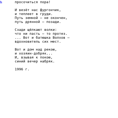
рь
просочиться пора!

И везёт нас фургончик, 

и теплеет в груди. 

Путь земной — не окончен, 

путь дрянной — позади.

Сзади щёлкают волки: 

что ни пасть — то протез. 

... Вот и батюшка Волхов — 

вдохновитель сих мест.

Вот и дом над рекою, 

и хозяин-добряк... 

И, взывая к покою, 

синий вечер набряк.
