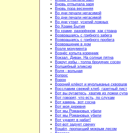
Вновь отпылала заря
Вновь пора весенняя
Во дни печали негасимой
Во дни печали негасимой
Во дни утрат, усилий ложных
Во Храме Бытия
Во храме, разорённом, как страна
Возвращаясь с грибного забега
Возвращаясь с грибного пробега
Возвращение в дом
Возле монумента
Вознёс копыта коренник
Вокзал. Диван. На солнце пятна
Вокруг избы - толпа бродячих сосен
Волшебный эликсир
Воля - вольная
Вопрос
Ворон
Вороний клёкот и мурлыканье скворцов
Восславим свежий хлеб, газетный лист
Вот вы ругаетесь, хватив из ложки супа
Вот говорят, что есть, по слухам
Вот камень, вот сосна
Вот моя деревня
Вот мы Романовых убили
Вот мы Романовых убили
Вот ударят в набат!
Вот-вот задует свечку
Вошёл, пропахший мокрым лесом