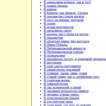
В джинсовом рубище, как в тоге
В дымке ладана
В кабине
В Кремле, как прежде, Сатана
В ледовитом стекле кружок
В лесу на дереве, молчком
В лодке
В музее монументов
В негасимую свечу
В ночном лесу тропа на ощупь
В общежитии
В объятьях парка, без восторга
В Парке Победы
В Петропавловской крепости
В Петропавловском соборе
В подвальчике
В проливную погоду, в дождевой деграда
В ресторане
В саду цветы полузавяли
В серый вечер дождевой
В слиянии, пении, рёве, угаре
В старой траве, как в сожжённом лесу
В сумятице жизни
В таёжной будке
В час есенинский и синий
В человеке вспыхнула тревога
В четырех стенах темно
В электрическом поезде
В эти светлые часы
В этом мире, где был ты рождён