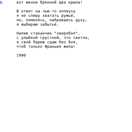
рь
вот жизни бренной два крыла!

В ответ на чью-то оплеуху

я не спешу хватать ружьё,

но, помолясь, набравшись духу,

я выбираю забытьё.

Налив стаканчик "зверобоя",

с улыбкой грустной, что светла,

я свой Париж сдаю без боя,

чтоб только Франция жила!
