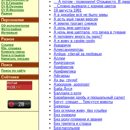
... А потом - позвонили! Отрывисто. В две
От Е.Гиршева
...Словно вырвали с корнем цветок
От В.Окунева
От Я.Фролова
19 августа 1991
Разное
А в декабре всё не было зимы
А есть ещё такая версия
Персоналии
А землю трогает снежок
Об исполнителях
А ночь мне шептала
Фотографии
А ночь мне шептала, что речка в тумане
Интервью
А человеку много ль надо?
Разное
А я живу в своём гробу
Ссылки
Аквариум
Юр. справка
Александерплац
Комната смеха
Алёша, сбегай за любовью
Книга отзывов
Аллеи
Написать письмо
Андеграунд
Поиск
Арифметик
Поиск по сайту
Арифметика
Афганцы
Счётчики
Ах вы, груди!
Аэродром, аэропорт
Баба Дуся
Баллада о коте
Барабанная дробь и прощальный салют
Бегут, спешат... Трясутся животы
Беженцы
Без оглядки живу, без улыбки
Без очереди
Без роду-племени и звания
Без трепета и страха
Безглагольное