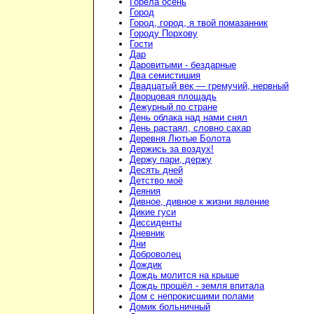
Горела осень
Город
Город, город, я твой помазанник
Городу Порхову
Гости
Дар
Даровитыми - бездарные
Два семистишия
Двадцатый век — гремучий, нервный
Дворцовая площадь
Дежурный по стране
День облака над нами снял
День растаял, словно сахар
Деревня Лютые Болота
Держись за воздух!
Держу пари, держу
Десять дней
Детство моё
Деяния
Дивное, дивное к жизни явление
Дикие гуси
Диссиденты
Дневник
Дни
Доброволец
Дождик
Дождь молится на крыше
Дождь прошёл - земля впитала
Дом с непрокисшими полами
Домик больничный