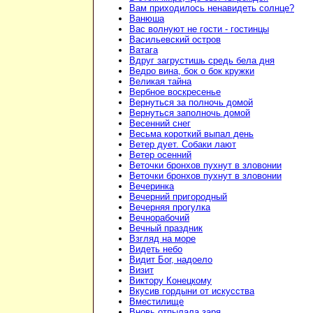
Вам приходилось ненавидеть солнце?
Ванюша
Вас волнуют не гости - гостинцы
Васильевский остров
Ватага
Вдруг загрустишь средь бела дня
Ведро вина, бок о бок кружки
Великая тайна
Вербное воскресенье
Вернуться за полночь домой
Вернуться заполночь домой
Весенний снег
Весьма короткий выпал день
Ветер дует. Собаки лают
Ветер осенний
Веточки бронхов пухнут в зловонии
Веточки бронхов пухнут в зловонии
Вечеринка
Вечерний пригородный
Вечерняя прогулка
Вечнорабочий
Вечный праздник
Взгляд на море
Видеть небо
Видит Бог, надоело
Визит
Виктору Конецкому
Вкусив гордыни от искусства
Вместилище
Вновь отпылала заря