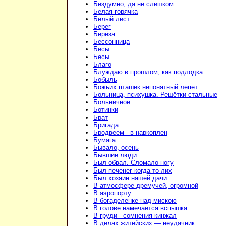
Бездумно, да не слишком
Белая горячка
Белый лист
Берег
Берёза
Бессонница
Бесы
Бесы
Благо
Блуждаю в прошлом, как подлодка
Бобыль
Божьих пташек непонятный лепет
Больница, психушка. Решётки стальные
Больничное
Ботинки
Брат
Бригада
Бродвеем - в наркоплен
Бумага
Бывало, осень
Бывшие люди
Был обвал. Сломало ногу
Был печенег когда-то лих
Был хозяин нашей дачи...
В атмосфере дремучей, огромной
В аэропорту
В богаделенке над мискою
В голове намечается вспышка
В груди - сомнения кинжал
В делах житейских — неудачник