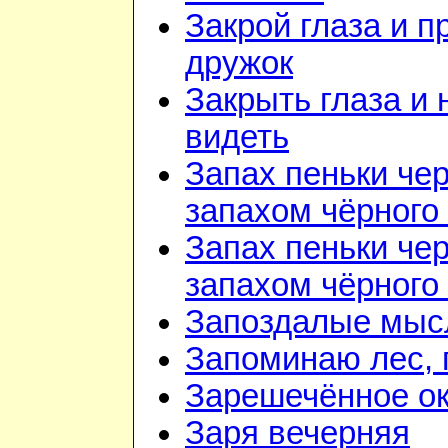
Закрой глаза и п
дружок
Закрыть глаза и 
видеть
Запах пеньки че
запахом чёрного
Запах пеньки че
запахом чёрного
Запоздалые мыс
Запоминаю лес, г
Зарешечённое о
Заря вечерняя