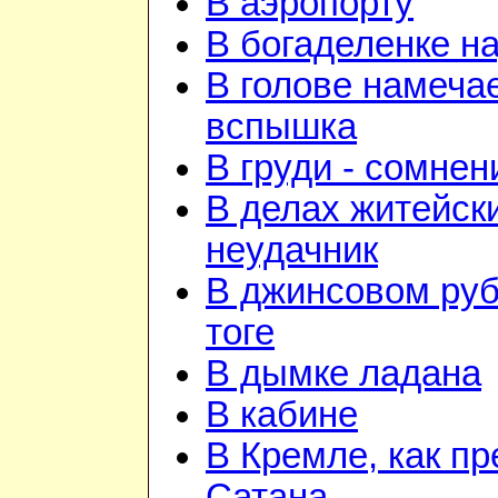
В аэропорту
В богаделенке н
В голове намеча
вспышка
В груди - сомнен
В делах житейск
неудачник
В джинсовом руб
тоге
В дымке ладана
В кабине
В Кремле, как пр
Сатана