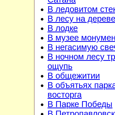
В ледовитом сте
В лесу на дерев
В лодке
В музее монуме
В негасимую све
В ночном лесу т
ощупь
В общежитии
В объятьях парка
восторга
В Парке Победы
В Петропавловск