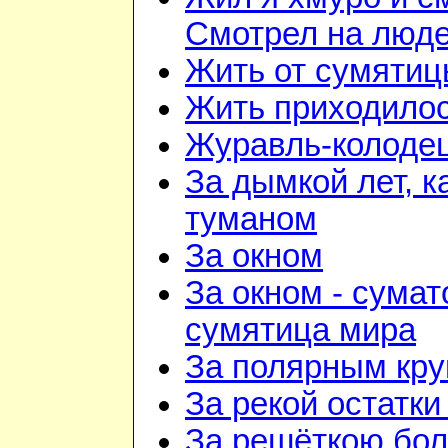
Смотрел на люд
Жить от сумятиц
Жить приходилос
Журавль-колоде
За дымкой лет, к
туманом
За окном
За окном - сумат
сумятица мира
За полярным кру
За рекой остатки
За решёткою бо