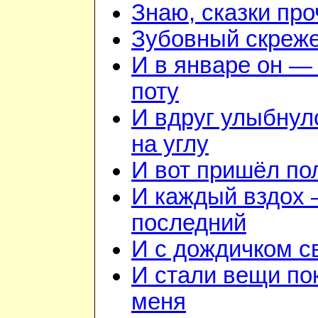
Знаю, сказки пр
Зубовный скреж
И в январе он — 
поту
И вдруг улыбнул
на углу
И вот пришёл по
И каждый вздох —
последний
И с дождичком 
И стали вещи по
меня