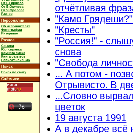
От Е.Гиршева
отчётливая фраз
От В.Окунева
От Я.Фролова
Разное
"Камо Грядеши?"
Персоналии
Об исполнителях
"Кресты"
Фотографии
Интервью
"Россия!" - слыш
Разное
Ссылки
снова
Юр. справка
Комната смеха
Книга отзывов
"Свобода личнос
Написать письмо
Поиск
... А потом - поз
Поиск по сайту
Счётчики
Отрывисто. В дв
...Словно вырва
цветок
19 августа 1991
А в декабре всё