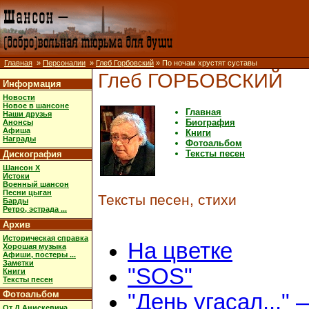
Главная
»
Персоналии
»
Глеб Горбовский
» По ночам хрустят суставы
Глеб ГОРБОВСКИЙ
Информация
Новости
Новое в шансоне
Главная
Наши друзья
Биография
Анонсы
Афиша
Книги
Награды
Фотоальбом
Тексты песен
Дискография
Шансон X
Истоки
Военный шансон
Песни цыган
Тексты песен, стихи
Барды
Ретро, эстрада ...
Архив
Историческая справка
На цветке
Хорошая музыка
Афиши, постеры ...
Заметки
"SOS"
Книги
Тексты песен
Фотоальбом
"День угасал..." 
От Д.Анискевича