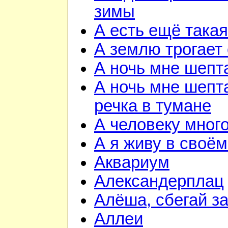
зимы
А есть ещё така
А землю трогает
А ночь мне шепт
А ночь мне шепта
речка в тумане
А человеку мног
А я живу в своём
Аквариум
Александерплац
Алёша, сбегай з
Аллеи