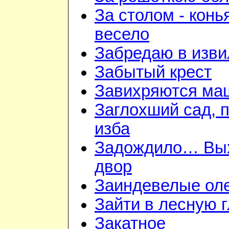
За столом - конь
весело
Забредаю в изви
Забытый крест
Завихряются ма
Заглохший сад, 
изба
Задождило… Вы
двор
Заиндевелые ол
Зайти в лесную 
Закатное