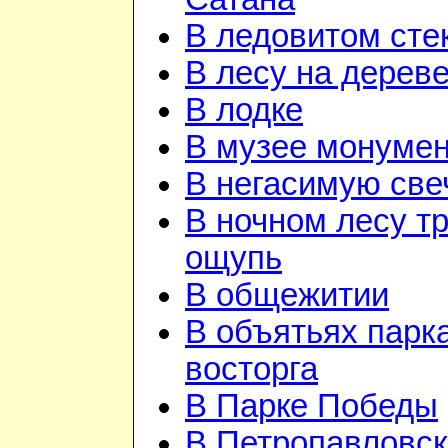
В ледовитом сте
В лесу на дерев
В лодке
В музее монуме
В негасимую све
В ночном лесу т
ощупь
В общежитии
В объятьях парка
восторга
В Парке Победы
В Петропавловск