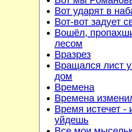
Вот мы Романов
Вот ударят в наб
Вот-вот задует с
Вошёл, пропахш
лесом
Вразрез
Вращался лист у
дом
Времена
Времена изменил
Время истечет - 
уйдешь
Все мои мысель