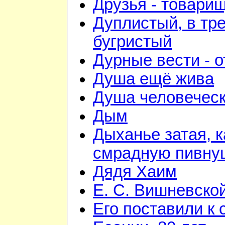
Друзья - товари
Дуплистый, в тр
бугристый
Дурные вести - 
Душа ещё жива
Душа человечес
Дым
Дыханье затая, к
смрадную пивну
Дядя Хаим
Е. С. Вишневско
Его поставили к 