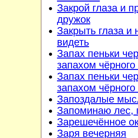
Закрой глаза и п
дружок
Закрыть глаза и 
видеть
Запах пеньки че
запахом чёрного
Запах пеньки че
запахом чёрного
Запоздалые мыс
Запоминаю лес, г
Зарешечённое о
Заря вечерняя