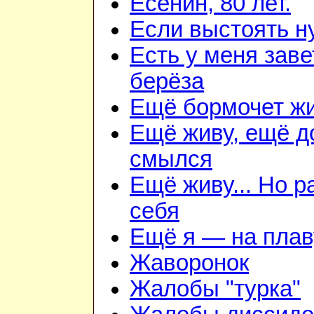
Есенин, 80 лет.
Если выстоять н
Есть у меня зав
берёза
Ещё бормочет жи
Ещё живу, ещё д
смылся
Ещё живу... Но 
себя
Ещё я — на плав
Жаворонок
Жалобы "турка"