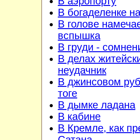
В аэропорту
В богаделенке н
В голове намеча
вспышка
В груди - сомнен
В делах житейск
неудачник
В джинсовом руб
тоге
В дымке ладана
В кабине
В Кремле, как пр
Сатана