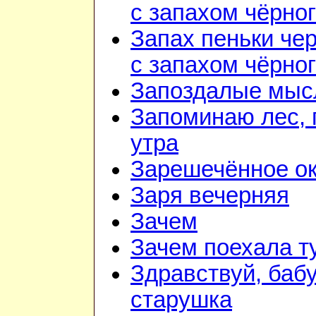
с запахом чёрно
Запах пеньки че
с запахом чёрно
Запоздалые мыс
Запоминаю лес, г
утра
Зарешечённое о
Заря вечерняя
Зачем
Зачем поехала т
Здравствуй, баб
старушка