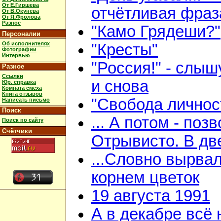
От Е.Гиршева
отчётливая фраз
От В.Окунева
От Я.Фролова
Разное
"Камо Грядеши?"
Персоналии
Об исполнителях
"Кресты"
Фотографии
Интервью
"Россия!" - слыш
Разное
Ссылки
и снова
Юр. справка
Комната смеха
Книга отзывов
"Свобода личнос
Написать письмо
Поиск
... А потом - поз
Поиск по сайту
Счётчики
Отрывисто. В дв
...Словно вырвал
корнем цветок
19 августа 1991
А в декабре всё