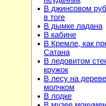
В джинсовом руб
в тоге
В дымке ладана
В кабине
В Кремле, как пр
Сатана
В ледовитом сте
кружок
В лесу на дереве
молчком
В лодке
В музее монуме