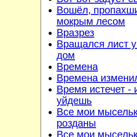
Вошёл, пропахш
мокрым лесом
Вразрез
Вращался лист у
дом
Времена
Времена изменил
Время истечет - 
уйдешь
Все мои мысель
розданы
Все мои мысель