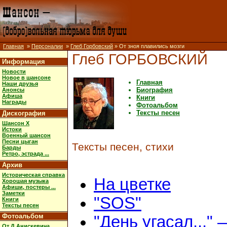
Главная
»
Персоналии
»
Глеб Горбовский
» От зноя плавились мозги
Глеб ГОРБОВСКИЙ
Информация
Новости
Новое в шансоне
Главная
Наши друзья
Биография
Анонсы
Афиша
Книги
Награды
Фотоальбом
Тексты песен
Дискография
Шансон X
Истоки
Военный шансон
Песни цыган
Тексты песен, стихи
Барды
Ретро, эстрада ...
Архив
Историческая справка
На цветке
Хорошая музыка
Афиши, постеры ...
Заметки
"SOS"
Книги
Тексты песен
Фотоальбом
"День угасал..." 
От Д.Анискевича