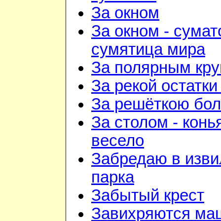
За окном
За окном - сумат
сумятица мира
За полярным кру
За рекой остатки
За решёткою бо
За столом - конь
весело
Забредаю в изв
парка
Забытый крест
Завихряются ма