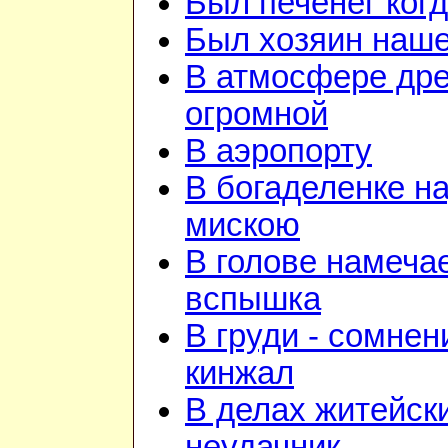
Был печенег когд
Был хозяин нашей
В атмосфере дре
огромной
В аэропорту
В богаделенке н
мискою
В голове намеча
вспышка
В груди - сомнен
кинжал
В делах житейск
неудачник