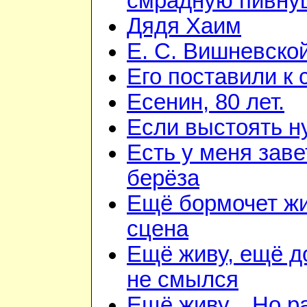
смрадную пивну
Дядя Хаим
Е. С. Вишневско
Его поставили к 
Есенин, 80 лет.
Если выстоять н
Есть у меня зав
берёза
Ещё бормочет ж
сцена
Ещё живу, ещё 
не смылся
Ещё живу... Но 