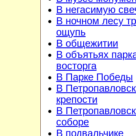
В негасимую све
В ночном лесу т
ощупь
В общежитии
В объятьях парка
восторга
В Парке Победы
В Петропавловск
крепости
В Петропавловс
соборе
В подвальчике