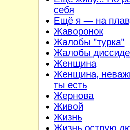
себя
Ещё я — на плав
Жаворонок
Жалобы "турка"
Жалобы диссиде
Женщина
Женщина, неважн
ты есть
Жернова
Живой
Жизнь
Жизнь острую л