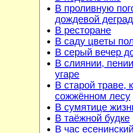
В проливную пого
дождевой дегра
В ресторане
В саду цветы по
В серый вечер д
В слиянии, пении
угаре
В старой траве, к
сожжённом лесу
В сумятице жизн
В таёжной будке
В час есенинский