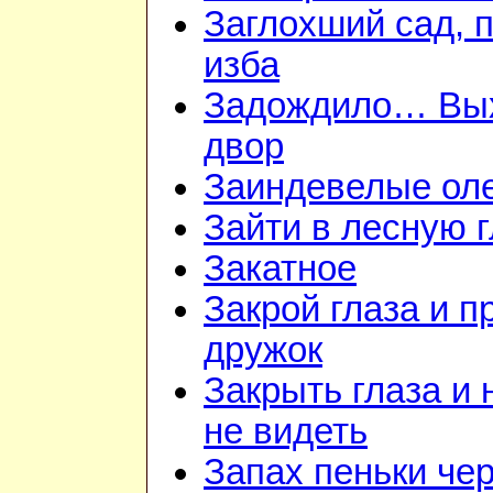
Заглохший сад, 
изба
Задождило… Вы
двор
Заиндевелые ол
Зайти в лесную 
Закатное
Закрой глаза и п
дружок
Закрыть глаза и 
не видеть
Запах пеньки че