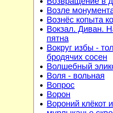
Возвращение в 
Возле монумент
Вознёс копыта к
Вокзал. Диван. 
пятна
Вокруг избы - то
бродячих сосен
Волшебный элик
Воля - вольная
Вопрос
Ворон
Вороний клёкот и