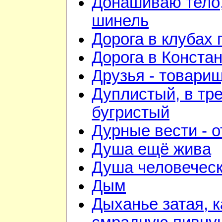
Донашиваю тело,
шинель
Дорога в клубах
Дорога в Конста
Друзья - товари
Дуплистый, в тр
бугристый
Дурные вести - 
Душа ещё жива
Душа человечес
Дым
Дыханье затая, к