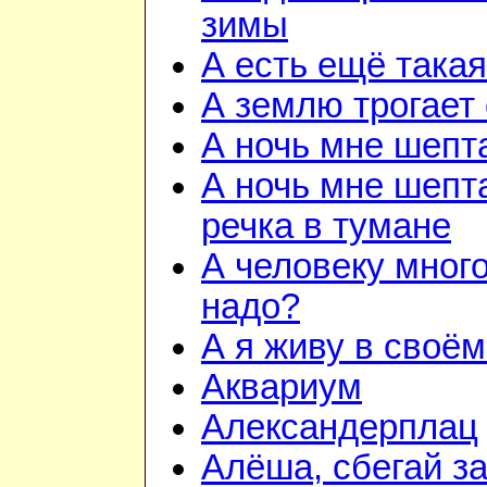
зимы
А есть ещё така
А землю трогает
А ночь мне шепт
А ночь мне шепта
речка в тумане
А человеку много
надо?
А я живу в своём
Аквариум
Александерплац
Алёша, сбегай з