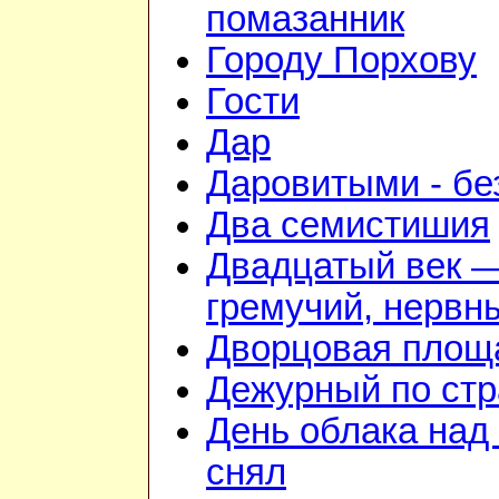
помазанник
Городу Порхову
Гости
Дар
Даровитыми - б
Два семистишия
Двадцатый век 
гремучий, нервн
Дворцовая площ
Дежурный по стр
День облака над
снял