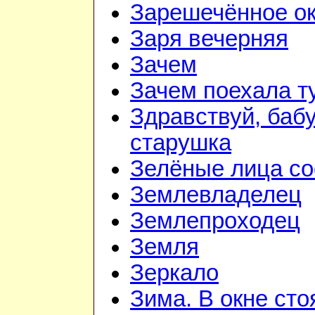
Зарешечённое о
Заря вечерняя
Зачем
Зачем поехала т
Здравствуй, баб
старушка
Зелёные лица со
Землевладелец
Землепроходец
Земля
Зеркало
Зима. В окне ст