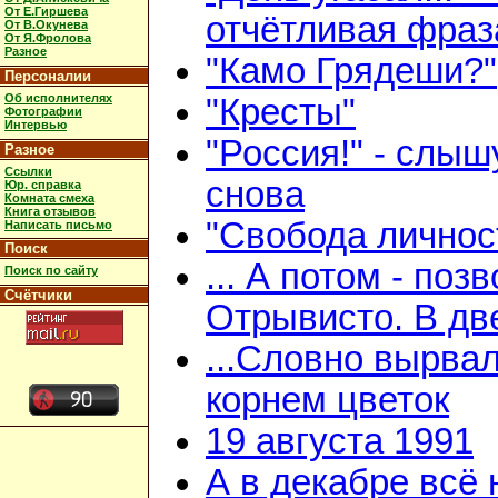
От Е.Гиршева
отчётливая фраз
От В.Окунева
От Я.Фролова
Разное
"Камо Грядеши?"
Персоналии
Об исполнителях
"Кресты"
Фотографии
Интервью
"Россия!" - слыш
Разное
Ссылки
снова
Юр. справка
Комната смеха
Книга отзывов
"Свобода личнос
Написать письмо
Поиск
... А потом - поз
Поиск по сайту
Счётчики
Отрывисто. В дв
...Словно вырвал
корнем цветок
19 августа 1991
А в декабре всё