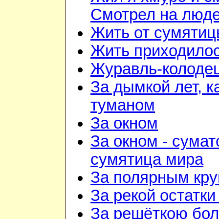
Смотрел на люд
Жить от сумятиц
Жить приходилос
Журавль-колоде
За дымкой лет, к
туманом
За окном
За окном - сумат
сумятица мира
За полярным кру
За рекой остатки
За решёткою бо