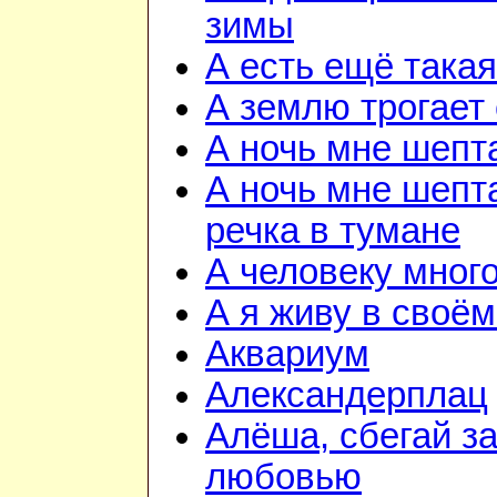
зимы
А есть ещё така
А землю трогает
А ночь мне шепт
А ночь мне шепта
речка в тумане
А человеку мног
А я живу в своём
Аквариум
Александерплац
Алёша, сбегай з
любовью