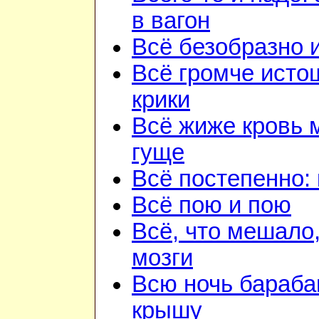
в вагон
Всё безобразно 
Всё громче ист
крики
Всё жиже кровь 
гуще
Всё постепенно: 
Всё пою и пою
Всё, что мешало
мозги
Всю ночь бараба
крышу