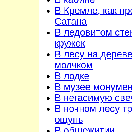
В Кремле, как пр
Сатана
В ледовитом сте
кружок
В лесу на дереве
молчком
В лодке
В музее монуме
В негасимую све
В ночном лесу т
ощупь
В общежитии