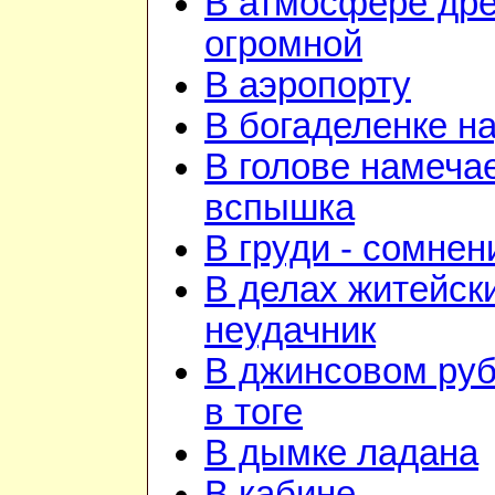
В атмосфере дре
огромной
В аэропорту
В богаделенке н
В голове намеча
вспышка
В груди - сомнен
В делах житейск
неудачник
В джинсовом руб
в тоге
В дымке ладана
В кабине