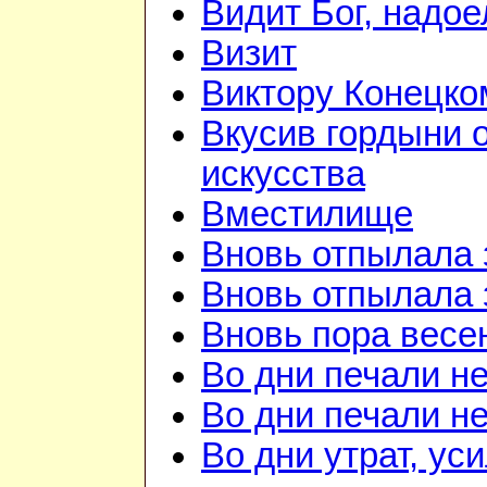
Видит Бог, надое
Визит
Виктору Конецко
Вкусив гордыни 
искусства
Вместилище
Вновь отпылала 
Вновь отпылала 
Вновь пора весе
Во дни печали н
Во дни печали н
Во дни утрат, ус