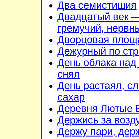
Два семистишия
Двадцатый век 
гремучий, нервн
Дворцовая площ
Дежурный по стр
День облака над
снял
День растаял, с
сахар
Деревня Лютые 
Держись за возду
Держу пари, дер