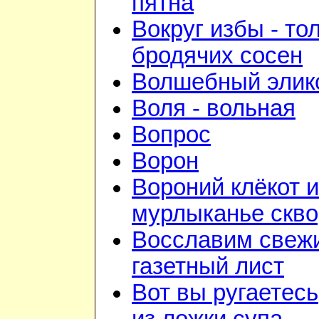
пятна
Вокруг избы - то
бродячих сосен
Волшебный элик
Воля - вольная
Вопрос
Ворон
Вороний клёкот и
мурлыканье скв
Восславим свежи
газетный лист
Вот вы ругаетесь