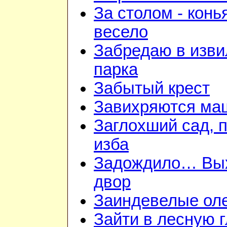
За столом - конь
весело
Забредаю в изв
парка
Забытый крест
Завихряются ма
Заглохший сад, 
изба
Задождило… Вы
двор
Заиндевелые ол
Зайти в лесную 