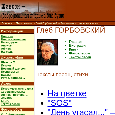
Главная
»
Персоналии
»
Глеб Горбовский
» За столом - коньячно, весело
Глеб ГОРБОВСКИЙ
Информация
Новости
Новое в шансоне
Главная
Наши друзья
Биография
Анонсы
Афиша
Книги
Награды
Фотоальбом
Тексты песен
Дискография
Шансон X
Истоки
Военный шансон
Песни цыган
Тексты песен, стихи
Барды
Ретро, эстрада ...
Архив
Историческая справка
На цветке
Хорошая музыка
Афиши, постеры ...
Заметки
"SOS"
Книги
Тексты песен
Фотоальбом
"День угасал..." 
От Д.Анискевича