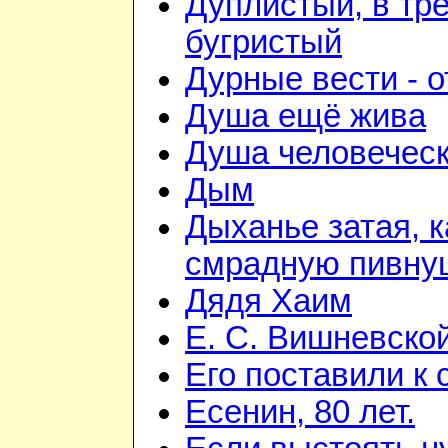
Дуплистый, в тр
бугристый
Дурные вести - 
Душа ещё жива
Душа человечес
Дым
Дыханье затая, к
смрадную пивну
Дядя Хаим
Е. С. Вишневско
Его поставили к 
Есенин, 80 лет.