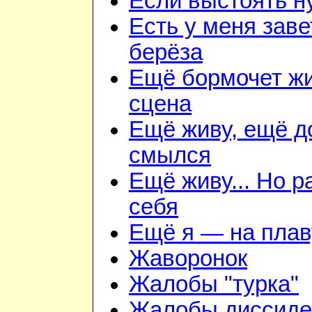
Если выстоять н
Есть у меня зав
берёза
Ещё бормочет ж
сцена
Ещё живу, ещё д
смылся
Ещё живу... Но 
себя
Ещё я — на плав
Жаворонок
Жалобы "турка"
Жалобы диссиде