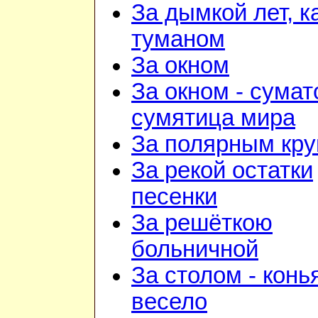
За дымкой лет, к
туманом
За окном
За окном - сумат
сумятица мира
За полярным кру
За рекой остатки
песенки
За решёткою
больничной
За столом - конь
весело