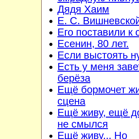
Дядя Хаим
Е. С. Вишневско
Его поставили к 
Есенин, 80 лет.
Если выстоять н
Есть у меня зав
берёза
Ещё бормочет ж
сцена
Ещё живу, ещё 
не смылся
Ещё живу... Но