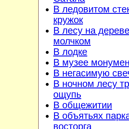
В ледовитом сте
кружок
В лесу на дереве
молчком
В лодке
В музее монуме
В негасимую све
В ночном лесу т
ощупь
В общежитии
В объятьях парка
восторга