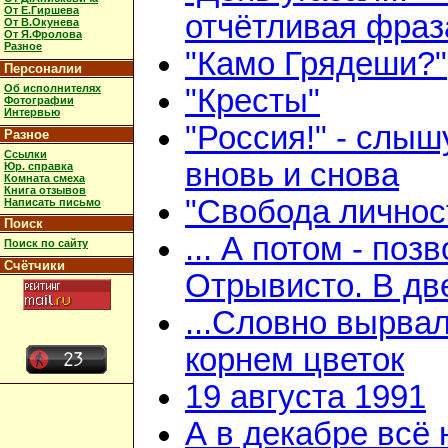
От Е.Гиршева
отчётливая фраз
От В.Окунева
От Я.Фролова
Разное
"Камо Грядеши?"
Персоналии
Об исполнителях
"Кресты"
Фотографии
Интервью
"Россия!" - слыш
Разное
Ссылки
вновь и снова
Юр. справка
Комната смеха
Книга отзывов
"Свобода личнос
Написать письмо
Поиск
... А потом - поз
Поиск по сайту
Счётчики
Отрывисто. В дв
...Словно вырвал
корнем цветок
19 августа 1991
А в декабре всё 