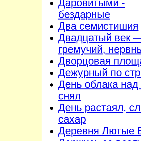
Даровитыми -
бездарные
Два семистишия
Двадцатый век 
гремучий, нервн
Дворцовая площ
Дежурный по стр
День облака над
снял
День растаял, с
сахар
Деревня Лютые 