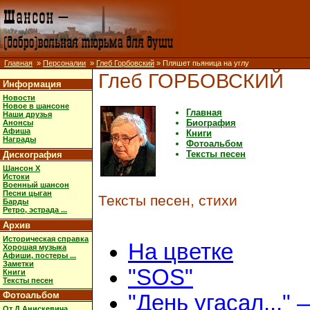
Главная
»
Персоналии
»
Глеб Горбовский
» Пляшет пьяница на углу
Глеб ГОРБОВСКИЙ
Информация
Новости
Новое в шансоне
Главная
Наши друзья
Биография
Анонсы
Афиша
Книги
Награды
Фотоальбом
Тексты песен
Дискография
Шансон X
Истоки
Военный шансон
Песни цыган
Тексты песен, стихи
Барды
Ретро, эстрада ...
Архив
Историческая справка
На цветке
Хорошая музыка
Афиши, постеры ...
Заметки
"SOS"
Книги
Тексты песен
Фотоальбом
"День угасал..." 
От Д.Анискевича