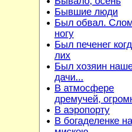
Бывало, осень
Бывшие люди
Был обвал. Сло
ногу
Был печенег когд
лих
Был хозяин наш
дачи...
В атмосфере
дремучей, огром
В аэропорту
В богаделенке н
мискою