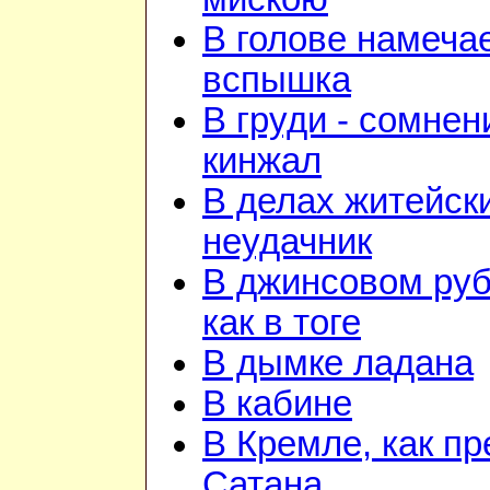
В голове намеча
вспышка
В груди - сомнен
кинжал
В делах житейск
неудачник
В джинсовом ру
как в тоге
В дымке ладана
В кабине
В Кремле, как пр
Сатана