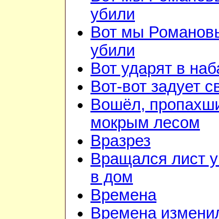
убили
Вот мы Романов
убили
Вот ударят в наб
Вот-вот задует с
Вошёл, пропахш
мокрым лесом
Вразрез
Вращался лист у
в дом
Времена
Времена изменил