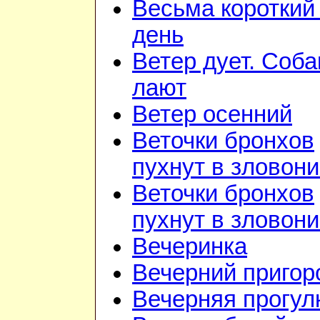
Весьма короткий
день
Ветер дует. Соба
лают
Ветер осенний
Веточки бронхов
пухнут в зловон
Веточки бронхов
пухнут в зловон
Вечеринка
Вечерний приго
Вечерняя прогул