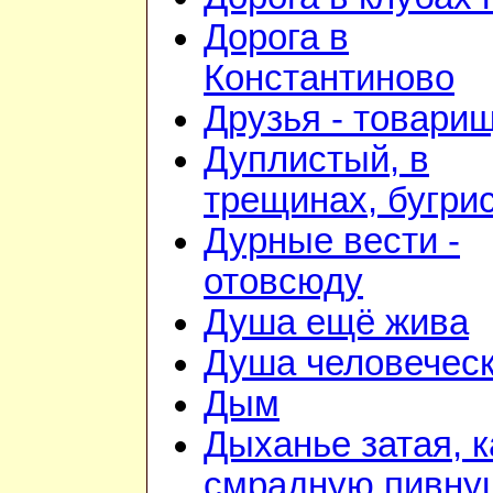
Дорога в
Константиново
Друзья - товари
Дуплистый, в
трещинах, бугри
Дурные вести -
отовсюду
Душа ещё жива
Душа человечес
Дым
Дыханье затая, к
смрадную пивну