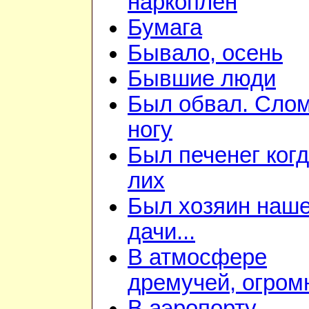
наркоплен
Бумага
Бывало, осень
Бывшие люди
Был обвал. Сло
ногу
Был печенег когд
лих
Был хозяин наш
дачи...
В атмосфере
дремучей, огром
В аэропорту