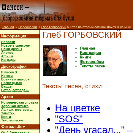
Главная
»
Персоналии
»
Глеб Горбовский
» Стал на старый ботинок похож и на мыс
Глеб ГОРБОВСКИЙ
Информация
Новости
Новое в шансоне
Главная
Наши друзья
Биография
Анонсы
Афиша
Книги
Награды
Фотоальбом
Тексты песен
Дискография
Шансон X
Истоки
Военный шансон
Песни цыган
Тексты песен, стихи
Барды
Ретро, эстрада ...
Архив
Историческая справка
На цветке
Хорошая музыка
Афиши, постеры ...
Заметки
"SOS"
Книги
Тексты песен
Фотоальбом
"День угасал..." 
От Д.Анискевича