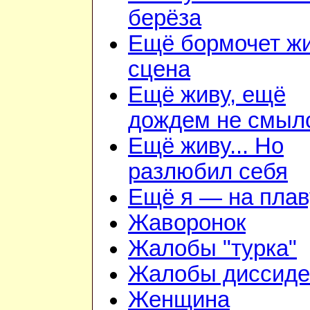
берёза
Ещё бормочет ж
сцена
Ещё живу, ещё
дождем не смыл
Ещё живу... Но
разлюбил себя
Ещё я — на плав
Жаворонок
Жалобы "турка"
Жалобы диссиде
Женщина