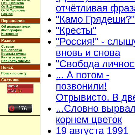
От Е.Гиршева
отчётливая фраз
От В.Окунева
От Я.Фролова
Разное
"Камо Грядеши?"
Персоналии
Об исполнителях
"Кресты"
Фотографии
Интервью
"Россия!" - слыш
Разное
Ссылки
вновь и снова
Юр. справка
Комната смеха
Книга отзывов
"Свобода личнос
Написать письмо
Поиск
... А потом -
Поиск по сайту
Счётчики
позвонили!
Отрывисто. В дв
...Словно вырвал
корнем цветок
19 августа 1991