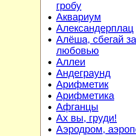
гробу
Аквариум
Александерплац
Алёша, сбегай з
любовью
Аллеи
Андеграунд
Арифметик
Арифметика
Афганцы
Ах вы, груди!
Аэродром, аэроп