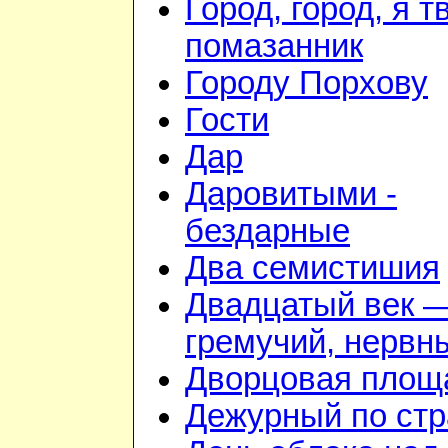
Город, город, я т
помазанник
Городу Порхову
Гости
Дар
Даровитыми -
бездарные
Два семистишия
Двадцатый век 
гремучий, нервн
Дворцовая площ
Дежурный по стр