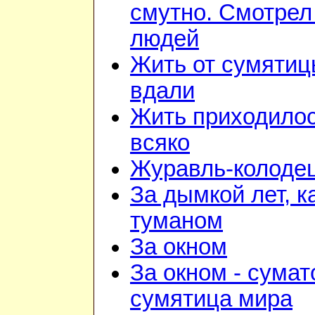
смутно. Смотрел
людей
Жить от сумяти
вдали
Жить приходило
всяко
Журавль-колоде
За дымкой лет, к
туманом
За окном
За окном - сумат
сумятица мира