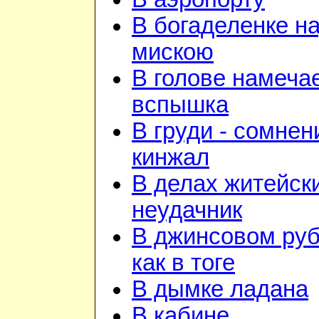
В богаделенке н
мискою
В голове намеча
вспышка
В груди - сомнен
кинжал
В делах житейск
неудачник
В джинсовом ру
как в тоге
В дымке ладана
В кабине