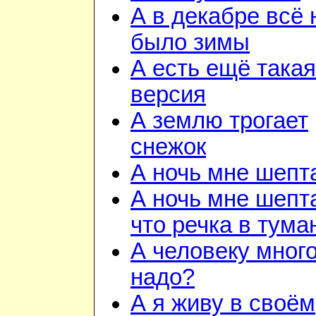
А в декабре всё 
было зимы
А есть ещё такая
версия
А землю трогает
снежок
А ночь мне шепт
А ночь мне шепт
что речка в тума
А человеку много
надо?
А я живу в своём