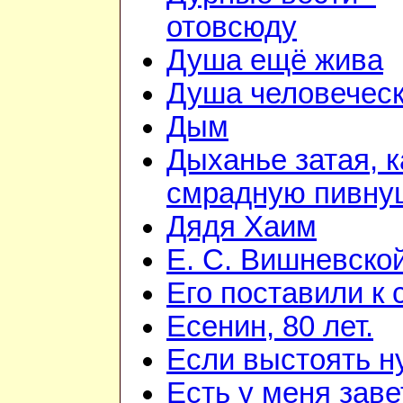
отовсюду
Душа ещё жива
Душа человечес
Дым
Дыханье затая, к
смрадную пивну
Дядя Хаим
Е. С. Вишневско
Его поставили к 
Есенин, 80 лет.
Если выстоять н
Есть у меня зав