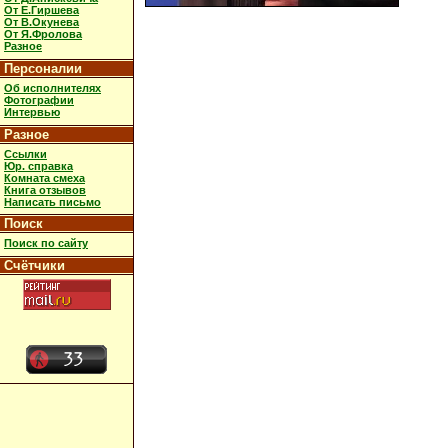
От Е.Гиршева
От В.Окунева
От Я.Фролова
Разное
Персоналии
Об исполнителях
Фотографии
Интервью
Разное
Ссылки
Юр. справка
Комната смеха
Книга отзывов
Написать письмо
Поиск
Поиск по сайту
Счётчики