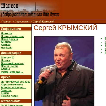
Главная
»
Персоналии
» Сергей Крымский
Сергей КРЫМСКИЙ
Информация
Новости
Новое в шансоне
Наши друзья
Анонсы
Афиша
Награды
Дискография
Шансон X
Истоки
Военный шансон
Песни цыган
Барды
Ретро, эстрада ...
Архив
Историческая справка
Хорошая музыка
Афиши, постеры ...
Заметки
Книги
Тексты песен
Фотоальбом
От Д.Анискевича