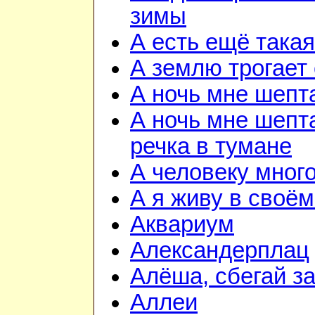
зимы
А есть ещё така
А землю трогает
А ночь мне шепт
А ночь мне шепта
речка в тумане
А человеку мног
А я живу в своём
Аквариум
Александерплац
Алёша, сбегай з
Аллеи