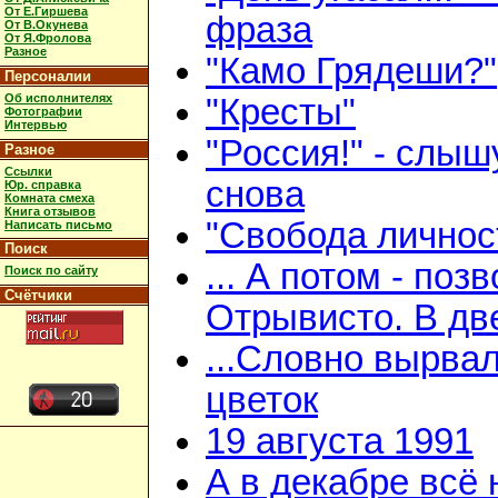
От Е.Гиршева
фраза
От В.Окунева
От Я.Фролова
Разное
"Камо Грядеши?"
Персоналии
Об исполнителях
"Кресты"
Фотографии
Интервью
"Россия!" - слыш
Разное
Ссылки
снова
Юр. справка
Комната смеха
Книга отзывов
"Свобода личнос
Написать письмо
Поиск
... А потом - поз
Поиск по сайту
Счётчики
Отрывисто. В дв
...Словно вырва
цветок
19 августа 1991
А в декабре всё