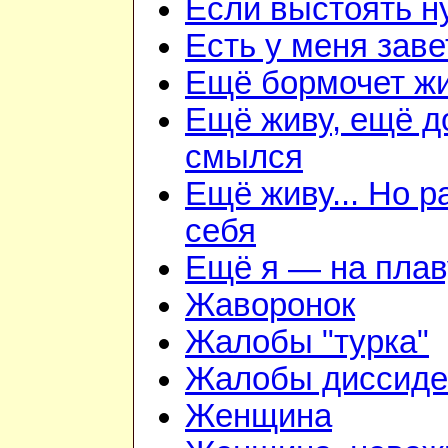
Если выстоять н
Есть у меня зав
Ещё бормочет жи
Ещё живу, ещё д
смылся
Ещё живу... Но 
себя
Ещё я — на плав
Жаворонок
Жалобы "турка"
Жалобы диссиде
Женщина