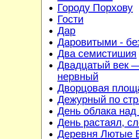
Городу Порхову
Гости
Дар
Даровитыми - б
Два семистишия
Двадцатый век —
нервный
Дворцовая площ
Дежурный по стр
День облака над
День растаял, с
Деревня Лютые 