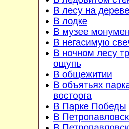
В лесу на дерев
В лодке
В музее монуме
В негасимую све
В ночном лесу т
ощупь
В общежитии
В объятьях парка
восторга
В Парке Победы
В Петропавловск
В Петропавловск