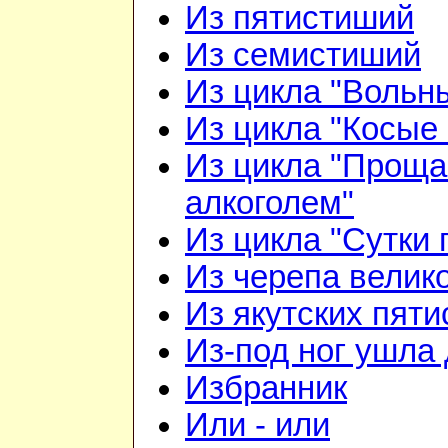
Из пятистиший
Из семистиший
Из цикла "Вольн
Из цикла "Косые 
Из цикла "Проща
алкоголем"
Из цикла "Сутки 
Из черепа велико
Из якутских пят
Из-под ног ушла 
Избранник
Или - или