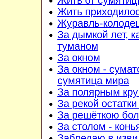
Жить от сумятиц
Жить приходилос
Журавль-колоде
За дымкой лет, к
туманом
За окном
За окном - сумат
сумятица мира
За полярным кру
За рекой остатки
За решёткою бо
За столом - конь
Забредаю в изви