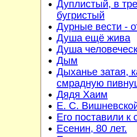
Дуплистый, в тр
бугристый
Дурные вести - 
Душа ещё жива
Душа человечес
Дым
Дыханье затая, к
смрадную пивну
Дядя Хаим
Е. С. Вишневско
Его поставили к 
Есенин, 80 лет.