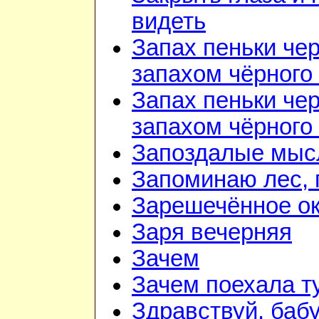
видеть
Запах пеньки че
запахом чёрного
Запах пеньки че
запахом чёрного
Запоздалые мыс
Запоминаю лес, г
Зарешечённое о
Заря вечерняя
Зачем
Зачем поехала т
Здравствуй, баб