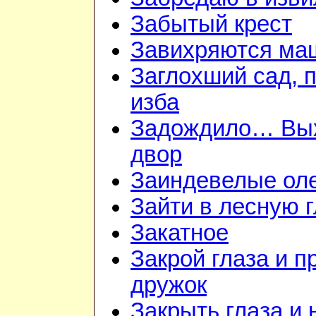
Забытый крест
Завихряются ма
Заглохший сад, 
изба
Задождило… Вы
двор
Заиндевелые ол
Зайти в лесную 
Закатное
Закрой глаза и п
дружок
Закрыть глаза и 