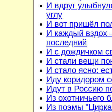
И вдруг улыбнул
углу
И вот пришёл по
И каждый вздох —
последний
И с дождичком 
И стали вещи по
И стало ясно: ес
Иду коридором 
Идут в Россию п
Из охотничьего б
Из поэмы "Цирка