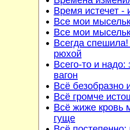
Времена изменил
Время истечет - 
Все мои мысель
Все мои мысель
Всегда спешила!
рюхой
Всего-то и надо:
вагон
Всё безобразно 
Всё громче исто
Всё жиже кровь 
гуще
Всё постепенно: 