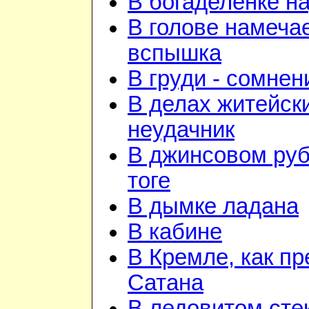
В богаделенке н
В голове намеча
вспышка
В груди - сомнен
В делах житейск
неудачник
В джинсовом руб
тоге
В дымке ладана
В кабине
В Кремле, как пр
Сатана
В ледовитом сте