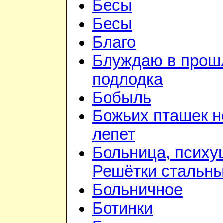
Бесы
Бесы
Благо
Блуждаю в прошл
подлодка
Бобыль
Божьих пташек 
лепет
Больница, психу
Решётки стальн
Больничное
Ботинки