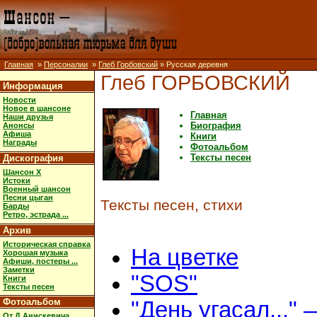
Главная
»
Персоналии
»
Глеб Горбовский
» Русская деревня
Глеб ГОРБОВСКИЙ
Информация
Новости
Новое в шансоне
Главная
Наши друзья
Биография
Анонсы
Афиша
Книги
Награды
Фотоальбом
Тексты песен
Дискография
Шансон X
Истоки
Военный шансон
Песни цыган
Тексты песен, стихи
Барды
Ретро, эстрада ...
Архив
Историческая справка
На цветке
Хорошая музыка
Афиши, постеры ...
Заметки
"SOS"
Книги
Тексты песен
Фотоальбом
"День угасал..."
От Д.Анискевича