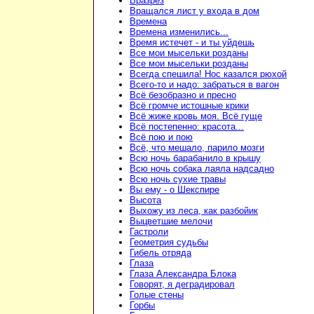
Вразрез
Вращался лист у входа в дом
Времена
Времена изменились...
Время истечет - и ты уйдешь
Все мои мысельки розданы
Все мои мысельки розданы
Всегда спешила! Нос казался рюхой
Всего-то и надо: забраться в вагон
Всё безобразно и пресно
Всё громче истошные крики
Всё жиже кровь моя. Всё гуще
Всё постепенно: красота...
Всё пою и пою
Всё, что мешало, парило мозги
Всю ночь барабанило в крышу
Всю ночь собака лаяла надсадно
Всю ночь сухие травы
Вы ему - о Шекспире
Высота
Выхожу из леса, как разбойик
Выцветшие мелочи
Гастроли
Геометрия судьбы
Гибель отряда
Глаза
Глаза Александра Блока
Говорят, я деградировал
Голые стены
Горбы