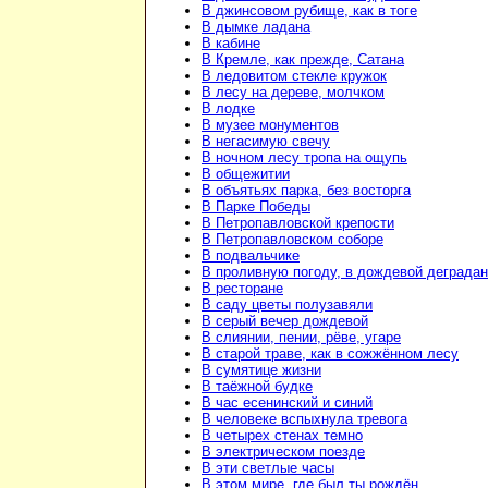
В джинсовом рубище, как в тоге
В дымке ладана
В кабине
В Кремле, как прежде, Сатана
В ледовитом стекле кружок
В лесу на дереве, молчком
В лодке
В музее монументов
В негасимую свечу
В ночном лесу тропа на ощупь
В общежитии
В объятьях парка, без восторга
В Парке Победы
В Петропавловской крепости
В Петропавловском соборе
В подвальчике
В проливную погоду, в дождевой деграда
В ресторане
В саду цветы полузавяли
В серый вечер дождевой
В слиянии, пении, рёве, угаре
В старой траве, как в сожжённом лесу
В сумятице жизни
В таёжной будке
В час есенинский и синий
В человеке вспыхнула тревога
В четырех стенах темно
В электрическом поезде
В эти светлые часы
В этом мире, где был ты рождён