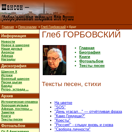
Главная
»
Персоналии
»
Глеб Горбовский
» Брат
Глеб ГОРБОВСКИЙ
Информация
Новости
Новое в шансоне
Главная
Наши друзья
Биография
Анонсы
Афиша
Книги
Награды
Фотоальбом
Тексты песен
Дискография
Шансон X
Истоки
Военный шансон
Песни цыган
Тексты песен, стихи
Барды
Ретро, эстрада ...
Архив
Историческая справка
На цветке
Хорошая музыка
"SOS"
Афиши, постеры ...
"День угасал..." — отчётливая фраза
Заметки
"Камо Грядеши?"
Книги
Тексты песен
"Кресты"
"Россия!" - слышу вновь и снова
Фотоальбом
"Свобода личности"
От Д.Анискевича