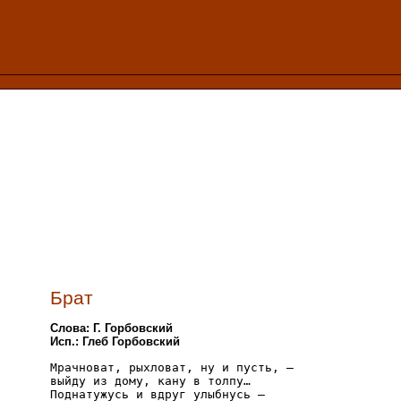
Брат
Слова: Г. Горбовский
Исп.: Глеб Горбовский
Мрачноват, рыхловат, ну и пусть, —

выйду из дому, кану в толпу…

Поднатужусь и вдруг улыбнусь —
