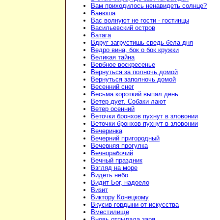
Вам приходилось ненавидеть солнце?
Ванюша
Вас волнуют не гости - гостинцы
Васильевский остров
Ватага
Вдруг загрустишь средь бела дня
Ведро вина, бок о бок кружки
Великая тайна
Вербное воскресенье
Вернуться за полночь домой
Вернуться заполночь домой
Весенний снег
Весьма короткий выпал день
Ветер дует. Собаки лают
Ветер осенний
Веточки бронхов пухнут в зловонии
Веточки бронхов пухнут в зловонии
Вечеринка
Вечерний пригородный
Вечерняя прогулка
Вечнорабочий
Вечный праздник
Взгляд на море
Видеть небо
Видит Бог, надоело
Визит
Виктору Конецкому
Вкусив гордыни от искусства
Вместилище
Вновь отпылала заря