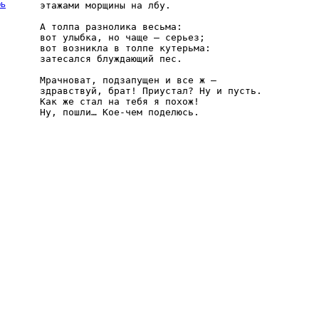
рь
этажами морщины на лбу.

А толпа разнолика весьма:

вот улыбка, но чаще — серьез;

вот возникла в толпе кутерьма:

затесался блуждающий пес.

Мрачноват, подзапущен и все ж —

здравствуй, брат! Приустал? Ну и пусть.

Как же стал на тебя я похож!
