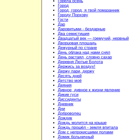
Горела осень
Город
Город, город, я твой помазанник
Городу Порхову
Гости
Дар
Даровитыми - бездарные
Два семистишия
Двадцатый век — гремучий, нервный
Дворцовая площадь
Дежурный по стране
День облака над нами снял
День растаял, словно сахар
Деревня Лютые Болота
Держись за воздух!
Держу пари, держу
Десять дней
Детство моё
Деяния
Дивное, дивное к жизни явление
Дикие гуси
Диссиденты
Дневник
Дни
Доброволец
Дождик
Дождь молится на крыше
Дождь прошёл - земля впитала
Дом с непрокисшими полами
Домик больничный