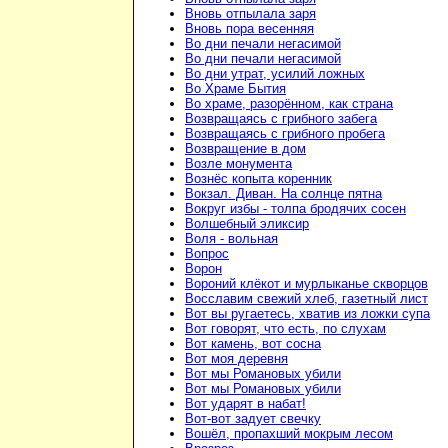
Вновь отпылала заря
Вновь пора весенняя
Во дни печали негасимой
Во дни печали негасимой
Во дни утрат, усилий ложных
Во Храме Бытия
Во храме, разорённом, как страна
Возвращаясь с грибного забега
Возвращаясь с грибного пробега
Возвращение в дом
Возле монумента
Вознёс копыта коренник
Вокзал. Диван. На солнце пятна
Вокруг избы - толпа бродячих сосен
Волшебный эликсир
Воля - вольная
Вопрос
Ворон
Вороний клёкот и мурлыканье скворцов
Восславим свежий хлеб, газетный лист
Вот вы ругаетесь, хватив из ложки супа
Вот говорят, что есть, по слухам
Вот камень, вот сосна
Вот моя деревня
Вот мы Романовых убили
Вот мы Романовых убили
Вот ударят в набат!
Вот-вот задует свечку
Вошёл, пропахший мокрым лесом