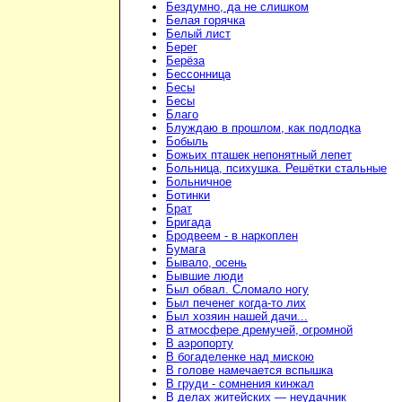
Бездумно, да не слишком
Белая горячка
Белый лист
Берег
Берёза
Бессонница
Бесы
Бесы
Благо
Блуждаю в прошлом, как подлодка
Бобыль
Божьих пташек непонятный лепет
Больница, психушка. Решётки стальные
Больничное
Ботинки
Брат
Бригада
Бродвеем - в наркоплен
Бумага
Бывало, осень
Бывшие люди
Был обвал. Сломало ногу
Был печенег когда-то лих
Был хозяин нашей дачи...
В атмосфере дремучей, огромной
В аэропорту
В богаделенке над мискою
В голове намечается вспышка
В груди - сомнения кинжал
В делах житейских — неудачник