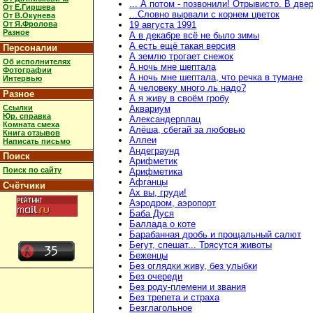
... А потом - позвонили! Отрывисто. В две
От Е.Гиршева
...Словно вырвали с корнем цветок
От В.Окунева
От Я.Фролова
19 августа 1991
Разное
А в декабре всё не было зимы
А есть ещё такая версия
Персоналии
А землю трогает снежок
Об исполнителях
А ночь мне шептала
Фотографии
А ночь мне шептала, что речка в тумане
Интервью
А человеку много ль надо?
Разное
А я живу в своём гробу
Ссылки
Аквариум
Юр. справка
Александерплац
Комната смеха
Алёша, сбегай за любовью
Книга отзывов
Аллеи
Написать письмо
Андеграунд
Поиск
Арифметик
Поиск по сайту
Арифметика
Афганцы
Счётчики
Ах вы, груди!
Аэродром, аэропорт
Баба Дуся
Баллада о коте
Барабанная дробь и прощальный салют
Бегут, спешат... Трясутся животы
Беженцы
Без оглядки живу, без улыбки
Без очереди
Без роду-племени и звания
Без трепета и страха
Безглагольное