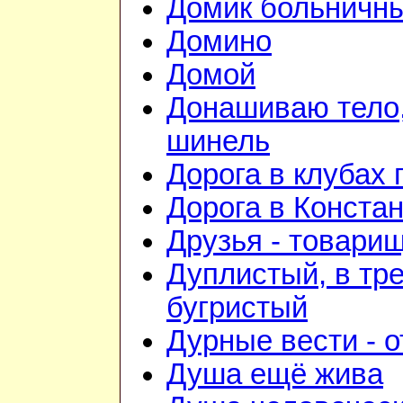
Домик больничн
Домино
Домой
Донашиваю тело,
шинель
Дорога в клубах
Дорога в Конста
Друзья - товари
Дуплистый, в тр
бугристый
Дурные вести - 
Душа ещё жива