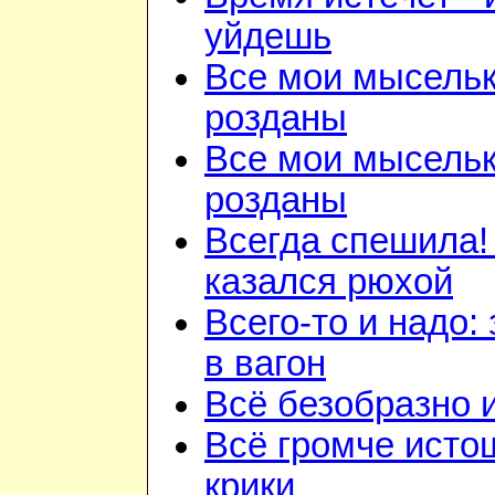
уйдешь
Все мои мысель
розданы
Все мои мысель
розданы
Всегда спешила!
казался рюхой
Всего-то и надо:
в вагон
Всё безобразно 
Всё громче ист
крики