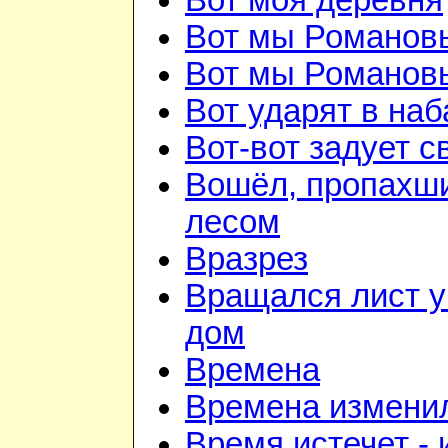
Вот моя деревня
Вот мы Романов
Вот мы Романов
Вот ударят в наб
Вот-вот задует с
Вошёл, пропахш
лесом
Вразрез
Вращался лист у
дом
Времена
Времена изменил
Время истечет - 