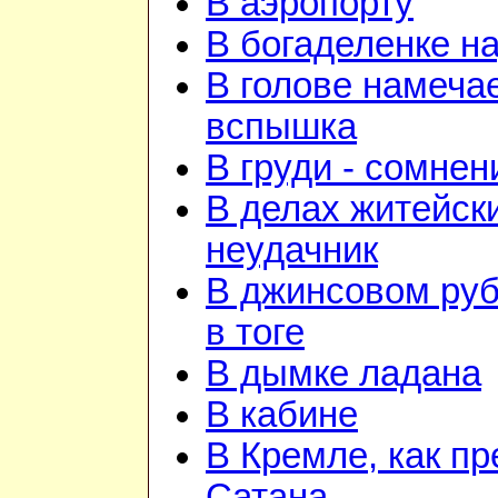
В аэропорту
В богаделенке н
В голове намеча
вспышка
В груди - сомнен
В делах житейск
неудачник
В джинсовом руб
в тоге
В дымке ладана
В кабине
В Кремле, как пр
Сатана