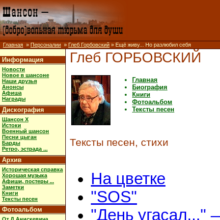
Главная
»
Персоналии
»
Глеб Горбовский
» Ещё живу... Но разлюбил себя
Глеб ГОРБОВСКИЙ
Информация
Новости
Новое в шансоне
Главная
Наши друзья
Биография
Анонсы
Афиша
Книги
Награды
Фотоальбом
Тексты песен
Дискография
Шансон X
Истоки
Военный шансон
Песни цыган
Тексты песен, стихи
Барды
Ретро, эстрада ...
Архив
Историческая справка
На цветке
Хорошая музыка
Афиши, постеры ...
Заметки
"SOS"
Книги
Тексты песен
Фотоальбом
"День угасал..." 
От Д.Анискевича