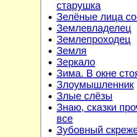
старушка
Зелёные лица со
Землевладелец
Землепроходец
Земля
Зеркало
Зима. В окне ст
Злоумышленник
Злые слёзы
Знаю, сказки пр
все
Зубовный скреж