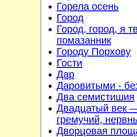
Горела осень
Город
Город, город, я т
помазанник
Городу Порхову
Гости
Дар
Даровитыми - б
Два семистишия
Двадцатый век 
гремучий, нервн
Дворцовая площ