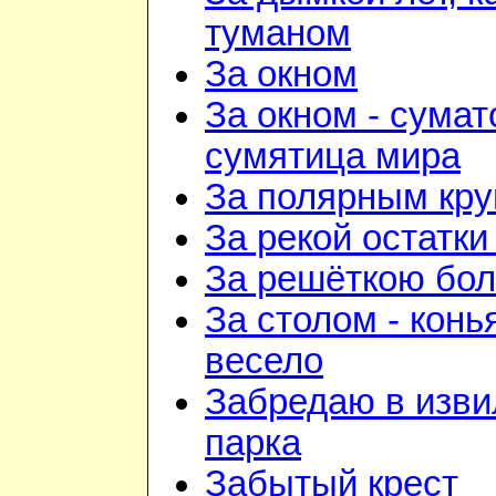
туманом
За окном
За окном - сумат
сумятица мира
За полярным кру
За рекой остатки
За решёткою бо
За столом - конь
весело
Забредаю в изв
парка
Забытый крест