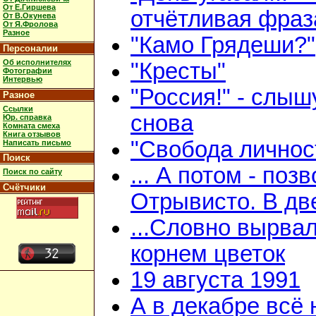
От Е.Гиршева
отчётливая фраз
От В.Окунева
От Я.Фролова
Разное
"Камо Грядеши?"
Персоналии
Об исполнителях
"Кресты"
Фотографии
Интервью
"Россия!" - слыш
Разное
Ссылки
снова
Юр. справка
Комната смеха
Книга отзывов
"Свобода личнос
Написать письмо
Поиск
... А потом - поз
Поиск по сайту
Счётчики
Отрывисто. В дв
...Словно вырвал
корнем цветок
19 августа 1991
А в декабре всё