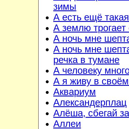
зимы
А есть ещё така
А землю трогает
А ночь мне шепт
А ночь мне шепта
речка в тумане
А человеку мног
А я живу в своём
Аквариум
Александерплац
Алёша, сбегай з
Аллеи