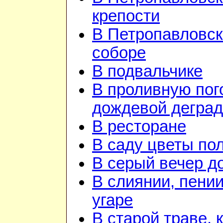
крепости
В Петропавловс
соборе
В подвальчике
В проливную пого
дождевой дегра
В ресторане
В саду цветы по
В серый вечер д
В слиянии, пении
угаре
В старой траве, к