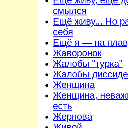
Ещё живу, ещё д
смылся
Ещё живу... Но 
себя
Ещё я — на плав
Жаворонок
Жалобы "турка"
Жалобы диссиде
Женщина
Женщина, неважн
есть
Жернова
Живой