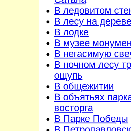
В ледовитом сте
В лесу на дерев
В лодке
В музее монуме
В негасимую све
В ночном лесу т
ощупь
В общежитии
В объятьях парка
восторга
В Парке Победы
В Петропавловск