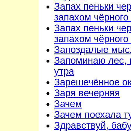
Запах пеньки че
запахом чёрного
Запах пеньки че
запахом чёрного
Запоздалые мыс
Запоминаю лес, г
утра
Зарешечённое о
Заря вечерняя
Зачем
Зачем поехала т
Здравствуй, баб