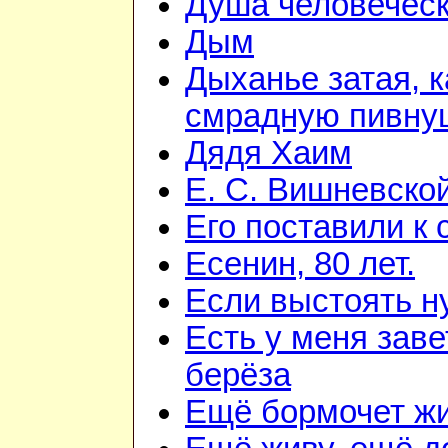
Душа человечес
Дым
Дыханье затая, к
смрадную пивну
Дядя Хаим
Е. С. Вишневско
Его поставили к 
Есенин, 80 лет.
Если выстоять н
Есть у меня зав
берёза
Ещё бормочет жи