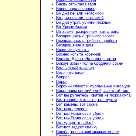
Вновь отпылала заря
Вновь пора весенняя
Во дни печали негасимой
Во дни печали негасимой
Во дни утрат, усилий ложных
Во Храме Бытия
Во храме, разорённом, как страна
Возвращаясь с грибного забега
Возвращаясь с грибного пробега
Возвращение в дом
Возле монумента
Вознёс копыта коренник
Вокзал. Диван. На солнце пятна
Вокруг избы - толпа бродячих сосен
Волшебный эликсир
Воля - вольная
Вопрос
Ворон
Вороний клёкот и мурлыканье скворцов
Восславим свежий хлеб, газетный лист
Вот вы ругаетесь, хватив из ложки супа
Вот говорят, что есть, по слухам
Вот камень, вот сосна
Вот моя деревня
Вот мы Романовых убили
Вот мы Романовых убили
Вот ударят в набат!
Вот-вот задует свечку
Вошёл, пропахший мокрым лесом