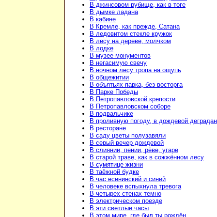
В джинсовом рубище, как в тоге
В дымке ладана
В кабине
В Кремле, как прежде, Сатана
В ледовитом стекле кружок
В лесу на дереве, молчком
В лодке
В музее монументов
В негасимую свечу
В ночном лесу тропа на ощупь
В общежитии
В объятьях парка, без восторга
В Парке Победы
В Петропавловской крепости
В Петропавловском соборе
В подвальчике
В проливную погоду, в дождевой деграда
В ресторане
В саду цветы полузавяли
В серый вечер дождевой
В слиянии, пении, рёве, угаре
В старой траве, как в сожжённом лесу
В сумятице жизни
В таёжной будке
В час есенинский и синий
В человеке вспыхнула тревога
В четырех стенах темно
В электрическом поезде
В эти светлые часы
В этом мире, где был ты рождён