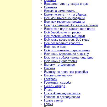
Вразрез
Вращался лист у входа в дом
Времена
Времена изменились...
Время истечет - и ты уйдешь
Все мои мысельки розданы
Все мои мысельки розданы
Всегда спешила! Нос казался рюхой
Всего-то и надо: забраться в вагон
Всё безобразно и пресно
Всё громче истошные крики
Всё жиже кровь моя. Всё гуще
Всё постепенно: красота...
Всё пою и пою
Всё, что мешало, парило мозги
Всю ночь барабанило в крышу
Всю ночь собака лаяла надсадно
Всю ночь сухие травы
Вы ему - о Шекспире
Высота
Выхожу из леса, как разбойик
Выцветшие мелочи
Гастроли
Геометрия судьбы
Гибель отряда
Глаза
Глаза Александра Блока
Говорят, я деградировал
Голые стены
Горбы