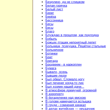
Бездумно, да не слишком
Белая горячка
Белый лист
Берег
Берёза
Бессонница
Бесы
Бесы
Благо
Блуждаю в прошлом, как подлодка
Бобыль
Божьих пташек непонятный лепет
Больница, психушка. Решётки стальные
Больничное
Ботинки
Брат
Бригада
Бродвеем - в наркоплен
Бумага
Бывало, осень
Бывшие люди
Был обвал. Сломало ногу
Был печенег когда-то лих
Был хозяин нашей дачи...
В атмосфере дремучей, огромной
В аэропорту
В богаделенке над мискою
В голове намечается вспышка
В груди - сомнения кинжал
В делах житейских — неудачник