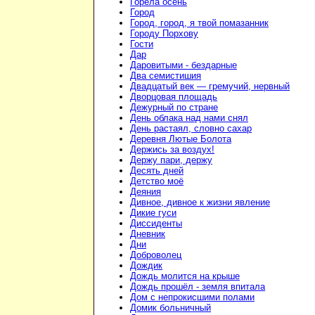
Горела осень
Город
Город, город, я твой помазанник
Городу Порхову
Гости
Дар
Даровитыми - бездарные
Два семистишия
Двадцатый век — гремучий, нервный
Дворцовая площадь
Дежурный по стране
День облака над нами снял
День растаял, словно сахар
Деревня Лютые Болота
Держись за воздух!
Держу пари, держу
Десять дней
Детство моё
Деяния
Дивное, дивное к жизни явление
Дикие гуси
Диссиденты
Дневник
Дни
Доброволец
Дождик
Дождь молится на крыше
Дождь прошёл - земля впитала
Дом с непрокисшими полами
Домик больничный