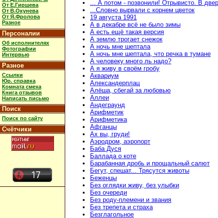
... А потом - позвонили! Отрывисто. В две
От Е.Гиршева
...Словно вырвали с корнем цветок
От В.Окунева
От Я.Фролова
19 августа 1991
Разное
А в декабре всё не было зимы
А есть ещё такая версия
Персоналии
А землю трогает снежок
Об исполнителях
А ночь мне шептала
Фотографии
А ночь мне шептала, что речка в тумане
Интервью
А человеку много ль надо?
Разное
А я живу в своём гробу
Ссылки
Аквариум
Юр. справка
Александерплац
Комната смеха
Алёша, сбегай за любовью
Книга отзывов
Аллеи
Написать письмо
Андеграунд
Поиск
Арифметик
Поиск по сайту
Арифметика
Афганцы
Счётчики
Ах вы, груди!
Аэродром, аэропорт
Баба Дуся
Баллада о коте
Барабанная дробь и прощальный салют
Бегут, спешат... Трясутся животы
Беженцы
Без оглядки живу, без улыбки
Без очереди
Без роду-племени и звания
Без трепета и страха
Безглагольное