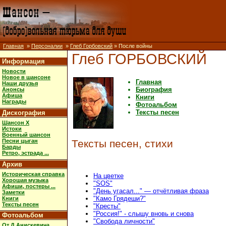
Главная
»
Персоналии
»
Глеб Горбовский
» После войны
Глеб ГОРБОВСКИЙ
Информация
Новости
Новое в шансоне
Главная
Наши друзья
Биография
Анонсы
Афиша
Книги
Награды
Фотоальбом
Тексты песен
Дискография
Шансон X
Истоки
Военный шансон
Песни цыган
Тексты песен, стихи
Барды
Ретро, эстрада ...
Архив
Историческая справка
На цветке
Хорошая музыка
"SOS"
Афиши, постеры ...
"День угасал..." — отчётливая фраза
Заметки
"Камо Грядеши?"
Книги
Тексты песен
"Кресты"
"Россия!" - слышу вновь и снова
Фотоальбом
"Свобода личности"
От Д.Анискевича