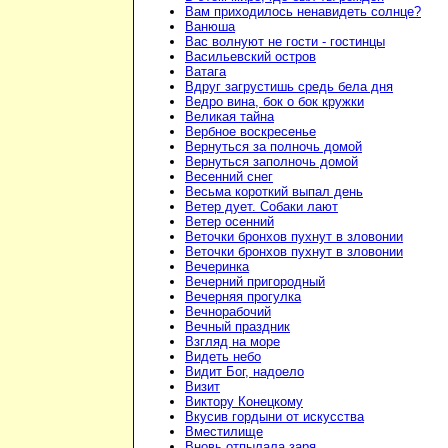
Вам приходилось ненавидеть солнце?
Ванюша
Вас волнуют не гости - гостинцы
Васильевский остров
Ватага
Вдруг загрустишь средь бела дня
Ведро вина, бок о бок кружки
Великая тайна
Вербное воскресенье
Вернуться за полночь домой
Вернуться заполночь домой
Весенний снег
Весьма короткий выпал день
Ветер дует. Собаки лают
Ветер осенний
Веточки бронхов пухнут в зловонии
Веточки бронхов пухнут в зловонии
Вечеринка
Вечерний пригородный
Вечерняя прогулка
Вечнорабочий
Вечный праздник
Взгляд на море
Видеть небо
Видит Бог, надоело
Визит
Виктору Конецкому
Вкусив гордыни от искусства
Вместилище
Вновь отпылала заря