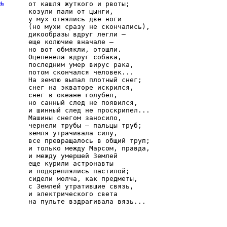
рь
от кашля жуткого и рвоты;

козули пали от цынги,

у мух отнялись две ноги

(но мухи сразу не скончались),

дикообразы вдруг легли —

еще колючие вначале —

но вот обмякли, отошли.

Оцепенела вдруг собака,

последним умер вирус рака,

потом скончался человек...

На землю выпал плотный снег;

снег на экваторе искрился,

снег в океане голубел,

но санный след не появился,

и шинный след не проскрипел...

Машины снегом заносило,

чернели трубы — пальцы труб;

земля утрачивала силу,

все превращалось в общий труп;

и только между Марсом, правда,

и между умершей Землей

еще курили астронавты

и подкреплялись пастилой;

сидели молча, как предметы,

с Землей утратившие связь,

и электрического света
