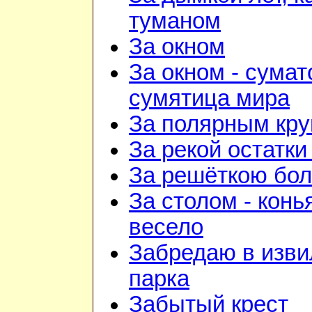
туманом
За окном
За окном - сумат
сумятица мира
За полярным кру
За рекой остатки
За решёткою бо
За столом - конь
весело
Забредаю в изв
парка
Забытый крест