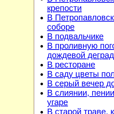
крепости
В Петропавловс
соборе
В подвальчике
В проливную пого
дождевой дегра
В ресторане
В саду цветы по
В серый вечер д
В слиянии, пении
угаре
В старой траве, к