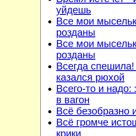
уйдешь
Все мои мысель
розданы
Все мои мысель
розданы
Всегда спешила!
казался рюхой
Всего-то и надо:
в вагон
Всё безобразно 
Всё громче ист
крики