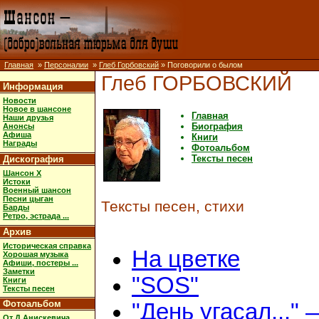
Главная
»
Персоналии
»
Глеб Горбовский
» Поговорили о былом
Глеб ГОРБОВСКИЙ
Информация
Новости
Новое в шансоне
Главная
Наши друзья
Биография
Анонсы
Афиша
Книги
Награды
Фотоальбом
Тексты песен
Дискография
Шансон X
Истоки
Военный шансон
Песни цыган
Тексты песен, стихи
Барды
Ретро, эстрада ...
Архив
Историческая справка
На цветке
Хорошая музыка
Афиши, постеры ...
Заметки
"SOS"
Книги
Тексты песен
Фотоальбом
"День угасал..." 
От Д.Анискевича