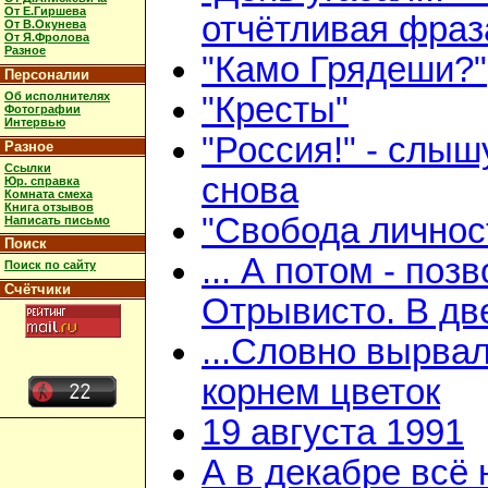
От Е.Гиршева
отчётливая фраз
От В.Окунева
От Я.Фролова
Разное
"Камо Грядеши?"
Персоналии
Об исполнителях
"Кресты"
Фотографии
Интервью
"Россия!" - слыш
Разное
Ссылки
снова
Юр. справка
Комната смеха
Книга отзывов
"Свобода личнос
Написать письмо
Поиск
... А потом - поз
Поиск по сайту
Счётчики
Отрывисто. В дв
...Словно вырвал
корнем цветок
19 августа 1991
А в декабре всё