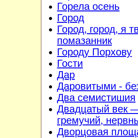
Горела осень
Город
Город, город, я т
помазанник
Городу Порхову
Гости
Дар
Даровитыми - б
Два семистишия
Двадцатый век 
гремучий, нервн
Дворцовая площ