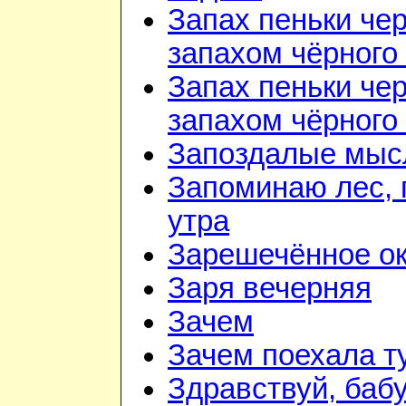
Запах пеньки че
запахом чёрного
Запах пеньки че
запахом чёрного
Запоздалые мыс
Запоминаю лес, г
утра
Зарешечённое о
Заря вечерняя
Зачем
Зачем поехала т
Здравствуй, баб