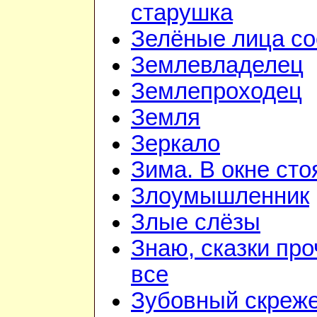
старушка
Зелёные лица со
Землевладелец
Землепроходец
Земля
Зеркало
Зима. В окне ст
Злоумышленник
Злые слёзы
Знаю, сказки пр
все
Зубовный скреж