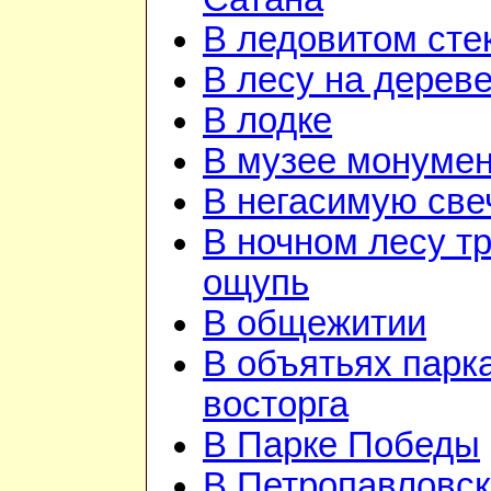
В ледовитом сте
В лесу на дерев
В лодке
В музее монуме
В негасимую све
В ночном лесу т
ощупь
В общежитии
В объятьях парка
восторга
В Парке Победы
В Петропавловск