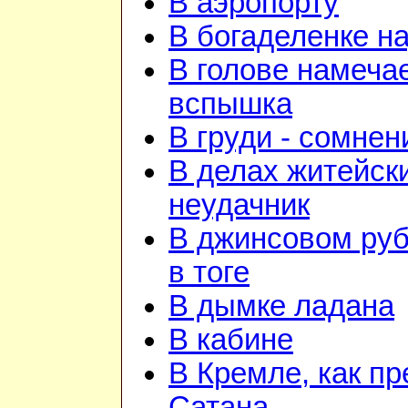
В аэропорту
В богаделенке н
В голове намеча
вспышка
В груди - сомнен
В делах житейск
неудачник
В джинсовом руб
в тоге
В дымке ладана
В кабине
В Кремле, как пр
Сатана