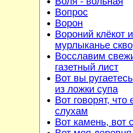
Воля - вольная
Вопрос
Ворон
Вороний клёкот и
мурлыканье скв
Восславим свежи
газетный лист
Вот вы ругаетесь
из ложки супа
Вот говорят, что 
слухам
Вот камень, вот 