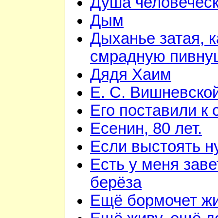
Душа человечес
Дым
Дыханье затая, к
смрадную пивну
Дядя Хаим
Е. С. Вишневско
Его поставили к 
Есенин, 80 лет.
Если выстоять н
Есть у меня зав
берёза
Ещё бормочет жи