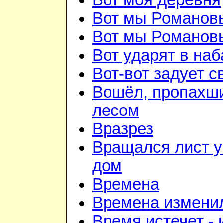
Вот моя деревня
Вот мы Романов
Вот мы Романов
Вот ударят в наб
Вот-вот задует с
Вошёл, пропахш
лесом
Вразрез
Вращался лист у
дом
Времена
Времена изменил
Время истечет - 