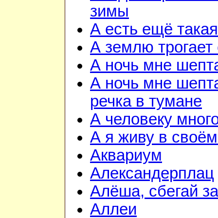
зимы
А есть ещё така
А землю трогает
А ночь мне шепт
А ночь мне шепта
речка в тумане
А человеку мног
А я живу в своём
Аквариум
Александерплац
Алёша, сбегай з
Аллеи