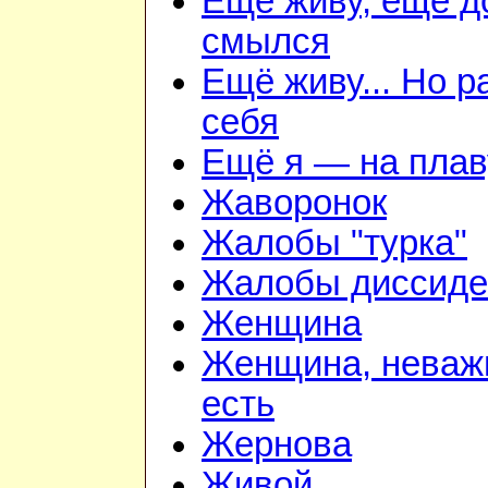
Ещё живу, ещё д
смылся
Ещё живу... Но 
себя
Ещё я — на плав
Жаворонок
Жалобы "турка"
Жалобы диссиде
Женщина
Женщина, неважн
есть
Жернова
Живой