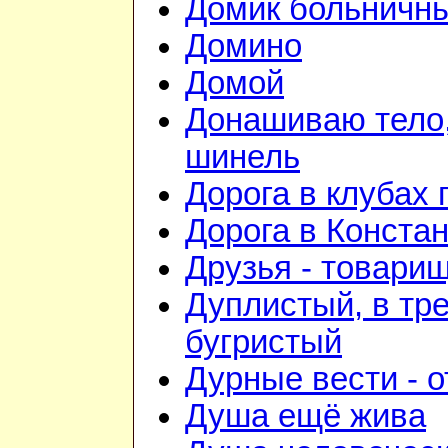
Домик больничн
Домино
Домой
Донашиваю тело,
шинель
Дорога в клубах
Дорога в Конста
Друзья - товари
Дуплистый, в тр
бугристый
Дурные вести - 
Душа ещё жива