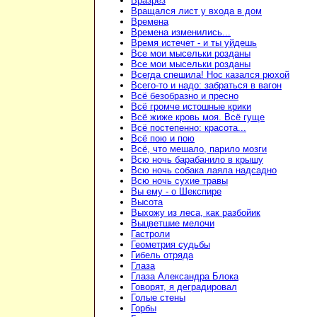
Вразрез
Вращался лист у входа в дом
Времена
Времена изменились...
Время истечет - и ты уйдешь
Все мои мысельки розданы
Все мои мысельки розданы
Всегда спешила! Нос казался рюхой
Всего-то и надо: забраться в вагон
Всё безобразно и пресно
Всё громче истошные крики
Всё жиже кровь моя. Всё гуще
Всё постепенно: красота...
Всё пою и пою
Всё, что мешало, парило мозги
Всю ночь барабанило в крышу
Всю ночь собака лаяла надсадно
Всю ночь сухие травы
Вы ему - о Шекспире
Высота
Выхожу из леса, как разбойик
Выцветшие мелочи
Гастроли
Геометрия судьбы
Гибель отряда
Глаза
Глаза Александра Блока
Говорят, я деградировал
Голые стены
Горбы