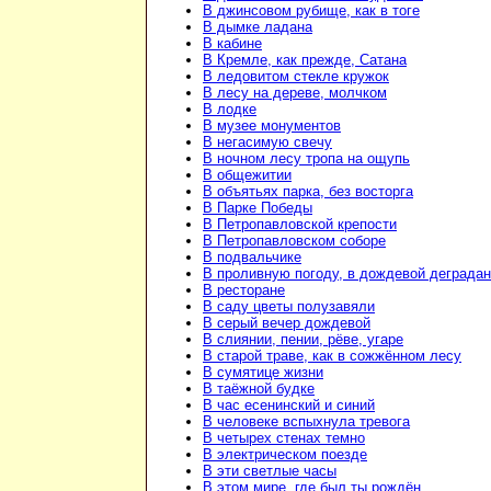
В джинсовом рубище, как в тоге
В дымке ладана
В кабине
В Кремле, как прежде, Сатана
В ледовитом стекле кружок
В лесу на дереве, молчком
В лодке
В музее монументов
В негасимую свечу
В ночном лесу тропа на ощупь
В общежитии
В объятьях парка, без восторга
В Парке Победы
В Петропавловской крепости
В Петропавловском соборе
В подвальчике
В проливную погоду, в дождевой деграда
В ресторане
В саду цветы полузавяли
В серый вечер дождевой
В слиянии, пении, рёве, угаре
В старой траве, как в сожжённом лесу
В сумятице жизни
В таёжной будке
В час есенинский и синий
В человеке вспыхнула тревога
В четырех стенах темно
В электрическом поезде
В эти светлые часы
В этом мире, где был ты рождён