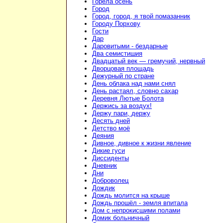
Горела осень
Город
Город, город, я твой помазанник
Городу Порхову
Гости
Дар
Даровитыми - бездарные
Два семистишия
Двадцатый век — гремучий, нервный
Дворцовая площадь
Дежурный по стране
День облака над нами снял
День растаял, словно сахар
Деревня Лютые Болота
Держись за воздух!
Держу пари, держу
Десять дней
Детство моё
Деяния
Дивное, дивное к жизни явление
Дикие гуси
Диссиденты
Дневник
Дни
Доброволец
Дождик
Дождь молится на крыше
Дождь прошёл - земля впитала
Дом с непрокисшими полами
Домик больничный