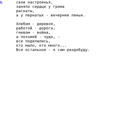
рь
свои настроенья,

заняло сердце у грома

раскаты,

а у пернатых - вечернее пенье.

Хлебом - деревня,

работой - дорога,

гневом - война,

а поэзией - чудо, -

все поделились,

кто мало, кто много...
