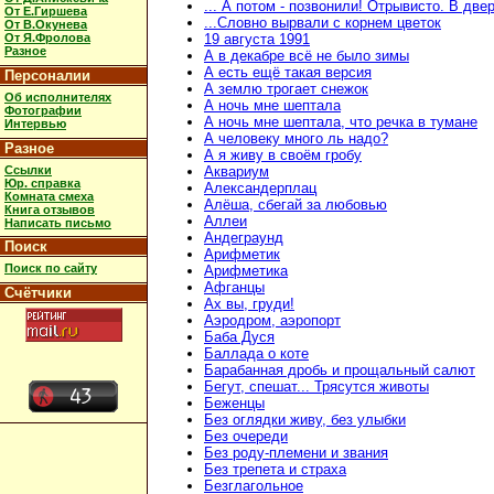
... А потом - позвонили! Отрывисто. В две
От Е.Гиршева
...Словно вырвали с корнем цветок
От В.Окунева
От Я.Фролова
19 августа 1991
Разное
А в декабре всё не было зимы
А есть ещё такая версия
Персоналии
А землю трогает снежок
Об исполнителях
А ночь мне шептала
Фотографии
А ночь мне шептала, что речка в тумане
Интервью
А человеку много ль надо?
Разное
А я живу в своём гробу
Ссылки
Аквариум
Юр. справка
Александерплац
Комната смеха
Алёша, сбегай за любовью
Книга отзывов
Аллеи
Написать письмо
Андеграунд
Поиск
Арифметик
Поиск по сайту
Арифметика
Афганцы
Счётчики
Ах вы, груди!
Аэродром, аэропорт
Баба Дуся
Баллада о коте
Барабанная дробь и прощальный салют
Бегут, спешат... Трясутся животы
Беженцы
Без оглядки живу, без улыбки
Без очереди
Без роду-племени и звания
Без трепета и страха
Безглагольное