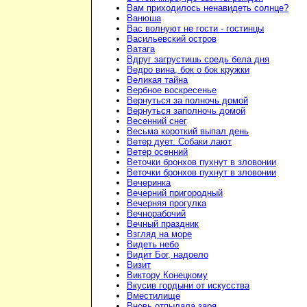
Вам приходилось ненавидеть солнце?
Ванюша
Вас волнуют не гости - гостинцы
Васильевский остров
Ватага
Вдруг загрустишь средь бела дня
Ведро вина, бок о бок кружки
Великая тайна
Вербное воскресенье
Вернуться за полночь домой
Вернуться заполночь домой
Весенний снег
Весьма короткий выпал день
Ветер дует. Собаки лают
Ветер осенний
Веточки бронхов пухнут в зловонии
Веточки бронхов пухнут в зловонии
Вечеринка
Вечерний пригородный
Вечерняя прогулка
Вечнорабочий
Вечный праздник
Взгляд на море
Видеть небо
Видит Бог, надоело
Визит
Виктору Конецкому
Вкусив гордыни от искусства
Вместилище
Вновь отпылала заря