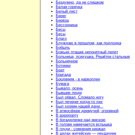
Бездумно, да не слишком
Белая горячка
Белый лист
Берег
Берёза
Бессонница
Бесы
Бесы
Благо
Блуждаю в прошлом, как подлодка
Бобыль
Божьих пташек непонятный лепет
Больница, психушка. Решётки стальные
Больничное
Ботинки
Брат
Бригада
Бродвеем - в наркоплен
Бумага
Бывало, осень
Бывшие люди
Был обвал. Сломало ногу
Был печенег когда-то лих
Был хозяин нашей дачи...
В атмосфере дремучей, огромной
В аэропорту
В богаделенке над мискою
В голове намечается вспышка
В груди - сомнения кинжал
В делах житейских — неудачник