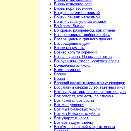
Вновь отпылала заря
Вновь пора весенняя
Во дни печали негасимой
Во дни печали негасимой
Во дни утрат, усилий ложных
Во Храме Бытия
Во храме, разорённом, как страна
Возвращаясь с грибного забега
Возвращаясь с грибного пробега
Возвращение в дом
Возле монумента
Вознёс копыта коренник
Вокзал. Диван. На солнце пятна
Вокруг избы - толпа бродячих сосен
Волшебный эликсир
Воля - вольная
Вопрос
Ворон
Вороний клёкот и мурлыканье скворцов
Восславим свежий хлеб, газетный лист
Вот вы ругаетесь, хватив из ложки супа
Вот говорят, что есть, по слухам
Вот камень, вот сосна
Вот моя деревня
Вот мы Романовых убили
Вот мы Романовых убили
Вот ударят в набат!
Вот-вот задует свечку
Вошёл, пропахший мокрым лесом