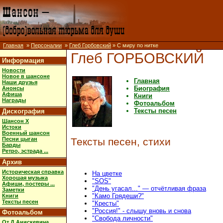
Главная
»
Персоналии
»
Глеб Горбовский
» С миру по нитке
Глеб ГОРБОВСКИЙ
Информация
Новости
Новое в шансоне
Главная
Наши друзья
Биография
Анонсы
Афиша
Книги
Награды
Фотоальбом
Тексты песен
Дискография
Шансон X
Истоки
Военный шансон
Песни цыган
Тексты песен, стихи
Барды
Ретро, эстрада ...
Архив
Историческая справка
На цветке
Хорошая музыка
"SOS"
Афиши, постеры ...
"День угасал..." — отчётливая фраза
Заметки
"Камо Грядеши?"
Книги
Тексты песен
"Кресты"
"Россия!" - слышу вновь и снова
Фотоальбом
"Свобода личности"
От Д.Анискевича