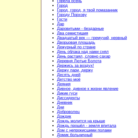
Горела осень
Город
Город, город, я твой помазанник
Городу Порхову
Гости
Дар
Даровитыми - бездарные
Два семистишия
Двадцатый век — гремучий, нервный
Дворцовая площадь
Дежурный по стране
День облака над нами снял
День растаял, словно сахар
Деревня Лютые Болота
Держись за воздух!
Держу пари, держу
Десять дней
Детство моё
Деяния
Дивное, дивное к жизни явление
Дикие гуси
Диссиденты
Дневник
Дни
Доброволец
Дождик
Дождь молится на крыше
Дождь прошёл - земля впитала
Дом с непрокисшими полами
Домик больничный