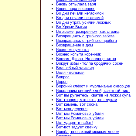
Вновь отпылала заря
Вновь пора весенняя
Во дни печали негасимой
Во дни печали негасимой
Во дни утрат, усилий ложных
Во Храме Бытия
Во храме, разорённом, как страна
Возвращаясь с грибного забега
Возвращаясь с грибного пробега
Возвращение в дом
Возле монумента
Вознёс копыта коренник
Вокзал. Диван. На солнце пятна
Вокруг избы - толпа бродячих сосен
Волшебный эликсир
Воля - вольная
Вопрос
Ворон
Вороний клёкот и мурлыканье скворцов
Восславим свежий хлеб, газетный лист
Вот вы ругаетесь, хватив из ложки супа
Вот говорят, что есть, по слухам
Вот камень, вот сосна
Вот моя деревня
Вот мы Романовых убили
Вот мы Романовых убили
Вот ударят в набат!
Вот-вот задует свечку
Вошёл, пропахший мокрым лесом