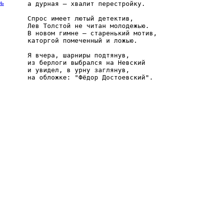
рь
а дурная — хвалит перестройку.

Спрос имеет лютый детектив,

Лев Толстой не читан молодежью.

В новом гимне — старенький мотив,

каторгой помеченный и ложью.

Я вчера, шарниры подтянув,

из берлоги выбрался на Невский

и увидел, в урну заглянув,
