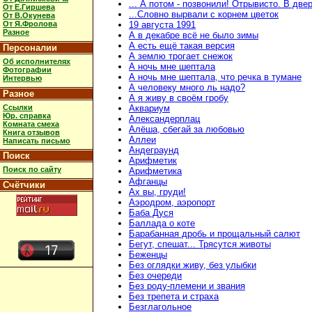
... А потом - позвонили! Отрывисто. В две
От Е.Гиршева
...Словно вырвали с корнем цветок
От В.Окунева
От Я.Фролова
19 августа 1991
Разное
А в декабре всё не было зимы
А есть ещё такая версия
Персоналии
А землю трогает снежок
Об исполнителях
А ночь мне шептала
Фотографии
А ночь мне шептала, что речка в тумане
Интервью
А человеку много ль надо?
Разное
А я живу в своём гробу
Ссылки
Аквариум
Юр. справка
Александерплац
Комната смеха
Алёша, сбегай за любовью
Книга отзывов
Аллеи
Написать письмо
Андеграунд
Поиск
Арифметик
Поиск по сайту
Арифметика
Афганцы
Счётчики
Ах вы, груди!
Аэродром, аэропорт
Баба Дуся
Баллада о коте
Барабанная дробь и прощальный салют
Бегут, спешат... Трясутся животы
Беженцы
Без оглядки живу, без улыбки
Без очереди
Без роду-племени и звания
Без трепета и страха
Безглагольное