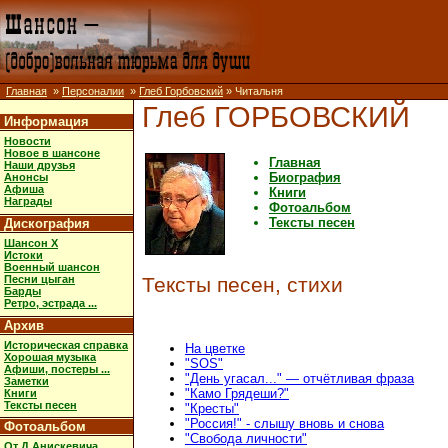
Главная
»
Персоналии
»
Глеб Горбовский
» Читальня
Глеб ГОРБОВСКИЙ
Информация
Новости
Новое в шансоне
Главная
Наши друзья
Биография
Анонсы
Афиша
Книги
Награды
Фотоальбом
Тексты песен
Дискография
Шансон X
Истоки
Военный шансон
Песни цыган
Тексты песен, стихи
Барды
Ретро, эстрада ...
Архив
Историческая справка
На цветке
Хорошая музыка
"SOS"
Афиши, постеры ...
"День угасал..." — отчётливая фраза
Заметки
"Камо Грядеши?"
Книги
Тексты песен
"Кресты"
"Россия!" - слышу вновь и снова
Фотоальбом
"Свобода личности"
От Д.Анискевича