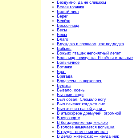
Бездумно, да не слишком
Белая горячка
Белый лист
Берег
Берёза
Бессонница
Бесы
Бесы
Благо
Блуждаю в прошлом, как подлодка
Бобыль
Божьих пташек непонятный лепет
Больница, психушка. Решётки стальные
Больничное
Ботинки
Брат
Бригада
Бродвеем - в наркоплен
Бумага
Бывало, осень
Бывшие люди
Был обвал. Сломало ногу
Был печенег когда-то лих
Был хозяин нашей дачи...
В атмосфере дремучей, огромной
В аэропорту
В богаделенке над мискою
В голове намечается вспышка
В груди - сомнения кинжал
В делах житейских — неудачник