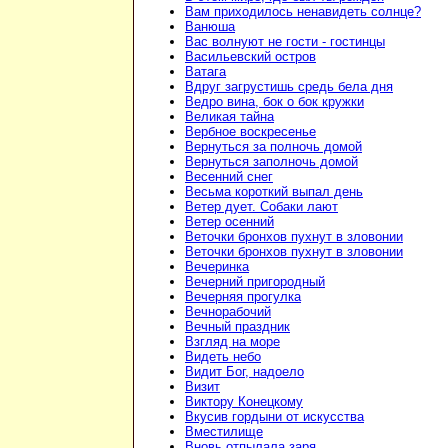
Вам приходилось ненавидеть солнце?
Ванюша
Вас волнуют не гости - гостинцы
Васильевский остров
Ватага
Вдруг загрустишь средь бела дня
Ведро вина, бок о бок кружки
Великая тайна
Вербное воскресенье
Вернуться за полночь домой
Вернуться заполночь домой
Весенний снег
Весьма короткий выпал день
Ветер дует. Собаки лают
Ветер осенний
Веточки бронхов пухнут в зловонии
Веточки бронхов пухнут в зловонии
Вечеринка
Вечерний пригородный
Вечерняя прогулка
Вечнорабочий
Вечный праздник
Взгляд на море
Видеть небо
Видит Бог, надоело
Визит
Виктору Конецкому
Вкусив гордыни от искусства
Вместилище
Вновь отпылала заря