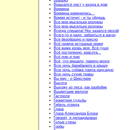
Вразрез
Вращался лист у входа в дом
Времена
Времена изменились...
Время истечет - и ты уйдешь
Все мои мысельки розданы
Все мои мысельки розданы
Всегда спешила! Нос казался рюхой
Всего-то и надо: забраться в вагон
Всё безобразно и пресно
Всё громче истошные крики
Всё жиже кровь моя. Всё гуще
Всё постепенно: красота...
Всё пою и пою
Всё, что мешало, парило мозги
Всю ночь барабанило в крышу
Всю ночь собака лаяла надсадно
Всю ночь сухие травы
Вы ему - о Шекспире
Высота
Выхожу из леса, как разбойик
Выцветшие мелочи
Гастроли
Геометрия судьбы
Гибель отряда
Глаза
Глаза Александра Блока
Говорят, я деградировал
Голые стены
Горбы