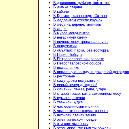
В джинсовом рубище, как в тоге
В дымке ладана
В кабине
В Кремле, как прежде, Сатана
В ледовитом стекле кружок
В лесу на дереве, молчком
В лодке
В музее монументов
В негасимую свечу
В ночном лесу тропа на ощупь
В общежитии
В объятьях парка, без восторга
В Парке Победы
В Петропавловской крепости
В Петропавловском соборе
В подвальчике
В проливную погоду, в дождевой деграда
В ресторане
В саду цветы полузавяли
В серый вечер дождевой
В слиянии, пении, рёве, угаре
В старой траве, как в сожжённом лесу
В сумятице жизни
В таёжной будке
В час есенинский и синий
В человеке вспыхнула тревога
В четырех стенах темно
В электрическом поезде
В эти светлые часы
В этом мире, где был ты рождён