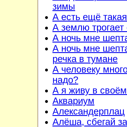
зимы
А есть ещё така
А землю трогает
А ночь мне шепт
А ночь мне шепта
речка в тумане
А человеку много
надо?
А я живу в своём
Аквариум
Александерплац
Алёша, сбегай з