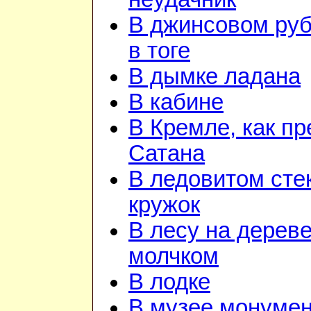
В джинсовом руб
в тоге
В дымке ладана
В кабине
В Кремле, как пр
Сатана
В ледовитом сте
кружок
В лесу на дереве
молчком
В лодке
В музее монуме