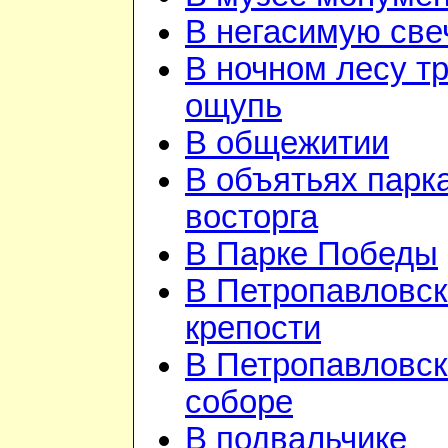
В негасимую све
В ночном лесу т
ощупь
В общежитии
В объятьях парка
восторга
В Парке Победы
В Петропавловск
крепости
В Петропавловс
соборе
В подвальчике