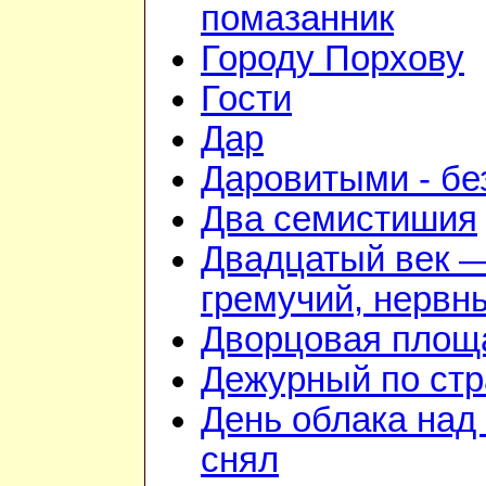
помазанник
Городу Порхову
Гости
Дар
Даровитыми - б
Два семистишия
Двадцатый век 
гремучий, нервн
Дворцовая площ
Дежурный по стр
День облака над
снял