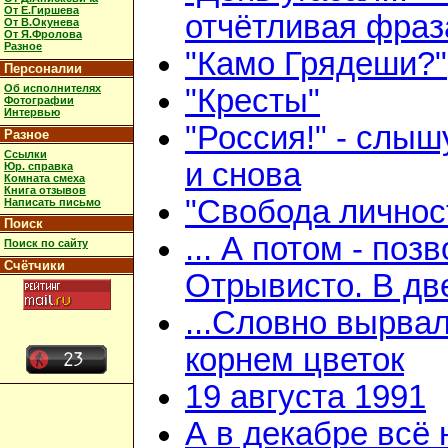
От Е.Гиршева
отчётливая фраз
От В.Окунева
От Я.Фролова
Разное
"Камо Грядеши?"
Персоналии
Об исполнителях
"Кресты"
Фотографии
Интервью
"Россия!" - слыш
Разное
Ссылки
и снова
Юр. справка
Комната смеха
Книга отзывов
"Свобода личнос
Написать письмо
Поиск
... А потом - поз
Поиск по сайту
Счётчики
Отрывисто. В дв
...Словно вырвал
корнем цветок
19 августа 1991
А в декабре всё