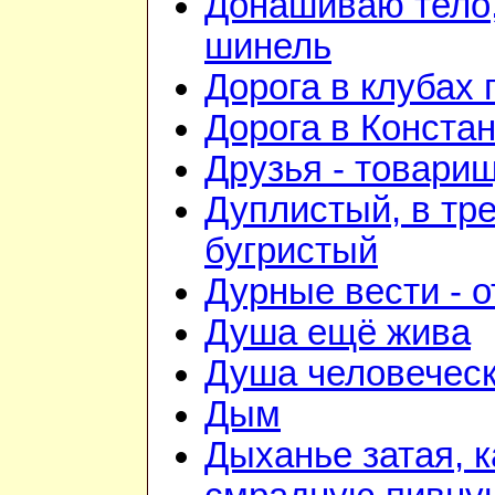
Донашиваю тело,
шинель
Дорога в клубах
Дорога в Конста
Друзья - товари
Дуплистый, в тр
бугристый
Дурные вести - 
Душа ещё жива
Душа человечес
Дым
Дыханье затая, к