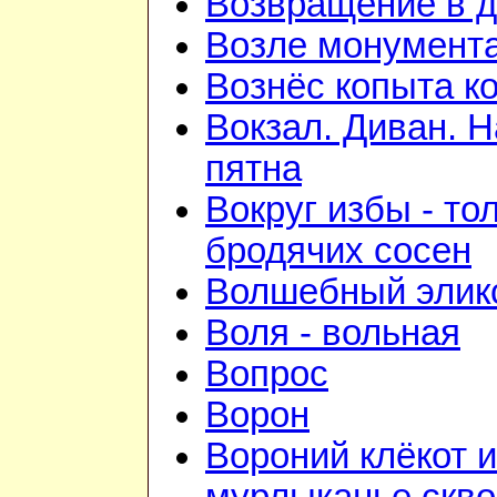
Возвращение в 
Возле монумент
Вознёс копыта к
Вокзал. Диван. 
пятна
Вокруг избы - то
бродячих сосен
Волшебный элик
Воля - вольная
Вопрос
Ворон
Вороний клёкот и