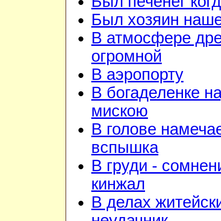
Был печенег когд
Был хозяин нашей
В атмосфере дре
огромной
В аэропорту
В богаделенке н
мискою
В голове намеча
вспышка
В груди - сомнен
кинжал
В делах житейск
неудачник