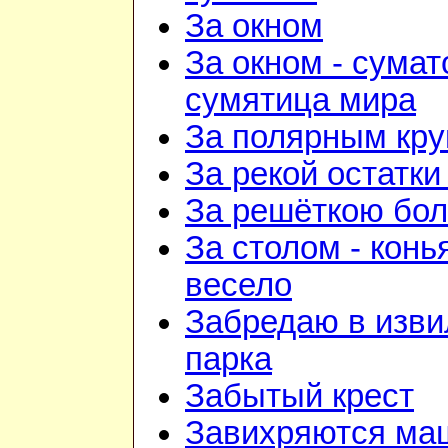
За окном
За окном - сумат
сумятица мира
За полярным кру
За рекой остатки
За решёткою бо
За столом - конь
весело
Забредаю в изв
парка
Забытый крест
Завихряются ма