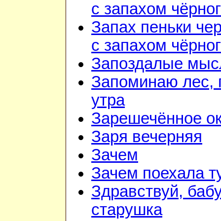
с запахом чёрно
Запах пеньки че
с запахом чёрно
Запоздалые мыс
Запоминаю лес, г
утра
Зарешечённое о
Заря вечерняя
Зачем
Зачем поехала т
Здравствуй, баб
старушка