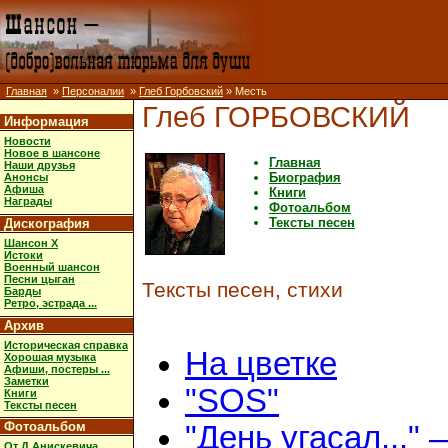
Главная
»
Персоналии
»
Глеб Горбовский
» Месть
Глеб ГОРБОВСКИЙ
Информация
Новости
Новое в шансоне
Главная
Наши друзья
Биография
Анонсы
Афиша
Книги
Награды
Фотоальбом
Тексты песен
Дискография
Шансон X
Истоки
Военный шансон
Песни цыган
Тексты песен, стихи
Барды
Ретро, эстрада ...
Архив
Историческая справка
На цветке
Хорошая музыка
Афиши, постеры ...
Заметки
"SOS"
Книги
Тексты песен
Фотоальбом
"День угасал..." 
От Д.Анискевича