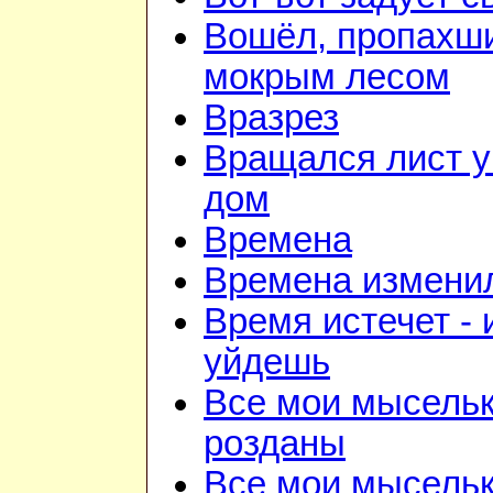
Вошёл, пропахш
мокрым лесом
Вразрез
Вращался лист у
дом
Времена
Времена изменил
Время истечет - 
уйдешь
Все мои мысель
розданы
Все мои мысель