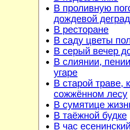
В проливную пого
дождевой дегра
В ресторане
В саду цветы по
В серый вечер д
В слиянии, пении
угаре
В старой траве, к
сожжённом лесу
В сумятице жизн
В таёжной будке
В час есенинский