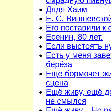
смрадную пивну
Дядя Хаим
Е. С. Вишневско
Его поставили к 
Есенин, 80 лет.
Если выстоять н
Есть у меня зав
берёза
Ещё бормочет ж
сцена
Ещё живу, ещё 
не смылся
Ещё живу... Но 