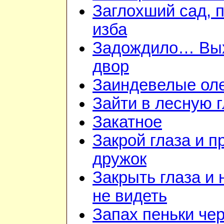
Заглохший сад, 
изба
Задождило… Вы
двор
Заиндевелые ол
Зайти в лесную 
Закатное
Закрой глаза и п
дружок
Закрыть глаза и 
не видеть
Запах пеньки че