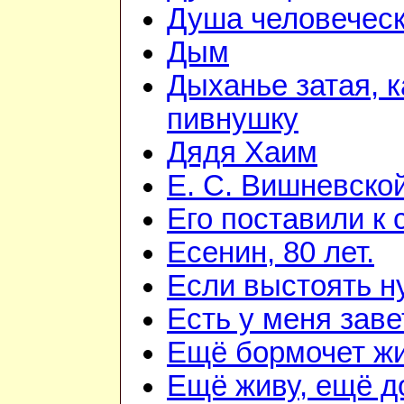
Душа человечес
Дым
Дыханье затая, 
пивнушку
Дядя Хаим
Е. С. Вишневско
Его поставили к 
Есенин, 80 лет.
Если выстоять н
Есть у меня зав
Ещё бормочет жи
Ещё живу, ещё д