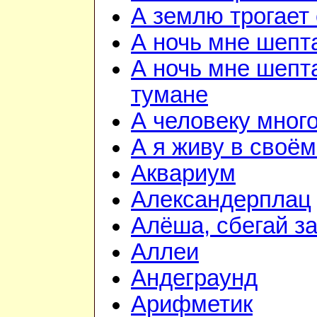
А землю трогает
А ночь мне шепт
А ночь мне шепта
тумане
А человеку мног
А я живу в своём
Аквариум
Александерплац
Алёша, сбегай з
Аллеи
Андеграунд
Арифметик