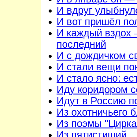
И вдруг улыбнулс
И вот пришёл по
И каждый вздох —
последний
И с дождичком 
И стали вещи по
И стало ясно: ес
Иду коридором 
Идут в Россию п
Из охотничьего б
Из поэмы "Цирка
Из пятистиший