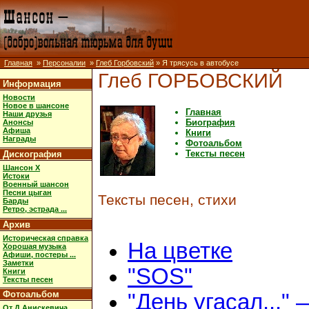
Главная
»
Персоналии
»
Глеб Горбовский
» Я трясусь в автобусе
Глеб ГОРБОВСКИЙ
Информация
Новости
Новое в шансоне
Главная
Наши друзья
Биография
Анонсы
Афиша
Книги
Награды
Фотоальбом
Тексты песен
Дискография
Шансон X
Истоки
Военный шансон
Песни цыган
Тексты песен, стихи
Барды
Ретро, эстрада ...
Архив
Историческая справка
На цветке
Хорошая музыка
Афиши, постеры ...
Заметки
"SOS"
Книги
Тексты песен
Фотоальбом
"День угасал..."
От Д.Анискевича