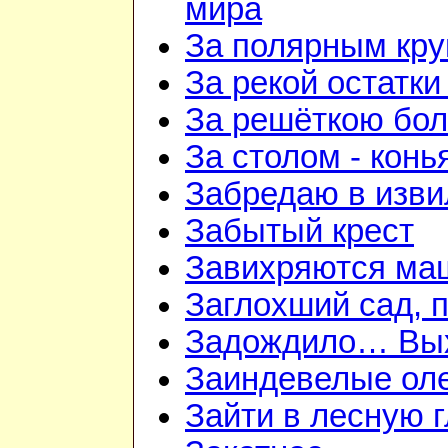
мира
За полярным кру
За рекой остатки
За решёткою бо
За столом - конь
Забредаю в изви
Забытый крест
Завихряются ма
Заглохший сад, 
Задождило… Вых
Заиндевелые ол
Зайти в лесную 