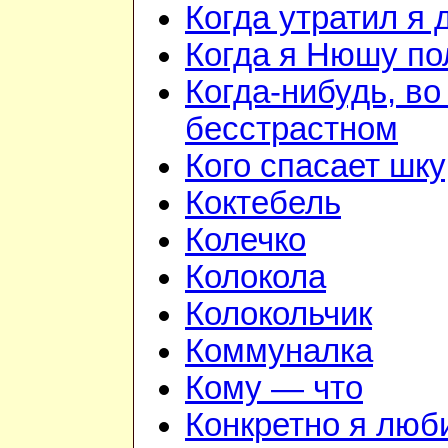
Когда утратил я 
Когда я Нюшу п
Когда-нибудь, в
бесстрастном
Кого спасает шк
Коктебель
Колечко
Колокола
Колокольчик
Коммуналка
Кому — что
Конкретно я лю