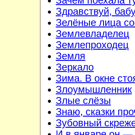
Зачем поехала т
Здравствуй, баб
Зелёные лица со
Землевладелец
Землепроходец
Земля
Зеркало
Зима. В окне ст
Злоумышленник
Злые слёзы
Знаю, сказки пр
Зубовный скреж
И в январе он — 