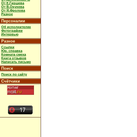
От Е.Гиршева
От В.Окунева
От Я.Фролова
Разное
Персоналии
Об исполнителях
Фотографии
Интервью
Разное
Ссылки
Юр. справка
Комната смеха
Книга отзывов
Написать письмо
Поиск
Поиск по сайту
Счётчики