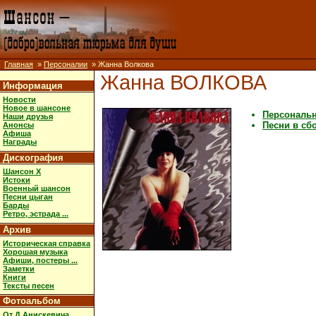
Главная
»
Персоналии
» Жанна Волкова
Жанна ВОЛКОВА
Информация
Новости
Новое в шансоне
Персональ
Наши друзья
Песни в сб
Анонсы
Афиша
Награды
Дискография
Шансон X
Истоки
Военный шансон
Песни цыган
Барды
Ретро, эстрада ...
Архив
Историческая справка
Хорошая музыка
Афиши, постеры ...
Заметки
Книги
Тексты песен
Фотоальбом
От Д.Анискевича