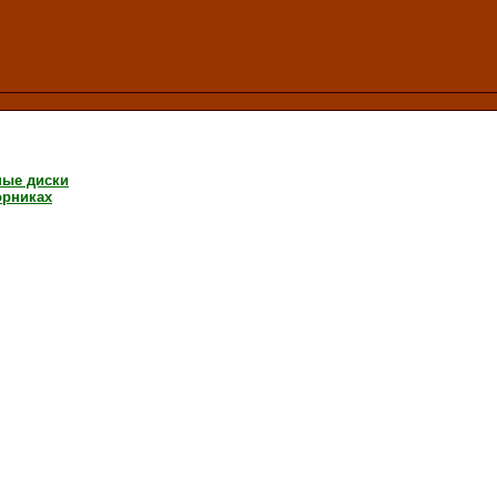
ные диски
орниках