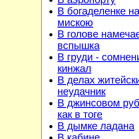
В богаделенке н
мискою
В голове намеча
вспышка
В груди - сомнен
кинжал
В делах житейск
неудачник
В джинсовом ру
как в тоге
В дымке ладана
В кабине