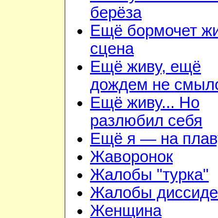
берёза
Ещё бормочет ж
сцена
Ещё живу, ещё
дождем не смыл
Ещё живу... Но
разлюбил себя
Ещё я — на плав
Жаворонок
Жалобы "турка"
Жалобы диссиде
Женщина