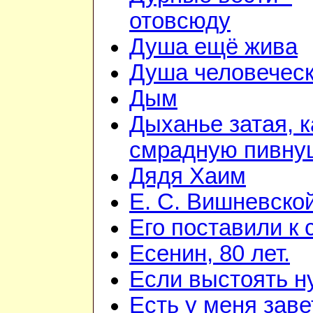
отовсюду
Душа ещё жива
Душа человечес
Дым
Дыханье затая, к
смрадную пивну
Дядя Хаим
Е. С. Вишневско
Его поставили к 
Есенин, 80 лет.
Если выстоять н
Есть у меня зав