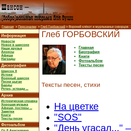
Главная
»
Персоналии
»
Глеб Горбовский
» Вороний клёкот и мурлыканье скворцов
Глеб ГОРБОВСКИЙ
Информация
Новости
Новое в шансоне
Главная
Наши друзья
Биография
Анонсы
Афиша
Книги
Награды
Фотоальбом
Тексты песен
Дискография
Шансон X
Истоки
Военный шансон
Песни цыган
Тексты песен, стихи
Барды
Ретро, эстрада ...
Архив
Историческая справка
На цветке
Хорошая музыка
Афиши, постеры ...
Заметки
"SOS"
Книги
Тексты песен
Фотоальбом
"День угасал..." 
От Д.Анискевича