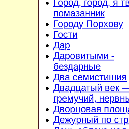
Город, город, я т
помазанник
Городу Порхову
Гости
Дар
Даровитыми -
бездарные
Два семистишия
Двадцатый век 
гремучий, нервн
Дворцовая площ
Дежурный по стр