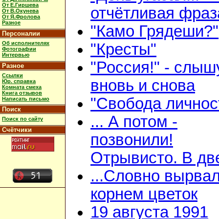
От Е.Гиршева
отчётливая фраз
От В.Окунева
От Я.Фролова
Разное
"Камо Грядеши?"
Персоналии
Об исполнителях
"Кресты"
Фотографии
Интервью
"Россия!" - слыш
Разное
Ссылки
вновь и снова
Юр. справка
Комната смеха
Книга отзывов
"Свобода личнос
Написать письмо
Поиск
... А потом -
Поиск по сайту
Счётчики
позвонили!
Отрывисто. В дв
...Словно вырвал
корнем цветок
19 августа 1991