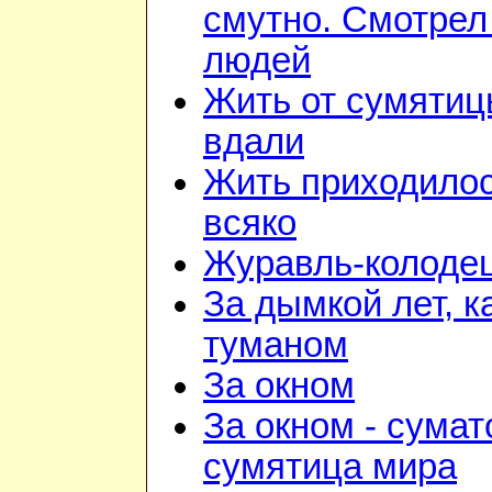
смутно. Смотрел
людей
Жить от сумяти
вдали
Жить приходило
всяко
Журавль-колоде
За дымкой лет, к
туманом
За окном
За окном - сумат
сумятица мира