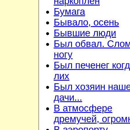
наркоплен
Бумага
Бывало, осень
Бывшие люди
Был обвал. Сло
ногу
Был печенег когд
лих
Был хозяин наш
дачи...
В атмосфере
дремучей, огром
В аэропорту