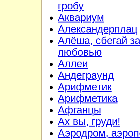
гробу
Аквариум
Александерплац
Алёша, сбегай з
любовью
Аллеи
Андеграунд
Арифметик
Арифметика
Афганцы
Ах вы, груди!
Аэродром, аэроп