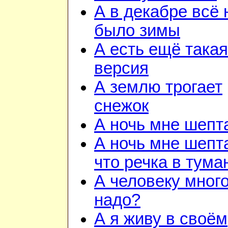
А в декабре всё 
было зимы
А есть ещё такая
версия
А землю трогает
снежок
А ночь мне шепт
А ночь мне шепт
что речка в тума
А человеку много
надо?
А я живу в своём