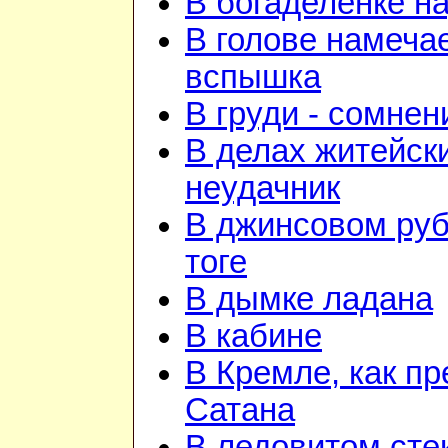
В богаделенке н
В голове намеча
вспышка
В груди - сомнен
В делах житейск
неудачник
В джинсовом руб
тоге
В дымке ладана
В кабине
В Кремле, как пр
Сатана
В ледовитом сте