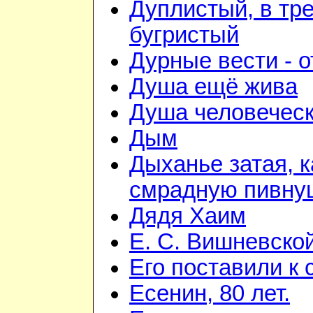
Дуплистый, в тр
бугристый
Дурные вести - 
Душа ещё жива
Душа человечес
Дым
Дыханье затая, к
смрадную пивну
Дядя Хаим
Е. С. Вишневско
Его поставили к 
Есенин, 80 лет.