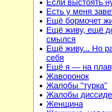
Если выстоять н
Есть у меня зав
Ещё бормочет жи
Ещё живу, ещё д
смылся
Ещё живу... Но 
себя
Ещё я — на плав
Жаворонок
Жалобы "турка"
Жалобы диссиде
Женщина