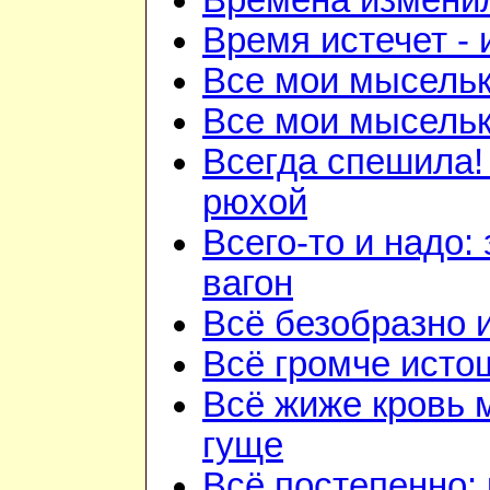
Времена изменил
Время истечет - 
Все мои мысель
Все мои мысель
Всегда спешила!
рюхой
Всего-то и надо:
вагон
Всё безобразно 
Всё громче исто
Всё жиже кровь 
гуще
Всё постепенно: 