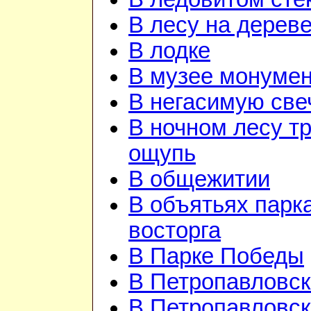
В лесу на дерев
В лодке
В музее монуме
В негасимую све
В ночном лесу т
ощупь
В общежитии
В объятьях парка
восторга
В Парке Победы
В Петропавловск
В Петропавловск