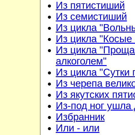
Из пятистиший
Из семистиший
Из цикла "Вольн
Из цикла "Косые 
Из цикла "Проща
алкоголем"
Из цикла "Сутки 
Из черепа велико
Из якутских пят
Из-под ног ушла 
Избранник
Или - или