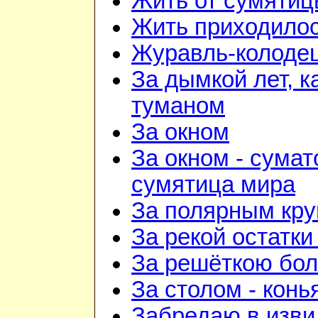
Жить от сумятиц
Жить приходилос
Журавль-колоде
За дымкой лет, к
туманом
За окном
За окном - сумат
сумятица мира
За полярным кру
За рекой остатки
За решёткою бо
За столом - конь
Забредаю в изви