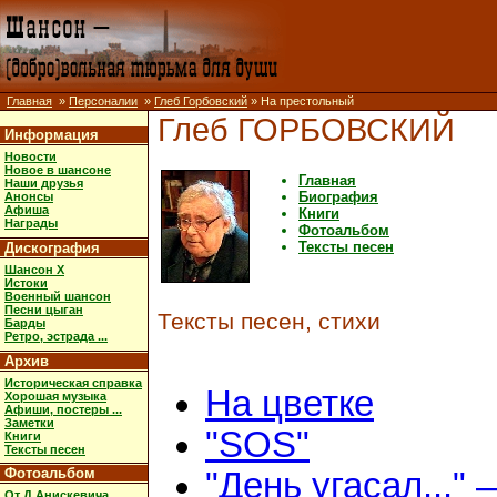
Главная
»
Персоналии
»
Глеб Горбовский
» На престольный
Глеб ГОРБОВСКИЙ
Информация
Новости
Новое в шансоне
Главная
Наши друзья
Биография
Анонсы
Афиша
Книги
Награды
Фотоальбом
Тексты песен
Дискография
Шансон X
Истоки
Военный шансон
Песни цыган
Тексты песен, стихи
Барды
Ретро, эстрада ...
Архив
Историческая справка
На цветке
Хорошая музыка
Афиши, постеры ...
Заметки
"SOS"
Книги
Тексты песен
Фотоальбом
"День угасал..."
От Д.Анискевича