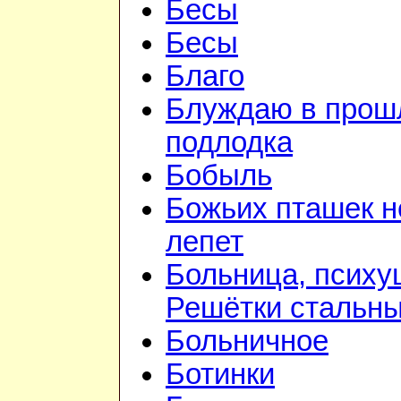
Бесы
Бесы
Благо
Блуждаю в прошл
подлодка
Бобыль
Божьих пташек 
лепет
Больница, психу
Решётки стальн
Больничное
Ботинки