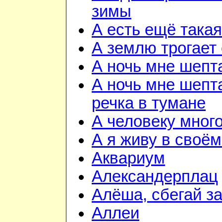
зимы
А есть ещё така
А землю трогает
А ночь мне шепт
А ночь мне шепта
речка в тумане
А человеку мног
А я живу в своём
Аквариум
Александерплац
Алёша, сбегай з
Аллеи