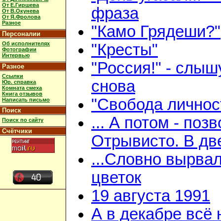
От Е.Гиршева
фраза
От В.Окунева
От Я.Фролова
Разное
"Камо Грядеши?"
Персоналии
Об исполнителях
"Кресты"
Фотографии
Интервью
"Россия!" - слыш
Разное
Ссылки
снова
Юр. справка
Комната смеха
Книга отзывов
"Свобода личнос
Написать письмо
Поиск
... А потом - поз
Поиск по сайту
Счётчики
Отрывисто. В дв
...Словно вырва
цветок
19 августа 1991
А в декабре всё