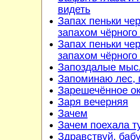
видеть
Запах пеньки че
запахом чёрного
Запах пеньки че
запахом чёрного
Запоздалые мыс
Запоминаю лес, г
Зарешечённое о
Заря вечерняя
Зачем
Зачем поехала т
Здравствуй, баб