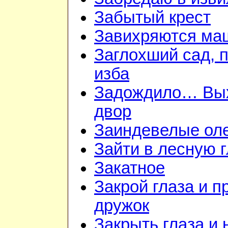
Забытый крест
Завихряются ма
Заглохший сад, 
изба
Задождило… Вы
двор
Заиндевелые ол
Зайти в лесную 
Закатное
Закрой глаза и п
дружок
Закрыть глаза и 