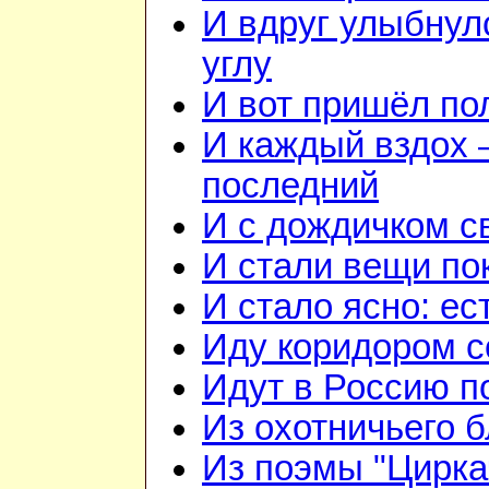
И вдруг улыбнул
углу
И вот пришёл по
И каждый вздох —
последний
И с дождичком 
И стали вещи по
И стало ясно: ес
Иду коридором 
Идут в Россию п
Из охотничьего б
Из поэмы "Цирка