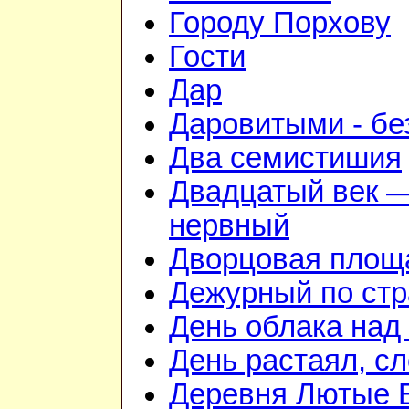
Городу Порхову
Гости
Дар
Даровитыми - б
Два семистишия
Двадцатый век —
нервный
Дворцовая площ
Дежурный по стр
День облака над
День растаял, с
Деревня Лютые 