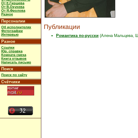
От Е.Гиршева
От В.Окунева
От Я.Фролова
Разное
Персоналии
Публикации
Об исполнителях
Фотографии
Интервью
Романтика по-русски
(Алена Мальцева, Щи
Разное
Ссылки
Юр. справка
Комната смеха
Книга отзывов
Написать письмо
Поиск
Поиск по сайту
Счётчики