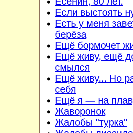
Есенин, 80 лет.
Если выстоять н
Есть у меня зав
берёза
Ещё бормочет жи
Ещё живу, ещё д
смылся
Ещё живу... Но 
себя
Ещё я — на плав
Жаворонок
Жалобы "турка"