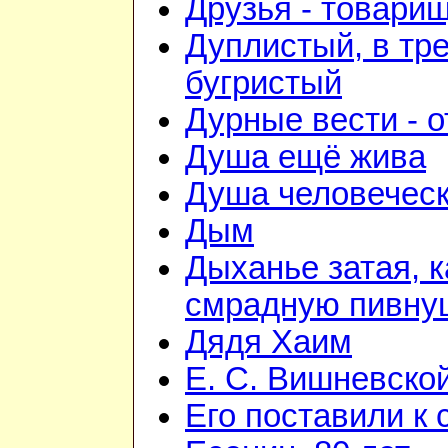
Друзья - товари
Дуплистый, в тр
бугристый
Дурные вести - 
Душа ещё жива
Душа человечес
Дым
Дыханье затая, к
смрадную пивну
Дядя Хаим
Е. С. Вишневско
Его поставили к 