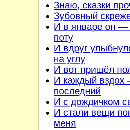
Знаю, сказки пр
Зубовный скреж
И в январе он — 
поту
И вдруг улыбнул
на углу
И вот пришёл по
И каждый вздох —
последний
И с дождичком 
И стали вещи по
меня