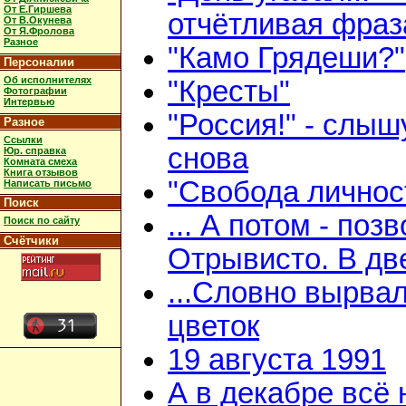
От Е.Гиршева
отчётливая фраз
От В.Окунева
От Я.Фролова
Разное
"Камо Грядеши?"
Персоналии
Об исполнителях
"Кресты"
Фотографии
Интервью
"Россия!" - слыш
Разное
Ссылки
снова
Юр. справка
Комната смеха
Книга отзывов
"Свобода личнос
Написать письмо
Поиск
... А потом - поз
Поиск по сайту
Счётчики
Отрывисто. В дв
...Словно вырва
цветок
19 августа 1991
А в декабре всё