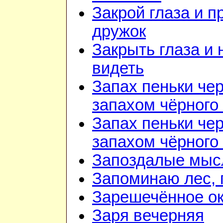
Закрой глаза и п
дружок
Закрыть глаза и 
видеть
Запах пеньки че
запахом чёрного
Запах пеньки че
запахом чёрного
Запоздалые мыс
Запоминаю лес, г
Зарешечённое о
Заря вечерняя