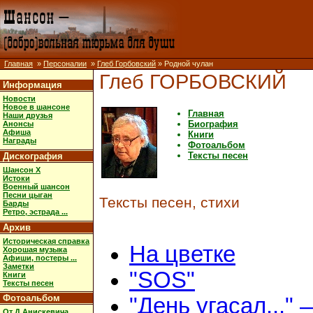
Главная
»
Персоналии
»
Глеб Горбовский
» Родной чулан
Глеб ГОРБОВСКИЙ
Информация
Новости
Новое в шансоне
Главная
Наши друзья
Биография
Анонсы
Афиша
Книги
Награды
Фотоальбом
Тексты песен
Дискография
Шансон X
Истоки
Военный шансон
Песни цыган
Тексты песен, стихи
Барды
Ретро, эстрада ...
Архив
Историческая справка
На цветке
Хорошая музыка
Афиши, постеры ...
Заметки
"SOS"
Книги
Тексты песен
Фотоальбом
"День угасал..." 
От Д.Анискевича