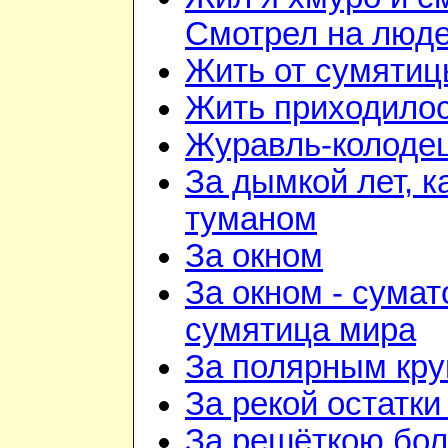
Смотрел на люд
Жить от сумятиц
Жить приходилос
Журавль-колоде
За дымкой лет, к
туманом
За окном
За окном - сумат
сумятица мира
За полярным кру
За рекой остатки
За решёткою бо