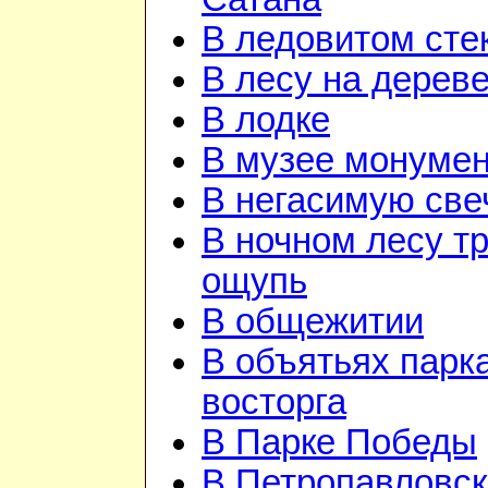
В ледовитом сте
В лесу на дерев
В лодке
В музее монуме
В негасимую све
В ночном лесу т
ощупь
В общежитии
В объятьях парка
восторга
В Парке Победы
В Петропавловск