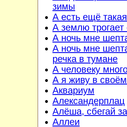
зимы
А есть ещё така
А землю трогает
А ночь мне шепт
А ночь мне шепта
речка в тумане
А человеку мног
А я живу в своём
Аквариум
Александерплац
Алёша, сбегай з
Аллеи