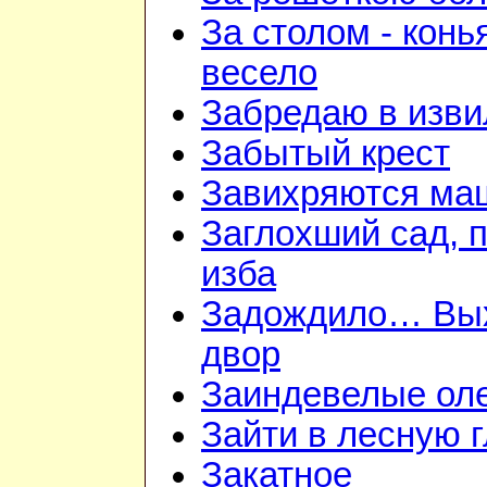
За столом - конь
весело
Забредаю в изви
Забытый крест
Завихряются ма
Заглохший сад, 
изба
Задождило… Вы
двор
Заиндевелые ол
Зайти в лесную 
Закатное