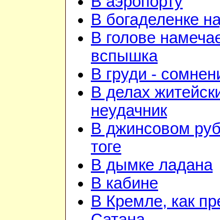
В аэропорту
В богаделенке н
В голове намеча
вспышка
В груди - сомнен
В делах житейск
неудачник
В джинсовом руб
тоге
В дымке ладана
В кабине
В Кремле, как пр
Сатана