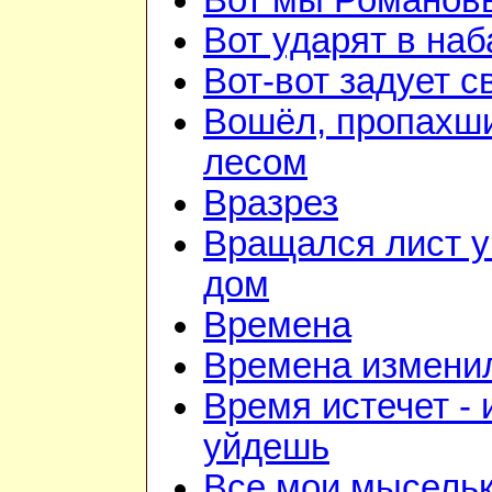
Вот мы Романов
Вот ударят в наб
Вот-вот задует с
Вошёл, пропахш
лесом
Вразрез
Вращался лист у
дом
Времена
Времена изменил
Время истечет - 
уйдешь
Все мои мысель