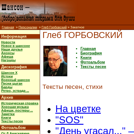
Главная
»
Персоналии
»
Глеб Горбовский
» Закатное
Глеб ГОРБОВСКИЙ
Информация
Новости
Новое в шансоне
Главная
Наши друзья
Биография
Анонсы
Афиша
Книги
Награды
Фотоальбом
Тексты песен
Дискография
Шансон X
Истоки
Военный шансон
Песни цыган
Тексты песен, стихи
Барды
Ретро, эстрада ...
Архив
Историческая справка
На цветке
Хорошая музыка
Афиши, постеры ...
Заметки
"SOS"
Книги
Тексты песен
Фотоальбом
"День угасал..."
От Д.Анискевича