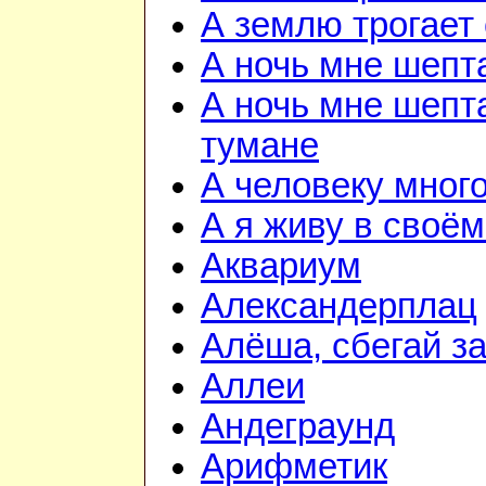
А землю трогает
А ночь мне шепт
А ночь мне шепта
тумане
А человеку мног
А я живу в своём
Аквариум
Александерплац
Алёша, сбегай з
Аллеи
Андеграунд
Арифметик