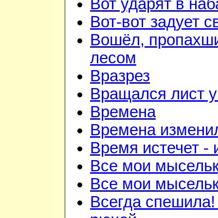
Вот ударят в наб
Вот-вот задует с
Вошёл, пропахш
лесом
Вразрез
Вращался лист у
Времена
Времена изменил
Время истечет - 
Все мои мысель
Все мои мысель
Всегда спешила!