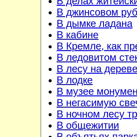
В делах житейск
В джинсовом руби
В дымке ладана
В кабине
В Кремле, как п
В ледовитом сте
В лесу на дерев
В лодке
В музее монуме
В негасимую све
В ночном лесу т
В общежитии
В объятьях парка