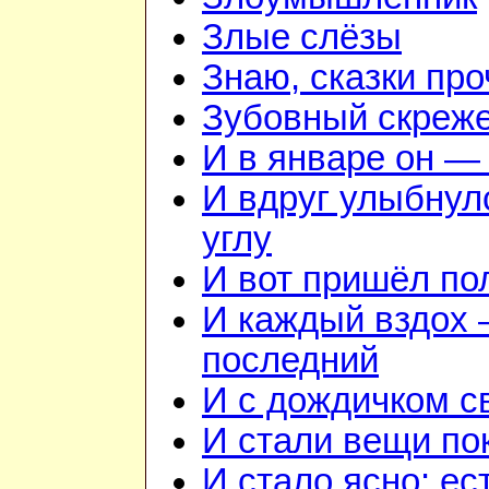
Злые слёзы
Знаю, сказки пр
Зубовный скреж
И в январе он — 
И вдруг улыбнул
углу
И вот пришёл по
И каждый вздох —
последний
И с дождичком 
И стали вещи по
И стало ясно: ес