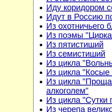
Иду коридором 
Идут в Россию п
Из охотничьего б
Из поэмы "Цирка
Из пятистиший
Из семистиший
Из цикла "Вольн
Из цикла "Косые 
Из цикла "Проща
алкоголем"
Из цикла "Сутки 
Из черепа велико