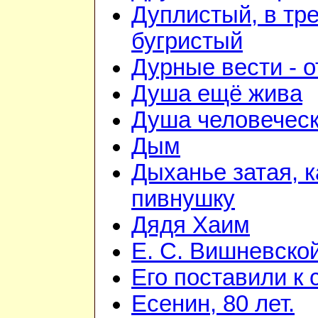
Дуплистый, в тр
бугристый
Дурные вести - 
Душа ещё жива
Душа человечес
Дым
Дыханье затая, 
пивнушку
Дядя Хаим
Е. С. Вишневско
Его поставили к 
Есенин, 80 лет.