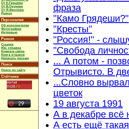
От Е.Гиршева
фраза
От В.Окунева
От Я.Фролова
Разное
"Камо Грядеши?"
Персоналии
Об исполнителях
"Кресты"
Фотографии
Интервью
"Россия!" - слыш
Разное
Ссылки
"Свобода личнос
Юр. справка
Комната смеха
Книга отзывов
... А потом - поз
Написать письмо
Поиск
Отрывисто. В дв
Поиск по сайту
Счётчики
...Словно вырва
цветок
19 августа 1991
А в декабре всё
А есть ещё така