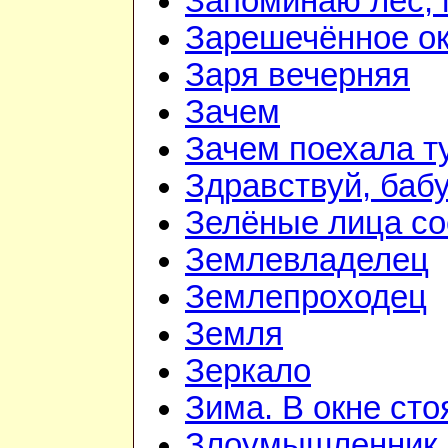
Запоминаю лес, г
Зарешечённое о
Заря вечерняя
Зачем
Зачем поехала т
Здравствуй, баб
Зелёные лица со
Землевладелец
Землепроходец
Земля
Зеркало
Зима. В окне ст
Злоумышленник