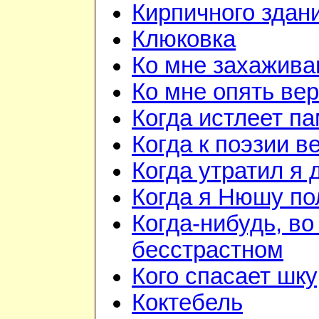
Кирпичного здан
Клюковка
Ко мне захажив
Ко мне опять ве
Когда истлеет п
Когда к поэзии в
Когда утратил я 
Когда я Нюшу п
Когда-нибудь, в
бесстрастном
Кого спасает шк
Коктебель