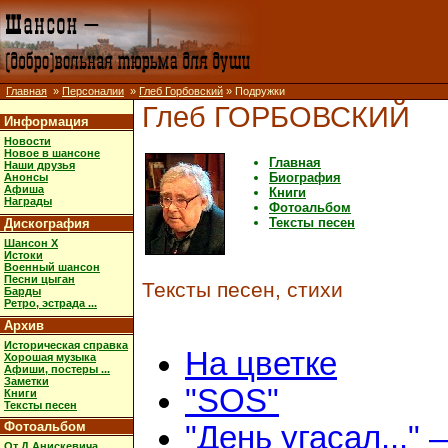
Главная
»
Персоналии
»
Глеб Горбовский
» Подружки
Глеб ГОРБОВСКИЙ
Информация
Новости
Новое в шансоне
Главная
Наши друзья
Биография
Анонсы
Афиша
Книги
Награды
Фотоальбом
Тексты песен
Дискография
Шансон X
Истоки
Военный шансон
Песни цыган
Тексты песен, стихи
Барды
Ретро, эстрада ...
Архив
Историческая справка
На цветке
Хорошая музыка
Афиши, постеры ...
Заметки
"SOS"
Книги
Тексты песен
Фотоальбом
"День угасал..." 
От Д.Анискевича