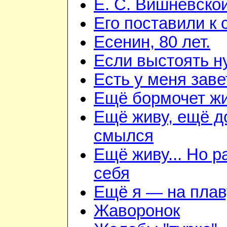
Е. С. Вишневско
Его поставили к 
Есенин, 80 лет.
Если выстоять н
Есть у меня зав
Ещё бормочет жи
Ещё живу, ещё д
смылся
Ещё живу... Но 
себя
Ещё я — на плав
Жаворонок