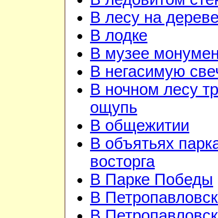
В лесу на дерев
В лодке
В музее монуме
В негасимую све
В ночном лесу т
ощупь
В общежитии
В объятьях парка
восторга
В Парке Победы
В Петропавловск
В Петропавловск