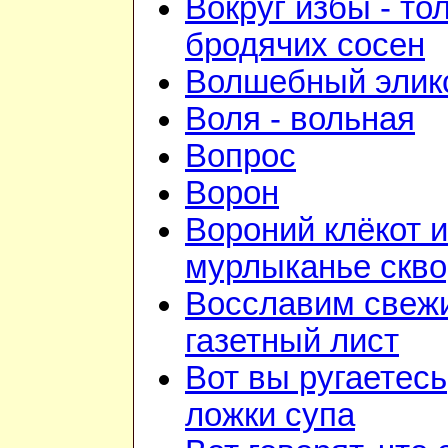
Вокруг избы - то
бродячих сосен
Волшебный элик
Воля - вольная
Вопрос
Ворон
Вороний клёкот и
мурлыканье скв
Восславим свежи
газетный лист
Вот вы ругаетесь
ложки супа