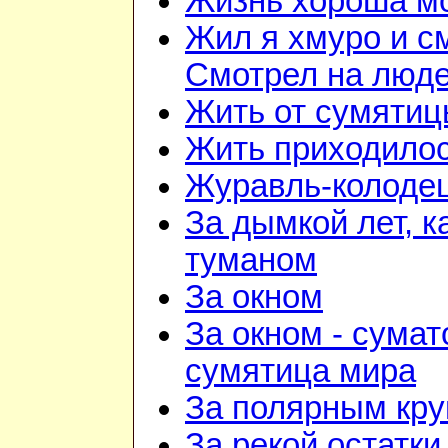
Жизнь хороша м
Жил я хмуро и с
Смотрел на люд
Жить от сумятиц
Жить приходилос
Журавль-колоде
За дымкой лет, к
туманом
За окном
За окном - сумат
сумятица мира
За полярным кру
За рекой остатки