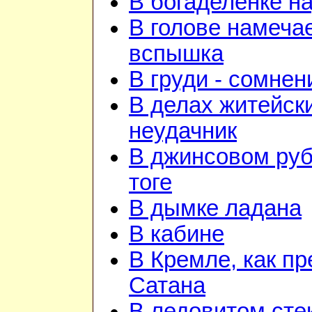
В богаделенке н
В голове намеча
вспышка
В груди - сомнен
В делах житейск
неудачник
В джинсовом руб
тоге
В дымке ладана
В кабине
В Кремле, как пр
Сатана
В ледовитом сте