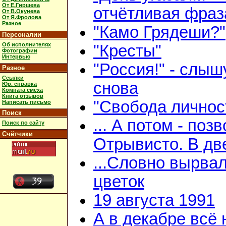
От Е.Гиршева
отчётливая фраз
От В.Окунева
От Я.Фролова
Разное
"Камо Грядеши?"
Персоналии
Об исполнителях
"Кресты"
Фотографии
Интервью
"Россия!" - слыш
Разное
Ссылки
снова
Юр. справка
Комната смеха
Книга отзывов
"Свобода личнос
Написать письмо
Поиск
... А потом - поз
Поиск по сайту
Счётчики
Отрывисто. В дв
...Словно вырва
цветок
19 августа 1991
А в декабре всё