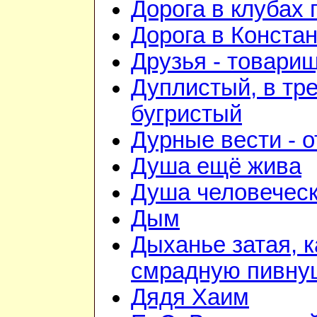
Дорога в клубах
Дорога в Конста
Друзья - товари
Дуплистый, в тр
бугристый
Дурные вести - 
Душа ещё жива
Душа человечес
Дым
Дыханье затая, к
смрадную пивну
Дядя Хаим