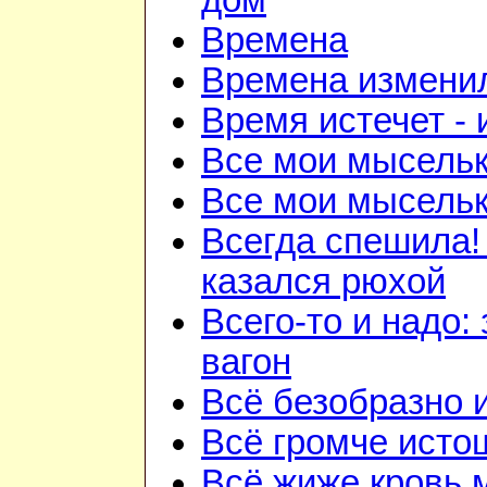
дом
Времена
Времена изменил
Время истечет - 
Все мои мысель
Все мои мысель
Всегда спешила!
казался рюхой
Всего-то и надо:
вагон
Всё безобразно 
Всё громче исто
Всё жиже кровь 