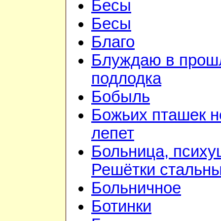
Бесы
Бесы
Благо
Блуждаю в прошл
подлодка
Бобыль
Божьих пташек 
лепет
Больница, психу
Решётки стальн
Больничное
Ботинки