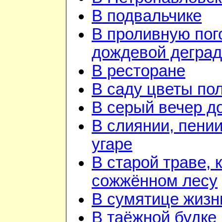
В подвальчике
В проливную пого
дождевой дегра
В ресторане
В саду цветы по
В серый вечер д
В слиянии, пении
угаре
В старой траве, к
сожжённом лесу
В сумятице жизн
В таёжной будке