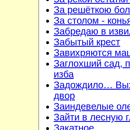
За решёткою бо
За столом - конь
Забредаю в изви
Забытый крест
Завихряются ма
Заглохший сад, 
изба
Задождило… Вы
двор
Заиндевелые ол
Зайти в лесную 
Закатное