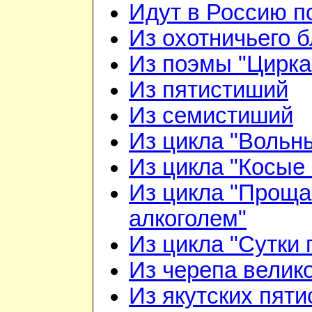
Идут в Россию п
Из охотничьего б
Из поэмы "Цирка
Из пятистиший
Из семистиший
Из цикла "Вольн
Из цикла "Косые 
Из цикла "Проща
алкоголем"
Из цикла "Сутки 
Из черепа велико
Из якутских пят