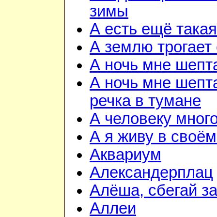
зимы
А есть ещё така
А землю трогает
А ночь мне шепт
А ночь мне шепта
речка в тумане
А человеку мног
А я живу в своём
Аквариум
Александерплац
Алёша, сбегай з
Аллеи