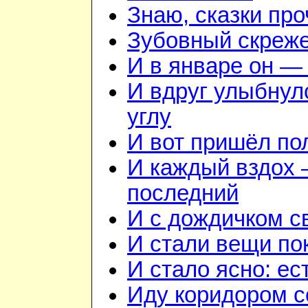
Знаю, сказки пр
Зубовный скреж
И в январе он — 
И вдруг улыбнул
углу
И вот пришёл по
И каждый вздох —
последний
И с дождичком 
И стали вещи по
И стало ясно: ес
Иду коридором 