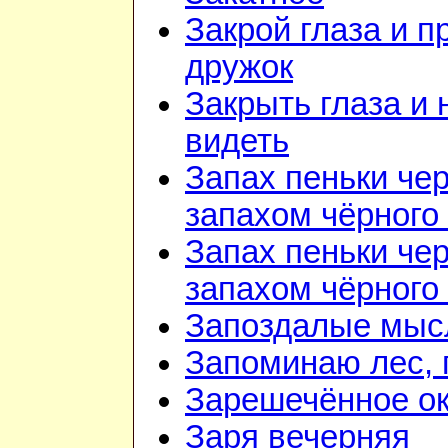
Закрой глаза и п
дружок
Закрыть глаза и 
видеть
Запах пеньки че
запахом чёрного
Запах пеньки че
запахом чёрного
Запоздалые мыс
Запоминаю лес, г
Зарешечённое о
Заря вечерняя